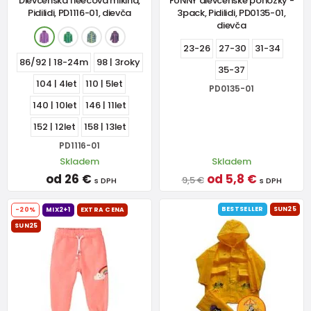
Dievčenská fleecová mikina,
FUNNY dievčenské ponožky -
Pidilidi, PD1116-01, dievča
3pack, Pidilidi, PD0135-01,
dievča
23-26
27-30
31-34
86/92 | 18-24m
98 | 3roky
35-37
104 | 4let
110 | 5let
PD0135-01
140 | 10let
146 | 11let
152 | 12let
158 | 13let
PD1116-01
Skladem
Skladem
od 26 €
od 5,8 €
9,5 €
s DPH
s DPH
BESTSELLER
SUN25
-20%
MIX2+1
EXTRA CENA
SUN25