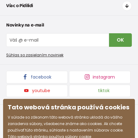
Víac o Pidilidi
Doprava a platba
Tabuľka veľkostí oblečenia
Kontakt
Novinky na e-mail
Tabuľka veľkostí obuvi
O nás
Vrátenie tovaru a reklamacie
Blog
OK
Reklamačný poriadok
Veľkoobchod PiDiLiDi
Nevyzdvihnutá objednávka na dobierku
Kolekcie tovaru
Súhlas so zasielaním noviniek
Podmienky propagácie a zľavové kódy
facebook
instagram
youtube
tiktok
Tato webová stránka používá cookies
V súlade so zákonom táto webová stránka ukladá do vášho
zariadenia súbory, všeobecne známe ako cookies. Ak chcete
používať túto stránku, súhlaste s nastavením súborov cookie.
Táto webová stránka používa súbory cookie