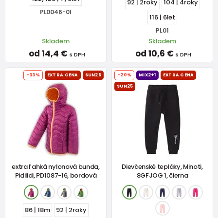
92 | 2roky
104 | 4roky
PL0046-01
116 | 6let
PL01
Skladem
Skladem
od 14,4 €
od 10,6 €
s DPH
s DPH
-33%
EXTRA CENA
SUN25
-20%
MIX2+1
EXTRA CENA
SUN25
extra ľahká nylonová bunda,
Dievčenské tepláky, Minoti,
Pidilidi, PD1087-16, bordová
8GFJOG 1, čierna
86 | 18m
92 | 2roky