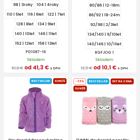
98 | 3roky
104 | 4roky
80/86 | 12-18m
110 | 5let
116 | 6let
122 | 7let
86/92 | 18-24m
128 | 8let
134 | 9let
92/98 | 2/3let
140 | 10let
146 | 11let
134/140 | 9/10let
152 | 12let
158 | 13let
140/146 | 10/11let
PD1087-16
8GFJOG 1
Skladem
Skladem
od 41,3 €
od 10,1 €
61,8 €
12,5 €
s DPH
s DPH
BESTSELLER
SUN25
-39%
BESTSELLER
EXTRA CENA
SUN25