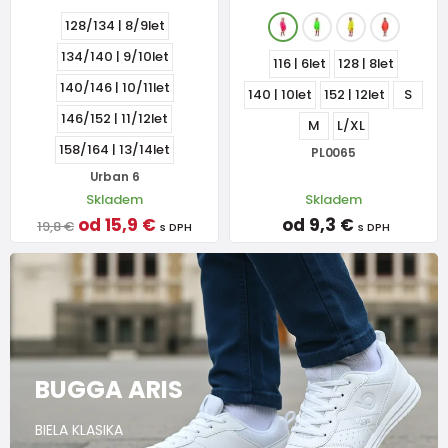
128/134 | 8/9let
134/140 | 9/10let
116 | 6let
128 | 8let
140/146 | 10/11let
140 | 10let
152 | 12let
S
146/152 | 11/12let
M
L/XL
158/164 | 13/14let
PL0065
Urban 6
Skladem
Skladem
od 15,9 €
od 9,3 €
19,8 €
s DPH
s DPH
BUGGA ARIS
BIELA KLASIKA