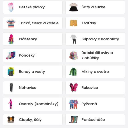
Detské plavky
Šaty a sukne
Tričká, tielka a košele
Kraťasy
Pláštenky
Súpravy a komplety
Detské šiltovky a
Ponožky
klobúčiky
Bundy a vesty
Mikiny a svetre
Nohavice
Rukavice
Overaly (kombinézy)
Pyžamá
Čiapky, šály
Pančucháče