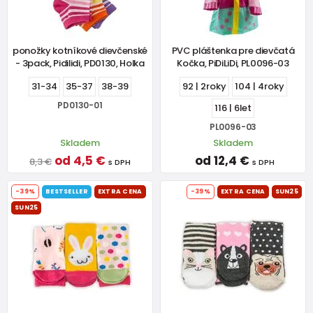
ponožky kotníkové dievčenské
PVC pláštenka pre dievčatá
- 3pack, Pidilidi, PD0130, Holka
Kočka, PiDiLiDi, PL0096-03
31-34
35-37
38-39
92 | 2roky
104 | 4roky
PD0130-01
116 | 6let
PL0096-03
Skladem
Skladem
od 4,5 €
od 12,4 €
8,3 €
s DPH
s DPH
-39%
BESTSELLER
EXTRA CENA
-39%
EXTRA CENA
SUN25
SUN25