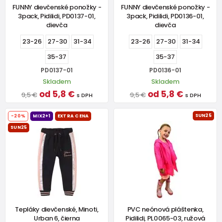
FUNNY dievčenské ponožky -
FUNNY dievčenské ponožky -
3pack, Pidilidi, PD0137-01,
3pack, Pidilidi, PD0136-01,
dievča
dievča
23-26
27-30
31-34
23-26
27-30
31-34
35-37
35-37
PD0137-01
PD0136-01
Skladem
Skladem
od 5,8 €
od 5,8 €
9,5 €
9,5 €
s DPH
s DPH
SUN25
-20%
MIX2+1
EXTRA CENA
SUN25
Tepláky dievčenské, Minoti,
PVC neónová pláštenka,
Urban 6, čierna
Pidilidi, PL0065-03, ružová