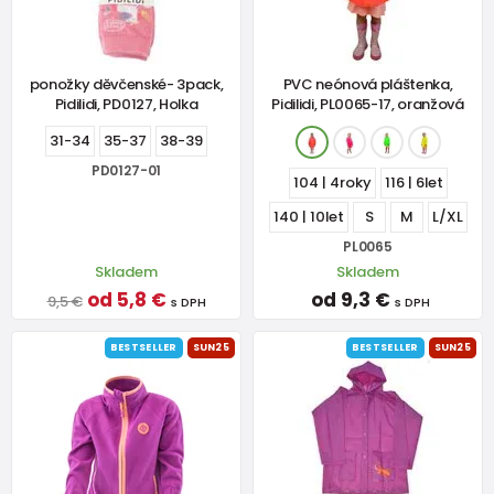
ponožky děvčenské- 3pack,
PVC neónová pláštenka,
Pidilidi, PD0127, Holka
Pidilidi, PL0065-17, oranžová
31-34
35-37
38-39
PD0127-01
104 | 4roky
116 | 6let
140 | 10let
S
M
L/XL
PL0065
Skladem
Skladem
od 5,8 €
od 9,3 €
9,5 €
s DPH
s DPH
BESTSELLER
SUN25
BESTSELLER
SUN25