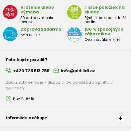
Vrátenie alebo
Tisíce položiek na
výmena
sklade
30 dní na vrátenie
Rýchle odoslanie do 24
tovaru
hodín.
Doprava zadarmo
100 % spokojných
zákazníkov
nad 80 Eur
Overené zákazníkmi
Potrebujete poradiť?
+420 725 518 759
info@pidilidi.cz
Zákaznický servis je k dispozícii od pondelka do piatku v
hodinách:
Po-Pi: 8-15
Informácie o nákupe
Ako nakupovať