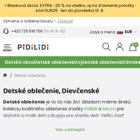
⚡ Blesková akcia: EXTRA −25 % na všetko, aj na zľavnené položky ·
kód SUN25 · len do pondelka 10. 8.
Výmena a vrátenie tovaru -
Zobraziť
Zľava 3,80 EUR na prvý nákup -
Podmienky
+420 725 518 759
(Po-Pi: 8-15)
EUR
Jazyk a mena
0
MENU
Detská obuv
Detské oblečenie
Dojčenské oblečenie
Dámske
Detské oblečenie
Detské oblečenie, Dievčenské
Detské oblečenie
je to čo nás živí. Skladom máme širokú
kolekciu kvalitného oblečenia značky
Pidilidi
a
Minoti
pre
dojčatá a malé deti a Bugga pre staršie deti. Veľkú časť
ponuky tvorí
funkčné detské oblečenie
do každého
počasia, nechýbajú však ani
odevy do mesta
alebo aj
pre
Viac o kategórii
sviatočné príležitosti
.