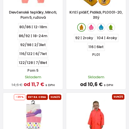
Dievčenské tepláky, Minoti,
Krtčí plášť, Pidilidi, PL0001-20,
Pom 5, ružová
žltý
80/86 | 12-18m
86/92 | 18-24m
92 | 2roky
104 | 4roky
92/98 | 2/3let
116 | 6let
116/122 | 6/7let
PL01
122/128 | 7/8let
Pom 5
Skladem
Skladem
od 11,7 €
od 10,6 €
14,6 €
s DPH
s DPH
SUN25
-39%
EXTRA CENA
SUN25