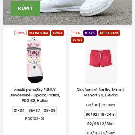
KÚPIŤ
-39%
EXTRA CENA
SUN25
-15%
MIX2+1
EXTRA CENA
SUN25
veselé ponožky FUNNY
Dievčenské šortky, Minoti,
Dievčenské - 3pack, Pidilidi,
14short 20, Dievča
PD0132, Holka
80/86 | 12-18m
31-34
35-37
38-39
86/92 | 18-24m
PD0132-01
92/98 | 2/3let
110/116 | 5/6let