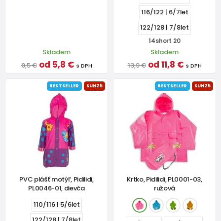
116/122 | 6/7let
122/128 | 7/8let
14short 20
Skladem
Skladem
od 5,8 €
od 11,8 €
9,5 €
13,9 €
s DPH
s DPH
BESTSELLER
SUN25
BESTSELLER
SUN25
PVC plášť motýľ, Pidilidi,
Krtko, Pidilidi, PL0001-03,
PL0046-01, dievča
ružová
110/116 | 5/6let
122/128 | 7/8let