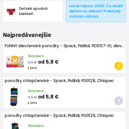
Letné tábory 2025: Čo zbaliť
Detské spodná
deťom so sebou? Praktický
bielizeň
zoznam výbavy
Najpredávanejšie
FUNNY dievčenské ponožky - 3pack, Pidilidi, PD0137-01, dievča
Skladem
od 5,8 €
9,5 €
s DPH
ponožky chlapčenské - 3pack, Pidilidi, PD0128, Chlapec
Skladem
od 5,8 €
9,5 €
s DPH
ponožky chlapčenské - 3pack, Pidilidi, PD0129, Chlapec
Skladem