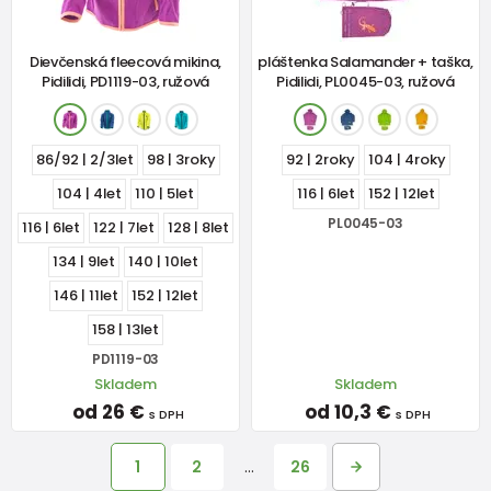
Dievčenská fleecová mikina,
pláštenka Salamander + taška,
Pidilidi, PD1119-03, ružová
Pidilidi, PL0045-03, ružová
86/92 | 2/3let
98 | 3roky
92 | 2roky
104 | 4roky
104 | 4let
110 | 5let
116 | 6let
152 | 12let
PL0045-03
116 | 6let
122 | 7let
128 | 8let
134 | 9let
140 | 10let
146 | 11let
152 | 12let
158 | 13let
PD1119-03
Skladem
Skladem
od 26 €
od 10,3 €
s DPH
s DPH
1
2
…
26