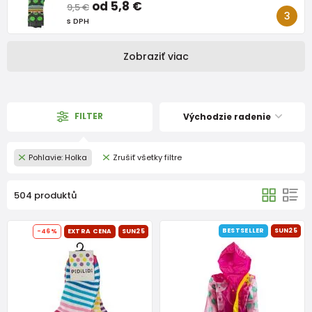
od 5,8 €
9,5 €
s DPH
Zobraziť viac
FILTER
Východzie radenie
Pohlavie: Holka
Zrušiť všetky filtre
504 produktů
BESTSELLER
SUN25
-46%
EXTRA CENA
SUN25