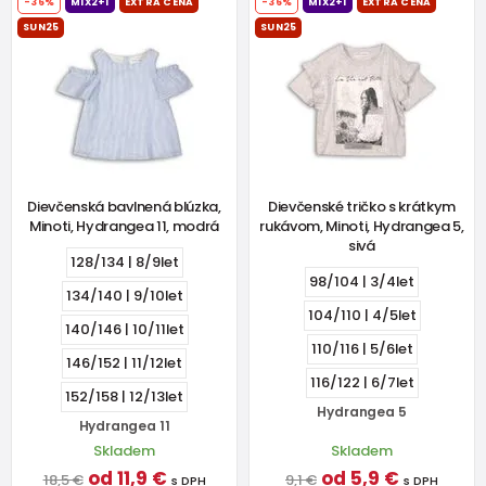
-36%
MIX2+1
EXTRA CENA
-36%
MIX2+1
EXTRA CENA
SUN25
SUN25
Dievčenská bavlnená blúzka,
Dievčenské tričko s krátkym
Minoti, Hydrangea 11, modrá
rukávom, Minoti, Hydrangea 5,
sivá
128/134 | 8/9let
98/104 | 3/4let
134/140 | 9/10let
104/110 | 4/5let
140/146 | 10/11let
110/116 | 5/6let
146/152 | 11/12let
116/122 | 6/7let
152/158 | 12/13let
Hydrangea 5
Hydrangea 11
Skladem
Skladem
od 11,9 €
od 5,9 €
18,5 €
9,1 €
s DPH
s DPH