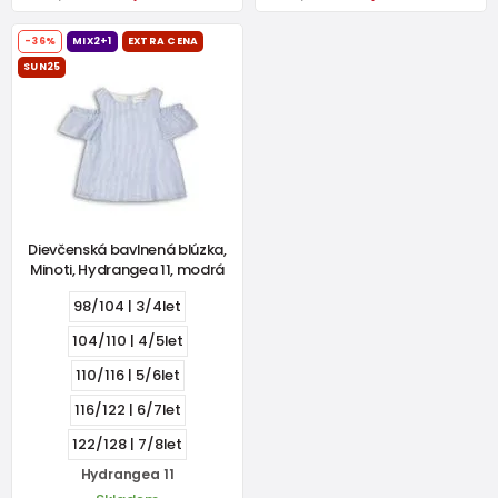
-36%
MIX2+1
EXTRA CENA
SUN25
Dievčenská bavlnená blúzka,
Minoti, Hydrangea 11, modrá
98/104 | 3/4let
104/110 | 4/5let
110/116 | 5/6let
116/122 | 6/7let
122/128 | 7/8let
Hydrangea 11