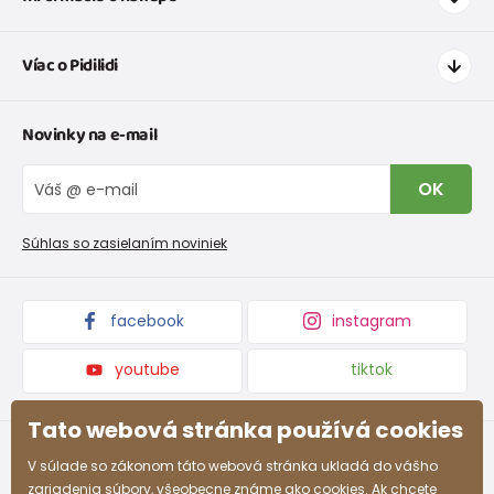
Ako nakupovať
Víac o Pidilidi
Doprava a platba
Tabuľka veľkostí oblečenia
Kontakt
Novinky na e-mail
Tabuľka veľkostí obuvi
O nás
Vrátenie tovaru a reklamacie
Blog
OK
Reklamačný poriadok
Veľkoobchod PiDiLiDi
Nevyzdvihnutá objednávka na dobierku
Kolekcie tovaru
Súhlas so zasielaním noviniek
Podmienky propagácie a zľavové kódy
facebook
instagram
youtube
tiktok
Tato webová stránka používá cookies
V súlade so zákonom táto webová stránka ukladá do vášho
zariadenia súbory, všeobecne známe ako cookies. Ak chcete