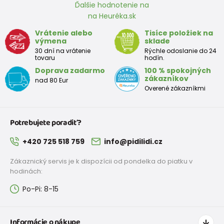
Ďalšie hodnotenie na
na Heuréka.sk
Vrátenie alebo
Tisíce položiek na
výmena
sklade
30 dní na vrátenie
Rýchle odoslanie do 24
tovaru
hodín.
Doprava zadarmo
100 % spokojných
zákazníkov
nad 80 Eur
Overené zákazníkmi
Potrebujete poradiť?
+420 725 518 759
info@pidilidi.cz
Zákaznický servis je k dispozícii od pondelka do piatku v
hodinách:
Po-Pi: 8-15
Informácie o nákupe