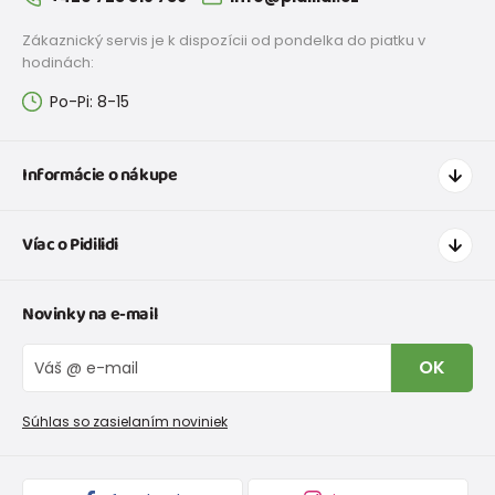
Zákaznický servis je k dispozícii od pondelka do piatku v
hodinách:
Po-Pi: 8-15
Informácie o nákupe
Ako nakupovať
Víac o Pidilidi
Doprava a platba
Tabuľka veľkostí oblečenia
Kontakt
Novinky na e-mail
Tabuľka veľkostí obuvi
O nás
Vrátenie tovaru a reklamacie
Blog
OK
Reklamačný poriadok
Veľkoobchod PiDiLiDi
Nevyzdvihnutá objednávka na dobierku
Kolekcie tovaru
Súhlas so zasielaním noviniek
Podmienky propagácie a zľavové kódy