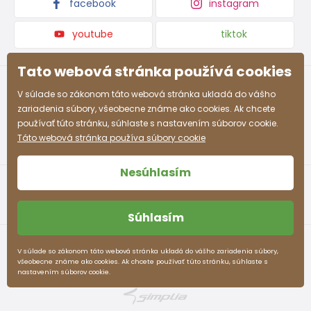
facebook
instagram
youtube
tiktok
Tato webová stránka používá cookies
V súlade so zákonom táto webová stránka ukladá do vášho
zariadenia súbory, všeobecne známe ako cookies. Ak chcete
používať túto stránku, súhlaste s nastavením súborov cookie.
Táto webová stránka používa súbory cookie
Nesúhlasím
Súhlasím
Obchodné podmienky
Ochrana osobných údajov
V súlade so zákonom táto webová stránka ukladá do vášho zariadenia súbory,
všeobecne známe ako cookies. Ak chcete používať túto stránku, súhlaste s
pidilidi.sk © 2026. Webdesign
Litvanyi.sk
.
nastavením súborov cookie.
E-shop vytvorila