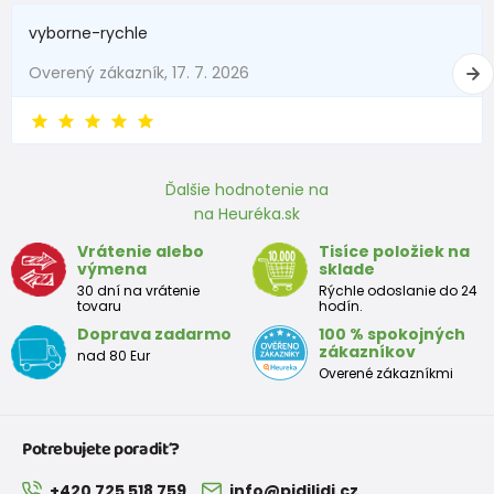
vyborne-rychle
Overený zákazník, 17. 7. 2026
Ďalšie hodnotenie na
na Heuréka.sk
Vrátenie alebo
Tisíce položiek na
výmena
sklade
30 dní na vrátenie
Rýchle odoslanie do 24
tovaru
hodín.
Doprava zadarmo
100 % spokojných
zákazníkov
nad 80 Eur
Overené zákazníkmi
Potrebujete poradiť?
+420 725 518 759
info@pidilidi.cz