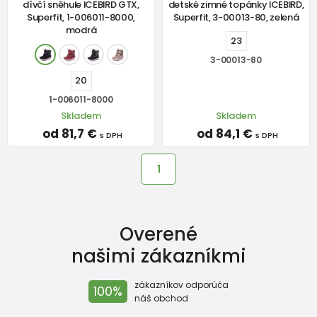
dívčí sněhule ICEBIRD GTX,
detské zimné topánky ICEBIRD,
Superfit, 1-006011-8000,
Superfit, 3-00013-80, zelená
modrá
23
3-00013-80
20
1-006011-8000
Skladem
Skladem
od 81,7 €
od 84,1 €
s DPH
s DPH
1
Overené
našimi zákazníkmi
zákazníkov odporúča
100%
náš obchod