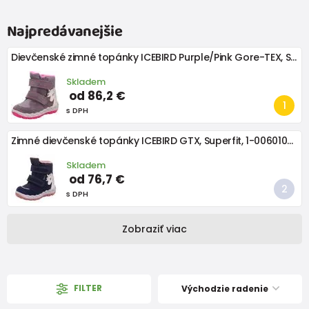
Najpredávanejšie
Dievčenské zimné topánky ICEBIRD Purple/Pink Gore-TEX, Superfit,1-006010-8510
Skladem
od 86,2 €
s DPH
Zimné dievčenské topánky ICEBIRD GTX, Superfit, 1-006010-8010, tmavomodrá
Skladem
od 76,7 €
s DPH
Zobraziť viac
FILTER
Východzie radenie