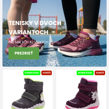
TENISKY V DVOCH
VARIANTOCH
PRE MALÝCH AJ VEĽKÝCH
PREZRIEŤ
MEMBRÁNA
SUN25
MEMBRÁNA
SUN25