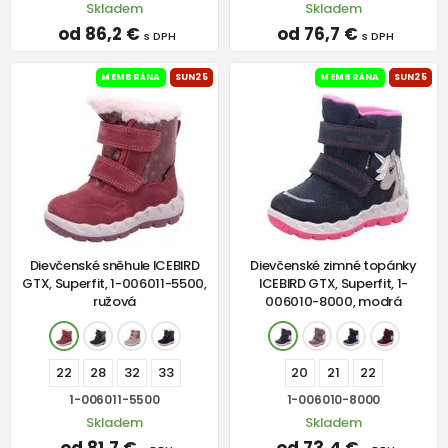
Skladem
Skladem
od 86,2 €
od 76,7 €
s DPH
s DPH
MEMBRÁNA
SUN25
MEMBRÁNA
SUN25
Dievčenské sněhule ICEBIRD
Dievčenské zimné topánky
GTX, Superfit, 1-006011-5500,
ICEBIRD GTX, Superfit, 1-
ružová
006010-8000, modrá
22
28
32
33
20
21
22
1-006011-5500
1-006010-8000
Skladem
Skladem