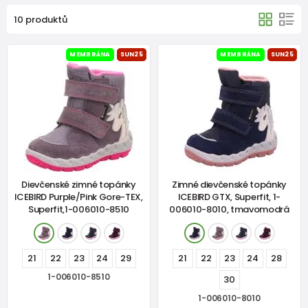
10 produktů
MEMBRÁNA
SUN25
MEMBRÁNA
SUN25
Dievčenské zimné topánky
Zimné dievčenské topánky
ICEBIRD Purple/Pink Gore-TEX,
ICEBIRD GTX, Superfit, 1-
Superfit,1-006010-8510
006010-8010, tmavomodrá
21
22
23
24
29
21
22
23
24
28
1-006010-8510
30
1-006010-8010