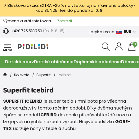
⚡ Blesková akcia: EXTRA −25 % na všetko, aj na zľavnené položky ·
kód SUN25 · len do pondelka 10. 8.
Výmena a vrátenie tovaru -
Zobraziť
Zľava 3,80 EUR na prvý nákup -
Podmienky
+420 725 518 759
(Po-Pi: 8-15)
EUR
Jazyk a mena
0
MENU
Detská obuv
Detské oblečenie
Dojčenské oblečenie
Dámske
Kolekcie
Superfit
Icebird
Superfit Icebird
SUPERFIT ICEBIRD
je super teplá zimní bota pro všechna
dobrodružství v tomto ročním období. Díky dvěma suchým
zipům se model
ICEBIRD
dokonale přizpůsobí každé noze a
lze jej velmi rychle nazout i vyzout. Hřejivá podšívka
GORE-
TEX
udržuje nohy v teple a suchu.