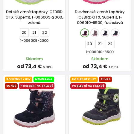
Detské zimné topánky ICEBIRD
Dievčenské zimné topánky
GTX, Superfit, 1-006009-2000,
ICEBIRD GTX, Superfit, 1-
zelená
006010-8500, fuchsiová
20
21
22
1-006009-2000
20
21
22
1-006010-8500
Skladem
Skladem
od 73,4 €
od 73,4 €
s DPH
s DPH
POSLEDNÉ KUSY
MEMBRÁNA
POSLEDNÉ KUSY
SUN25
SUN25
POSLEDNÍ NA SKLADĚ
POSLEDNÍ NA SKLADĚ