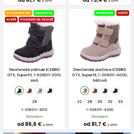
od 81,7 €
od 73,4 €
s DPH
s DPH
POSLEDNÉ KUSY
MEMBRÁNA
MEMBRÁNA
SUN25
SUN25
POSLEDNÍ NA SKLADĚ
Dievčenské sněhule ICEBIRD
Dievčenské snežnice ICEBIRD
GTX, Superfit, 1-006011-2010,
GTX, Superfit, 1-006011-4000,
sivá
béžová
28
22
28
30
32
33
1-006011-2010
1-006011-4000
Skladem
Skladem
od 86,6 €
od 81,7 €
s DPH
s DPH