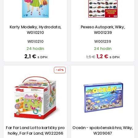
Karty Modelky, Hydrodata,
Pexeso Autopark, Wiky,
W010210
W001239
W010210
W001239
24 hodin
24 hodin
2,1 €
1,2 €
1,5 €
s DPH
s DPH
-41%
Far Far Land Lotto kartičky pro
Oceán - spoločenská hra, Wiky,
holky, Far Far Land, W022266
W209067