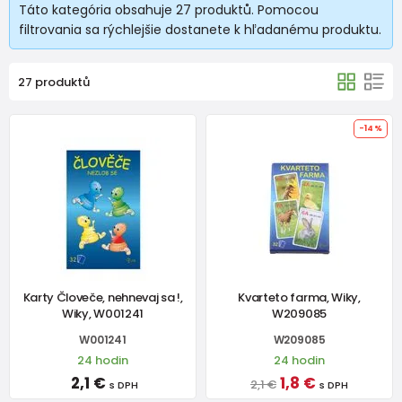
Táto kategória obsahuje 27 produktů. Pomocou
filtrovania sa rýchlejšie dostanete k hľadanému produktu.
27 produktů
-14%
Karty Človeče, nehnevaj sa !,
Kvarteto farma, Wiky,
Wiky, W001241
W209085
W001241
W209085
24 hodin
24 hodin
2,1 €
1,8 €
2,1 €
s DPH
s DPH