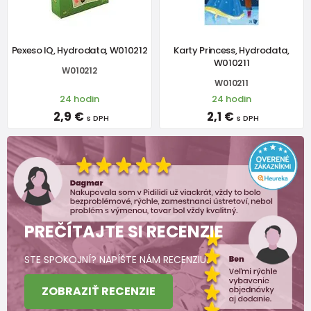
Pexeso IQ, Hydrodata, W010212
Karty Princess, Hydrodata,
W010211
W010212
W010211
24 hodin
24 hodin
2,9 €
2,1 €
s DPH
s DPH
PREČÍTAJTE SI RECENZIE
STE SPOKOJNÍ? NAPÍŠTE NÁM RECENZIU.
ZOBRAZIŤ RECENZIE