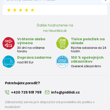
Ďalšie hodnotenie na
na Heuréka.sk
Vrátenie alebo
Tisíce položiek na
výmena
sklade
30 dní na vrátenie
Rýchle odoslanie do 24
tovaru
hodín.
Doprava zadarmo
100 % spokojných
zákazníkov
nad 80 Eur
Overené zákazníkmi
Potrebujete poradiť?
+420 725 518 759
info@pidilidi.cz
Zákaznický servis je k dispozícii od pondelka do piatku v
hodinách: