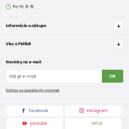
Po-Pi: 8-15
Informácie o nákupe
Ako nakupovať
Víac o Pidilidi
Doprava a platba
Tabuľka veľkostí oblečenia
Kontakt
Novinky na e-mail
Tabuľka veľkostí obuvi
O nás
Vrátenie tovaru a reklamacie
Blog
OK
Reklamačný poriadok
Veľkoobchod PiDiLiDi
Nevyzdvihnutá objednávka na dobierku
Kolekcie tovaru
Súhlas so zasielaním noviniek
Podmienky propagácie a zľavové kódy
facebook
instagram
youtube
tiktok