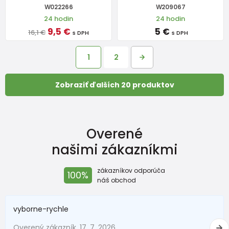
W022266
W209067
24 hodin
24 hodin
9,5 €
5 €
16,1 €
s DPH
s DPH
1
2
Zobraziť ďalších 20 produktov
Overené
našimi zákazníkmi
zákazníkov odporúča
100%
náš obchod
vyborne-rychle
Overený zákazník, 17. 7. 2026