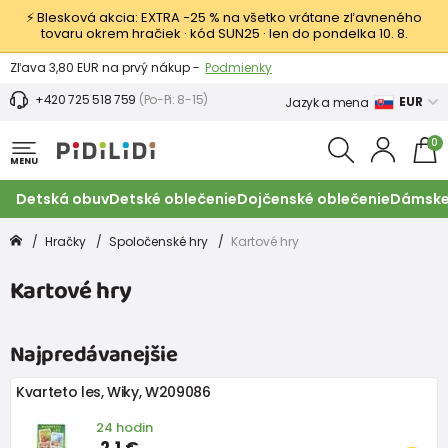
⚡ Blesková akcia: EXTRA −25 % na všetko vrátane zľavneného
tovaru okrem hračiek · kód SUN25 · len do pondelka 10. 8.
Výmena a vrátenie tovaru -
Zobraziť
Zľava 3,80 EUR na prvý nákup -
Podmienky
+420 725 518 759
(Po-Pi: 8-15)
EUR
Jazyk a mena
0
MENU
Detská obuv
Detské oblečenie
Dojčenské oblečenie
Dámske
Hračky
Spoločenské hry
Kartové hry
Kartové hry
Najpredávanejšie
Kvarteto les, Wiky, W209086
24 hodin
2,1 €