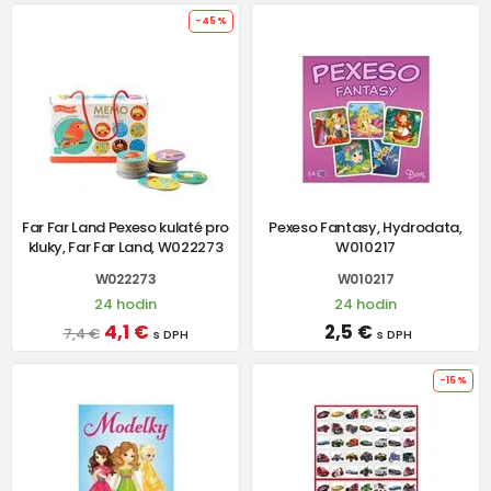
-45%
Far Far Land Pexeso kulaté pro
Pexeso Fantasy, Hydrodata,
kluky, Far Far Land, W022273
W010217
W022273
W010217
24 hodin
24 hodin
4,1 €
2,5 €
7,4 €
s DPH
s DPH
-15%