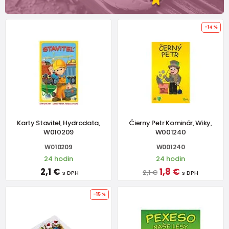
-14%
Karty Stavitel, Hydrodata,
Čierny Petr Kominár, Wiky,
W010209
W001240
W010209
W001240
24 hodin
24 hodin
2,1 €
1,8 €
2,1 €
s DPH
s DPH
-15%