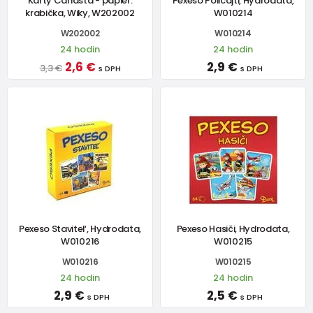
Karty Canasta - papier.
Pexeso Policajti, Hydrodata,
krabička, Wiky, W202002
W010214
W202002
W010214
24 hodin
24 hodin
2,6 €
2,9 €
3,3 €
s DPH
s DPH
Pexeso Staviteľ, Hydrodata,
Pexeso Hasiči, Hydrodata,
W010216
W010215
W010216
W010215
24 hodin
24 hodin
2,9 €
2,5 €
s DPH
s DPH