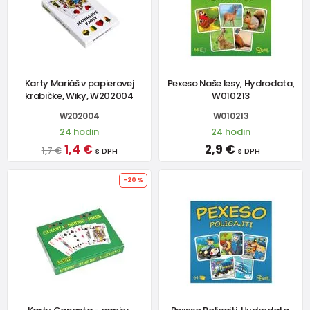
Karty Mariáš v papierovej
Pexeso Naše lesy, Hydrodata,
krabičke, Wiky, W202004
W010213
W202004
W010213
24 hodin
24 hodin
1,4 €
2,9 €
1,7 €
s DPH
s DPH
-20%