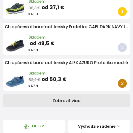
Skladem
od 37,1 €
38,3 €
s DPH
Chlapčenské barefoot tenisky Protetika GAEL DARK NAVY tmavomodré
Skladem
od 49,5 €
s DPH
Chlapčenské barefoot tenisky ALEX AZURO Protetika modré
Skladem
od 50,3 €
53,2 €
s DPH
Zobraziť viac
FILTER
Východzie radenie