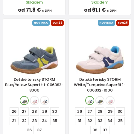
Skladem
Skladem
od 71,8 €
od 61,1 €
s DPH
s DPH
NOVINKA
SUN25
NOVINKA
SUN25
Detské tenisky STORM
Detské tenisky STORM
Blue/Yellow Superfit 1-006392-
White/Turquoise Superfit 1-
8000
006392-1000
26
27
28
29
30
26
27
28
29
30
31
32
33
34
35
31
32
33
34
35
36
37
36
37