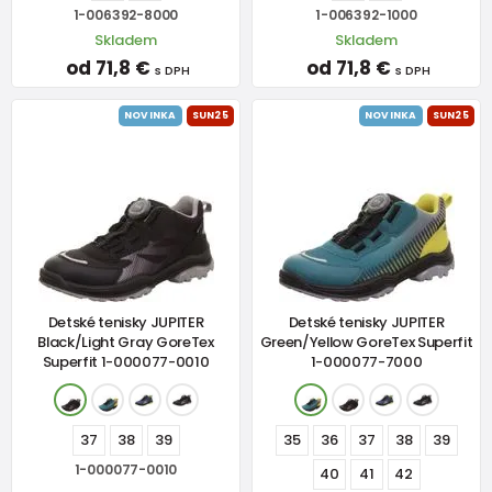
1-006392-8000
1-006392-1000
Skladem
Skladem
od 71,8 €
od 71,8 €
s DPH
s DPH
NOVINKA
SUN25
NOVINKA
SUN25
Detské tenisky JUPITER
Detské tenisky JUPITER
Black/Light Gray GoreTex
Green/Yellow GoreTex Superfit
Superfit 1-000077-0010
1-000077-7000
37
38
39
35
36
37
38
39
1-000077-0010
40
41
42