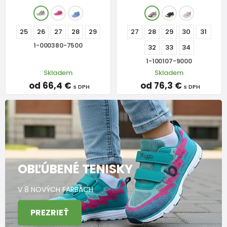
25
26
27
28
29
27
28
29
30
31
1-000380-7500
32
33
34
1-100107-9000
Skladem
Skladem
od 66,4 €
od 76,3 €
s DPH
s DPH
OBĽÚBENÉ TENISKY
V 8 NOVÝCH FARBÁCH
PREZRIEŤ