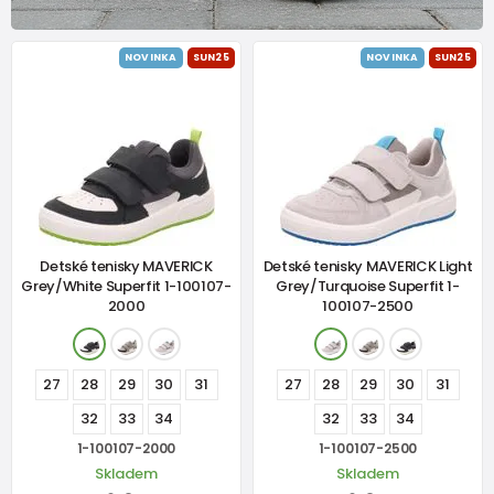
NOVINKA
SUN25
NOVINKA
SUN25
Detské tenisky MAVERICK
Detské tenisky MAVERICK Light
Grey/White Superfit 1-100107-
Grey/Turquoise Superfit 1-
2000
100107-2500
27
28
29
30
31
27
28
29
30
31
32
33
34
32
33
34
1-100107-2000
1-100107-2500
Skladem
Skladem