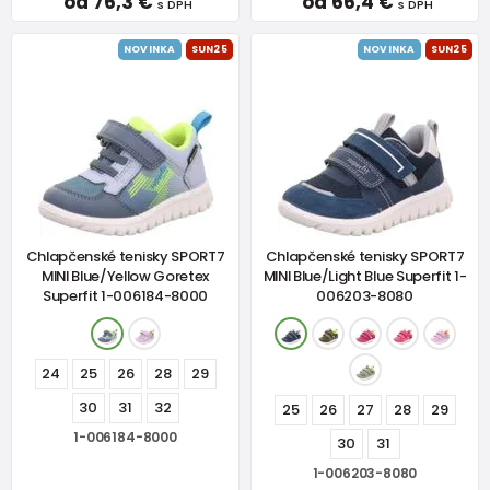
od 76,3 €
od 66,4 €
s DPH
s DPH
NOVINKA
SUN25
NOVINKA
SUN25
Chlapčenské tenisky SPORT7
Chlapčenské tenisky SPORT7
MINI Blue/Yellow Goretex
MINI Blue/Light Blue Superfit 1-
Superfit 1-006184-8000
006203-8080
24
25
26
28
29
30
31
32
25
26
27
28
29
1-006184-8000
30
31
1-006203-8080