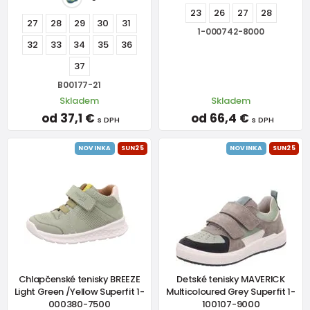
23
26
27
28
27
28
29
30
31
1-000742-8000
32
33
34
35
36
37
B00177-21
Skladem
Skladem
od 37,1 €
od 66,4 €
s DPH
s DPH
NOVINKA
SUN25
NOVINKA
SUN25
Chlapčenské tenisky BREEZE
Detské tenisky MAVERICK
Light Green /Yellow Superfit 1-
Multicoloured Grey Superfit 1-
000380-7500
100107-9000