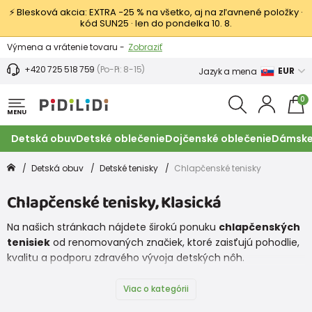
⚡ Blesková akcia: EXTRA −25 % na všetko, aj na zľavnené položky ·
kód SUN25 · len do pondelka 10. 8.
Výmena a vrátenie tovaru -
Zobraziť
Zľava 3,80 EUR na prvý nákup -
Podmienky
+420 725 518 759
(Po-Pi: 8-15)
EUR
Jazyk a mena
0
MENU
Detská obuv
Detské oblečenie
Dojčenské oblečenie
Dámske
Detská obuv
Detské tenisky
Chlapčenské tenisky
Chlapčenské tenisky, Klasická
Na našich stránkach nájdete širokú ponuku
chlapčenských
tenisiek
od renomovaných značiek, ktoré zaisťujú pohodlie,
kvalitu a podporu zdravého vývoja detských nôh.
Viac o kategórii