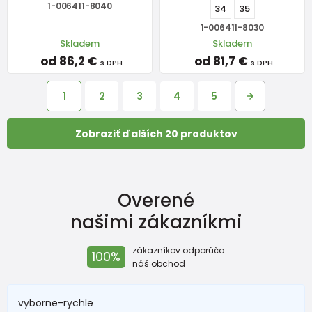
1-006411-8040
34
35
1-006411-8030
Skladem
Skladem
od 86,2 €
od 81,7 €
s DPH
s DPH
1
2
3
4
5
Zobraziť ďalších 20 produktov
Overené
našimi zákazníkmi
zákazníkov odporúča
100%
náš obchod
vyborne-rychle