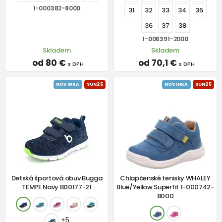
1-000382-8000
31
32
33
34
35
36
37
38
1-006391-2000
Skladem
Skladem
od 80 €
od 70,1 €
s DPH
s DPH
NOVINKA
SUN25
NOVINKA
SUN25
Detská športová obuv Bugga
Chlapčenské tenisky WHALEY
TEMPE Navy B00177-21
Blue/Yellow Superfit 1-000742-
8000
+5