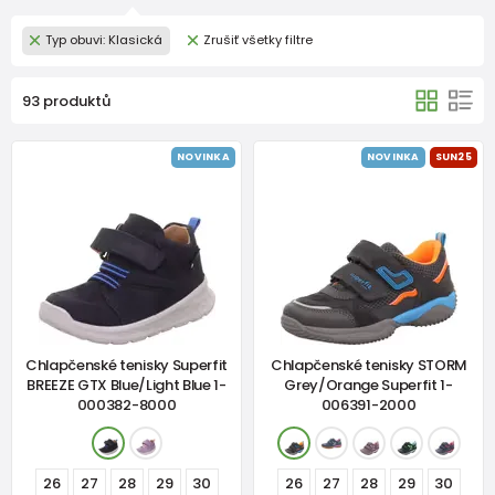
Typ obuvi: Klasická
Zrušiť všetky filtre
93 produktů
NOVINKA
NOVINKA
SUN25
Chlapčenské tenisky Superfit
Chlapčenské tenisky STORM
BREEZE GTX Blue/Light Blue 1-
Grey/Orange Superfit 1-
000382-8000
006391-2000
26
27
28
29
30
26
27
28
29
30