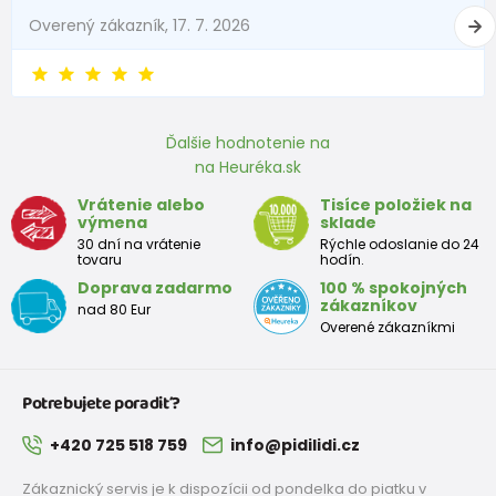
Overený zákazník, 17. 7. 2026
Ďalšie hodnotenie na
na Heuréka.sk
Vrátenie alebo
Tisíce položiek na
výmena
sklade
30 dní na vrátenie
Rýchle odoslanie do 24
tovaru
hodín.
Doprava zadarmo
100 % spokojných
zákazníkov
nad 80 Eur
Overené zákazníkmi
Potrebujete poradiť?
+420 725 518 759
info@pidilidi.cz
Zákaznický servis je k dispozícii od pondelka do piatku v