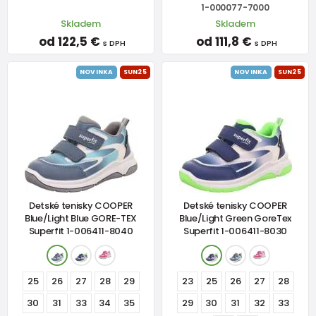
1-000077-7000
Skladem
Skladem
od 122,5 €
od 111,8 €
s DPH
s DPH
NOVINKA
SUN25
NOVINKA
SUN25
Detské tenisky COOPER
Detské tenisky COOPER
Blue/Light Blue GORE-TEX
Blue/Light Green GoreTex
Superfit 1-006411-8040
Superfit 1-006411-8030
25
26
27
28
29
23
25
26
27
28
30
31
33
34
35
29
30
31
32
33