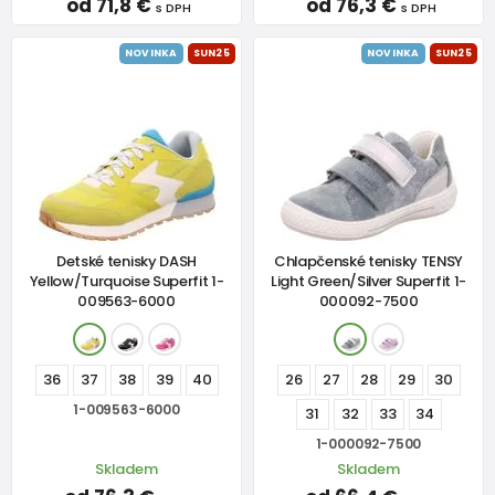
od 71,8 €
od 76,3 €
s DPH
s DPH
NOVINKA
SUN25
NOVINKA
SUN25
Detské tenisky DASH
Chlapčenské tenisky TENSY
Yellow/Turquoise Superfit 1-
Light Green/Silver Superfit 1-
009563-6000
000092-7500
36
37
38
39
40
26
27
28
29
30
1-009563-6000
31
32
33
34
1-000092-7500
Skladem
Skladem