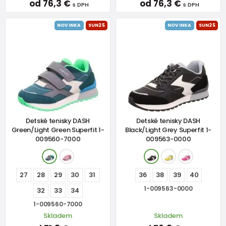
od 76,3 €
od 76,3 €
s DPH
s DPH
NOVINKA
SUN25
NOVINKA
SUN25
Detské tenisky DASH
Detské tenisky DASH
Green/Light Green Superfit 1-
Black/Light Grey Superfit 1-
009560-7000
009563-0000
27
28
29
30
31
36
38
39
40
1-009563-0000
32
33
34
1-009560-7000
Skladem
Skladem