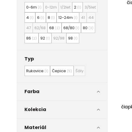
či
0-6m
0-12m
1/2let
2
3/5let
(1)
(1)
4
6
8
12-24m
41
44
(1)
(1)
(1)
(1)
47
62/68
68
68/80
80
(2)
(1)
(3)
86
92
92/98
98
(2)
(1)
(1)
Typ
Rukavice
Čepice
Šály
(1)
(5)
Farba
čiapk
Kolekcia
Materiál