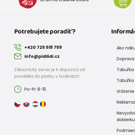
Potrebujete poradiť?
Informá
+420 725 518 759
Ako nak
info@pidilidi.cz
Doprava 
Zákaznický servis je k dispozícii od
Tabuľka 
pondelka do piatku v hodinách:
Tabuľka 
Po-Pi: 8-15
Vrátenie
Reklama
Nevyzdv
dobierku
Podmien