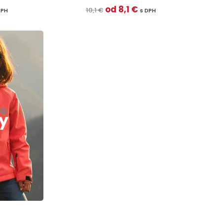
od 8,1 €
10,1 €
DPH
s DPH
y