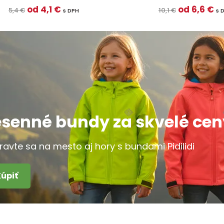
od 4,1 €
od 6,6 €
5,4 €
10,1 €
s DPH
s 
esenné bundy za skvelé cen
pravte sa na mesto aj hory s bundami Pidilidi
Kúpiť