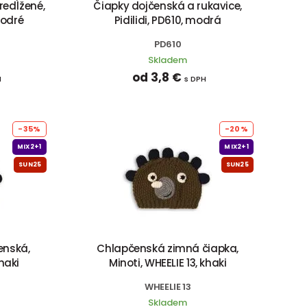
redĺžené,
Čiapky dojčenská a rukavice,
modré
Pidilidi, PD610, modrá
PD610
Skladem
od 3,8 €
H
s DPH
-35%
-20%
MIX2+1
MIX2+1
SUN25
SUN25
enská,
Chlapčenská zimná čiapka,
khaki
Minoti, WHEELIE 13, khaki
WHEELIE 13
Skladem