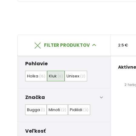
FILTER PRODUKTOV
2.5 €
Pohlavie
Aktívne 
Holka
Kluk
Unisex
(15)
(6)
(2)
2 farb
Značka
Bugga
Minoti
Pidilidi
(1)
(2)
(3)
Veľkosť