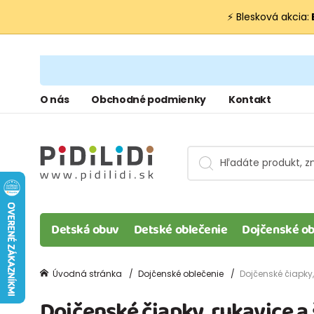
⚡ Blesková akcia:
O nás
Obchodné podmienky
Kontakt
Detská obuv
Detské oblečenie
Dojčenské ob
Úvodná stránka
Dojčenské oblečenie
Dojčenské čiapky,
Dojčenské čiapky, rukavice a 