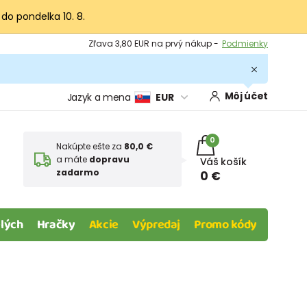
 do pondelka 10. 8.
Výmena a vrátenie tovaru -
Zobraziť
Zľava 3,80 EUR na prvý nákup -
Podmienky
Môj účet
Jazyk a mena
EUR
0
Nakúpte ešte za
80,0 €
a máte
dopravu
Váš košík
zadarmo
0 €
lých
Hračky
Akcie
Výpredaj
Promo kódy