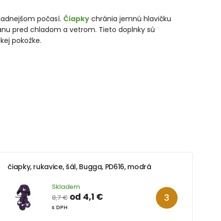
hladnejšom počasí.
Čiapky
chránia jemnú hlavičku
nu pred chladom a vetrom. Tieto doplnky sú
skej pokožke.
čiapky, rukavice, šál, Bugga, PD616, modrá
Skladem
od 4,1 €
8,7 €
s DPH