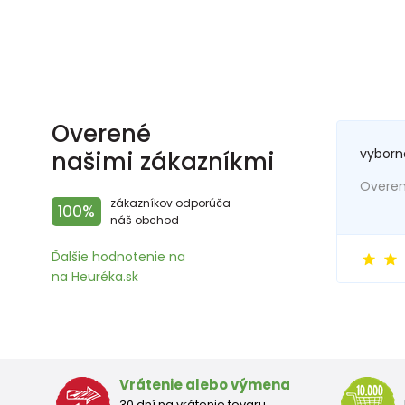
Overené
vyborn
našimi zákazníkmi
Overený
zákazníkov odporúča
100%
náš obchod
Ďalšie hodnotenie na
na Heuréka.sk
Vrátenie alebo výmena
30 dní na vrátenie tovaru