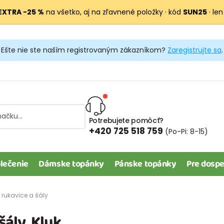
EXTRA −25 %
na všetko, aj na zľavnené položky · kód
SUN25
· len
Ešte nie ste naším registrovaným zákazníkom?
Zaregistrujte sa
.
Potrebujete pomôcť?
+420 725 518 759
(Po-Pi: 8-15)
lečenie
Dámske topánky
Pánske topánky
Pre dospe
 rukavice a šály
šály, Kluk