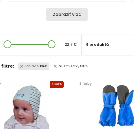
Zobraziť viac
22.7 €
6 produktů
filtre:
Pohlavie: Kluk
Zrušiť všetky filtre
y
3 farby
SUN25