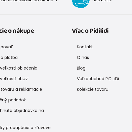
cie o nákupe
Víac o Pidilidi
upovať
Kontakt
a platba
O nás
veľkostí oblečenia
Blog
veľkostí obuvi
Veľkoobchod PiDiLiDi
 tovaru a reklamacie
Kolekcie tovaru
čný poriadok
ihnutá objednávka na
ky propagácie a zľavové