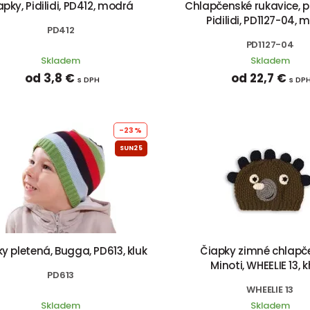
apky, Pidilidi, PD412, modrá
Chlapčenské rukavice, p
Pidilidi, PD1127-04, 
PD412
PD1127-04
Skladem
Skladem
od 3,8 €
od 22,7 €
s DPH
s DP
-23%
SUN25
y pletená, Bugga, PD613, kluk
Čiapky zimné chlapč
Minoti, WHEELIE 13, 
PD613
WHEELIE 13
Skladem
Skladem