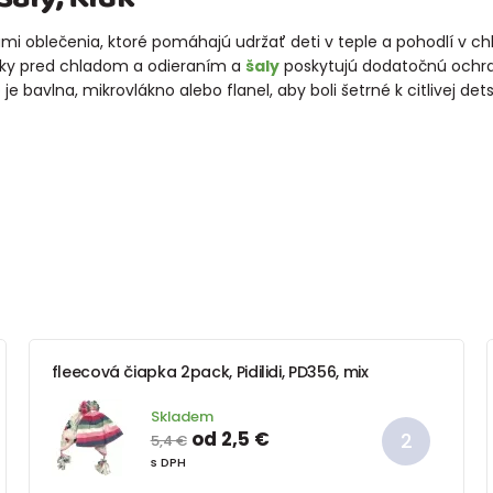
i oblečenia, ktoré pomáhajú udržať deti v teple a pohodlí v c
čky pred chladom a odieraním a
šaly
poskytujú dodatočnú ochra
 bavlna, mikrovlákno alebo flanel, aby boli šetrné k citlivej det
fleecová čiapka 2pack, Pidilidi, PD356, mix
Skladem
od 2,5 €
5,4 €
s DPH