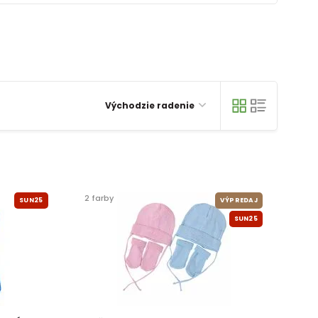
Východzie radenie
2 farby
SUN25
VÝPREDAJ
SUN25