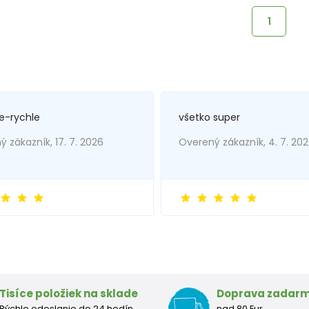
1
e-rychle
všetko super
 zákazník, 17. 7. 2026
Overený zákazník, 4. 7. 20
Tisíce položiek na sklade
Doprava zadar
Rýchle odoslanie do 24 hodín.
nad 80 Eur