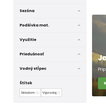
Sezóna
Podšívka mat.
Využitie
Priedušnosť
J
Vodný stĺpec
Pri
Štítok
Skladom
Výprodaj
(6)
(1)