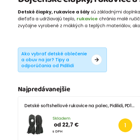
Detské čiapky, rukavice a šály
sú základnými doplnkam
dieťaťa a udržiavajú teplo,
rukavice
chránia malé ruči
zvyčajne vyrobené z mäkkých a teplých materiálov, ako je
Ako vybrať detské oblečenie
a obuv na jar? Tipy a
odporúčania od Pidilidi
Najpredávanejšie
Detské softshellové rukavice na palec, Pidilidi, PD1128-10, čierna
Skladem
od 22,7 €
s DPH