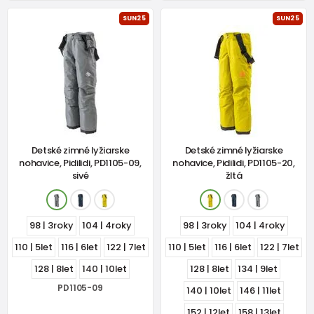
SUN25
SUN25
Detské zimné lyžiarske
Detské zimné lyžiarske
nohavice, Pidilidi, PD1105-09,
nohavice, Pidilidi, PD1105-20,
sivé
žltá
98 | 3roky
104 | 4roky
98 | 3roky
104 | 4roky
110 | 5let
116 | 6let
122 | 7let
110 | 5let
116 | 6let
122 | 7let
128 | 8let
140 | 10let
128 | 8let
134 | 9let
PD1105-09
140 | 10let
146 | 11let
152 | 12let
158 | 13let