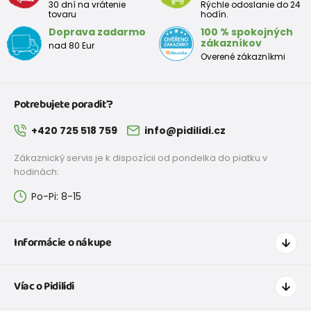
30 dní na vrátenie
Rýchle odoslanie do 24
tovaru
hodín.
Doprava zadarmo
100 % spokojných
zákazníkov
nad 80 Eur
Overené zákazníkmi
Potrebujete poradiť?
+420 725 518 759
info@pidilidi.cz
Zákaznický servis je k dispozícii od pondelka do piatku v
hodinách:
Po-Pi: 8-15
Informácie o nákupe
Ako nakupovať
Víac o Pidilidi
Doprava a platba
Tabuľka veľkostí oblečenia