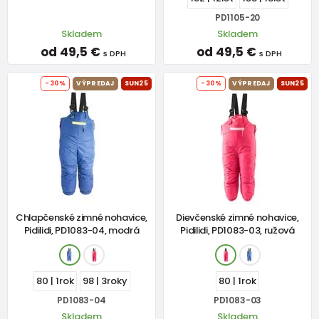
PD1105-20
Skladem
Skladem
od 49,5 €
od 49,5 €
s DPH
s DPH
-30%
VÝPREDAJ
SUN25
-30%
VÝPREDAJ
SUN25
Chlapčenské zimné nohavice,
Dievčenské zimné nohavice,
Pidilidi, PD1083-04, modrá
Pidilidi, PD1083-03, ružová
80 | 1rok
98 | 3roky
80 | 1rok
PD1083-04
PD1083-03
Skladem
Skladem