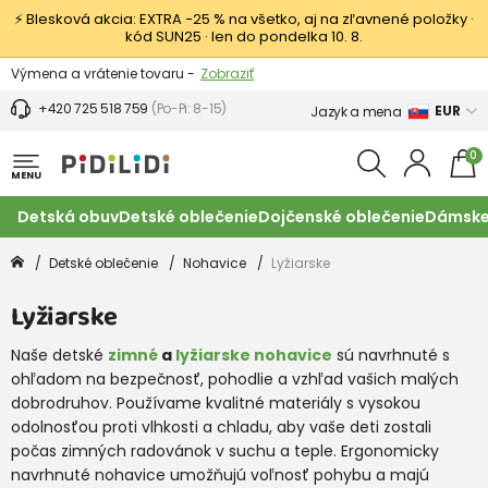
⚡ Blesková akcia: EXTRA −25 % na všetko, aj na zľavnené položky ·
kód SUN25 · len do pondelka 10. 8.
Výmena a vrátenie tovaru -
Zobraziť
Zľava 3,80 EUR na prvý nákup -
Podmienky
+420 725 518 759
(Po-Pi: 8-15)
EUR
Jazyk a mena
0
MENU
Detská obuv
Detské oblečenie
Dojčenské oblečenie
Dámske
Detské oblečenie
Nohavice
Lyžiarske
Lyžiarske
Naše detské
zimné
a
lyžiarske nohavice
sú navrhnuté s
ohľadom na bezpečnosť, pohodlie a vzhľad vašich malých
dobrodruhov. Používame kvalitné materiály s vysokou
odolnosťou proti vlhkosti a chladu, aby vaše deti zostali
počas zimných radovánok v suchu a teple. Ergonomicky
navrhnuté nohavice umožňujú voľnosť pohybu a majú