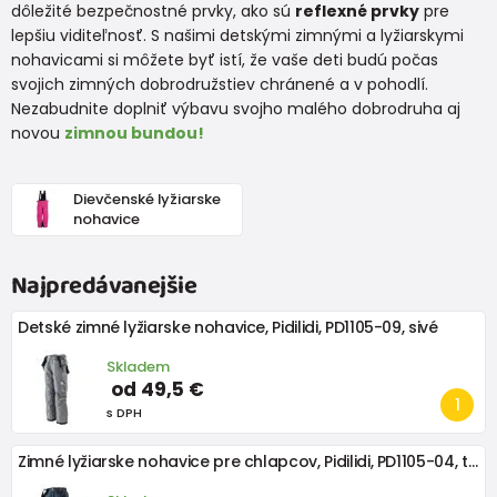
dôležité bezpečnostné prvky, ako sú
reflexné prvky
pre
lepšiu viditeľnosť. S našimi detskými zimnými a lyžiarskymi
nohavicami si môžete byť istí, že vaše deti budú počas
svojich zimných dobrodružstiev chránené a v pohodlí.
Nezabudnite doplniť výbavu svojho malého dobrodruha aj
novou
zimnou bundou!
Dievčenské lyžiarske
nohavice
Najpredávanejšie
Detské zimné lyžiarske nohavice, Pidilidi, PD1105-09, sivé
Skladem
od 49,5 €
s DPH
Zimné lyžiarske nohavice pre chlapcov, Pidilidi, PD1105-04, tmavomodrá