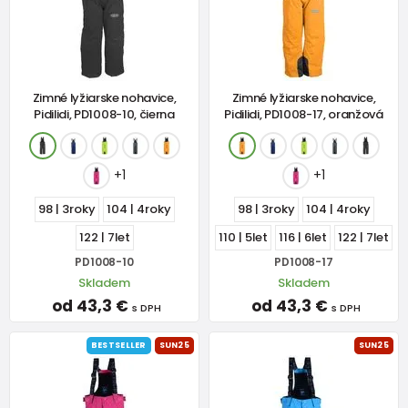
Zimné lyžiarske nohavice,
Zimné lyžiarske nohavice,
Pidilidi, PD1008-10, čierna
Pidilidi, PD1008-17, oranžová
+1
+1
98 | 3roky
104 | 4roky
98 | 3roky
104 | 4roky
122 | 7let
110 | 5let
116 | 6let
122 | 7let
PD1008-10
PD1008-17
Skladem
Skladem
od 43,3 €
od 43,3 €
s DPH
s DPH
BESTSELLER
SUN25
SUN25