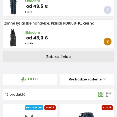
Skladem
od 49,5 €
s DPH
Zimné lyžiarske nohavice, Pidilidi, PD1008-10, čierna
Skladem
od 43,3 €
s DPH
Zobraziť viac
FILTER
Východzie radenie
12 produktů
BESTSELLER
SUN25
SUN25