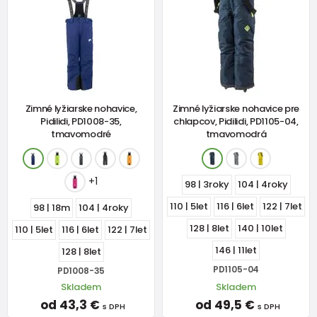
Zimné lyžiarske nohavice,
Zimné lyžiarske nohavice pre
Pidilidi, PD1008-35,
chlapcov, Pidilidi, PD1105-04,
tmavomodré
tmavomodrá
+1
98 | 3roky
104 | 4roky
110 | 5let
116 | 6let
122 | 7let
98 | 18m
104 | 4roky
128 | 8let
140 | 10let
110 | 5let
116 | 6let
122 | 7let
146 | 11let
128 | 8let
PD1105-04
PD1008-35
Skladem
Skladem
od 43,3 €
od 49,5 €
s DPH
s DPH