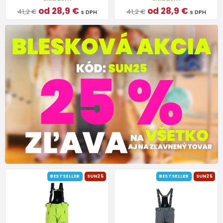
od 28,9 €
od 28,9 €
41,2 €
41,2 €
s DPH
s DPH
BESTSELLER
SUN25
BESTSELLER
SUN25