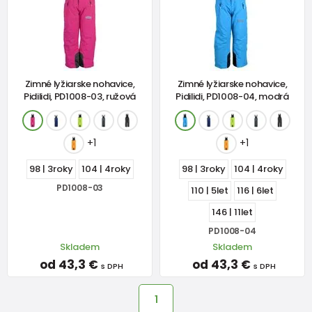
Zimné lyžiarske nohavice,
Zimné lyžiarske nohavice,
Pidilidi, PD1008-03, ružová
Pidilidi, PD1008-04, modrá
+1
+1
98 | 3roky
104 | 4roky
98 | 3roky
104 | 4roky
PD1008-03
110 | 5let
116 | 6let
146 | 11let
PD1008-04
Skladem
Skladem
od 43,3 €
od 43,3 €
s DPH
s DPH
1