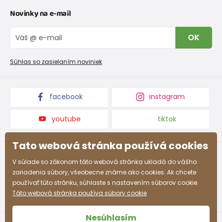
Kontakt
Novinky na e-mail
Tabuľka veľkostí obuvi
O nás
Vrátenie tovaru a reklamacie
Blog
OK
Reklamačný poriadok
Veľkoobchod PiDiLiDi
Nevyzdvihnutá objednávka na dobierku
Kolekcie tovaru
Súhlas so zasielaním noviniek
Podmienky propagácie a zľavové kódy
facebook
instagram
youtube
tiktok
Tato webová stránka používá cookies
V súlade so zákonom táto webová stránka ukladá do vášho
zariadenia súbory, všeobecne známe ako cookies. Ak chcete
používať túto stránku, súhlaste s nastavením súborov cookie.
Táto webová stránka používa súbory cookie
Nesúhlasím