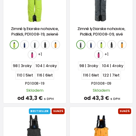
Zimné lyžiarske nohavice,
Zimné lyžiarske nohavice,
Pidilidi, PD1008-19, zelené
Pidilidi, PD1008-09, sivé
+1
+1
98 | 3roky
104 | 4roky
98 | 3roky
104 | 4roky
110 | 5let
116 | 6let
116 | 6let
122 | 7let
PD1008-19
PD1008-09
Skladem
Skladem
od 43,3 €
od 43,3 €
s DPH
s DPH
BESTSELLER
SUN25
SUN25