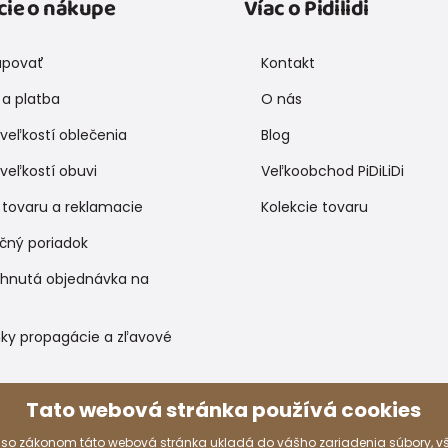
cie o nákupe
Víac o Pidilidi
upovať
Kontakt
a platba
O nás
veľkostí oblečenia
Blog
veľkostí obuvi
Veľkoobchod PiDiLiDi
 tovaru a reklamacie
Kolekcie tovaru
čný poriadok
ihnutá objednávka na
ky propagácie a zľavové
Tato webová stránka používá cookies
Spôsoby platby
 so zákonom táto webová stránka ukladá do vášho zariadenia súbory, 