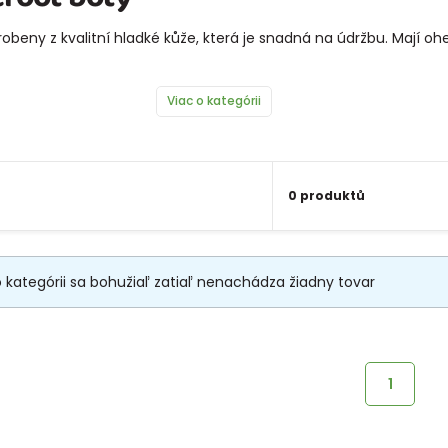
yrobeny z kvalitní hladké kůže, která je snadná na údržbu. Maj
Viac o kategórii
0 produktů
o kategórii sa bohužiaľ zatiaľ nenachádza žiadny tovar
1