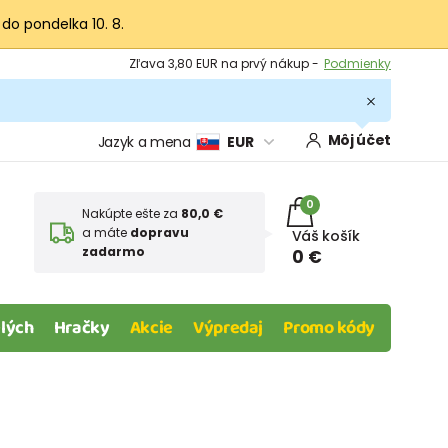
 do pondelka 10. 8.
Výmena a vrátenie tovaru -
Zobraziť
Zľava 3,80 EUR na prvý nákup -
Podmienky
Môj účet
Jazyk a mena
EUR
0
Nakúpte ešte za
80,0 €
a máte
dopravu
Váš košík
zadarmo
0 €
lých
Hračky
Akcie
Výpredaj
Promo kódy