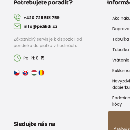
Potrebujete poradiť?
Informá
+420 725 518 759
Ako nak
info@pidilidi.cz
Doprava 
Zákaznický servis je k dispozícii od
Tabuľka 
pondelka do piatku v hodinách:
Tabuľka 
Po-Pi: 8-15
Vrátenie
Reklama
Nevyzdv
dobierku
Podmien
kódy
Sledujte nás na
V súlade