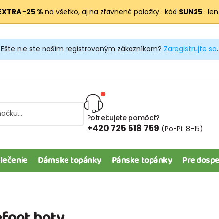
EXTRA −25 %
na všetko, aj na zľavnené položky · kód
SUN25
· len
Ešte nie ste naším registrovaným zákazníkom?
Zaregistrujte sa
.
Potrebujete pomôcť?
+420 725 518 759
(Po-Pi: 8-15)
lečenie
Dámske topánky
Pánske topánky
Pre dospe
efoot boty