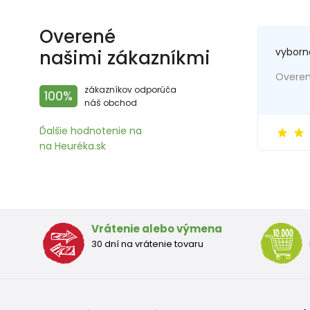
Overené
vyborn
našimi zákazníkmi
Overený
zákazníkov odporúča
100%
náš obchod
Ďalšie hodnotenie na
na Heuréka.sk
Vrátenie alebo výmena
30 dní na vrátenie tovaru