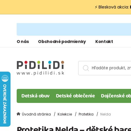
⚡ Blesková akcia:
O nás
Obchodné podmienky
Kontakt
Detská obuv
Detské oblečenie
Dojčenské ob
Úvodná stránka
Kolekcie
Protetika
Nelda
Protetika Nelda – dětské bar