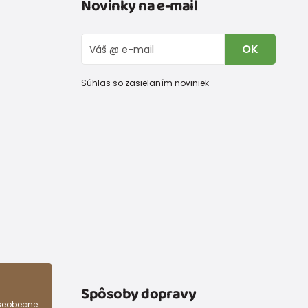
Novinky na e-mail
OK
Súhlas so zasielaním noviniek
Spôsoby dopravy
všeobecne