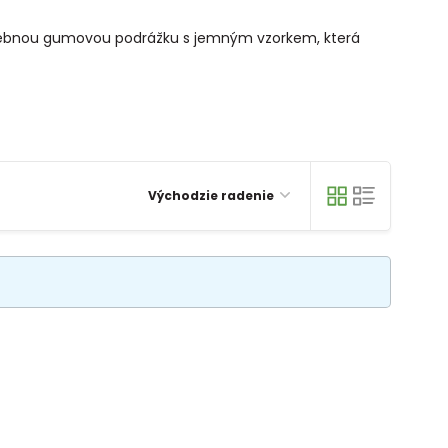
í ohebnou gumovou podrážku s jemným vzorkem, která
Východzie radenie