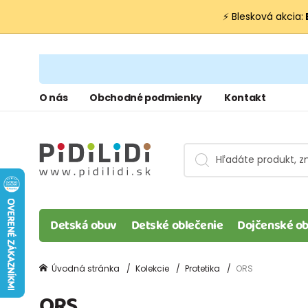
⚡ Blesková akcia:
O nás
Obchodné podmienky
Kontakt
Detská obuv
Detské oblečenie
Dojčenské ob
Úvodná stránka
Kolekcie
Protetika
ORS
ORS