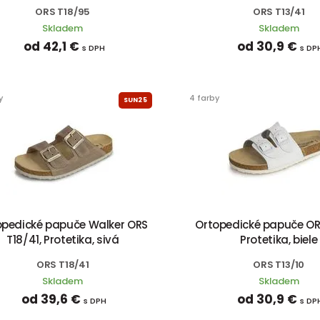
ORS T18/95
ORS T13/41
Skladem
Skladem
od 42,1 €
od 30,9 €
s DPH
s DP
y
4 farby
SUN25
opedické papuče Walker ORS
Ortopedické papuče ORS
T18/41, Protetika, sivá
Protetika, biele
ORS T18/41
ORS T13/10
Skladem
Skladem
od 39,6 €
od 30,9 €
s DPH
s DP