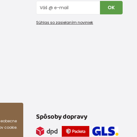
OK
Súhlas so zasielaním noviniek
Spôsoby dopravy
všeobecne
ov cookie.