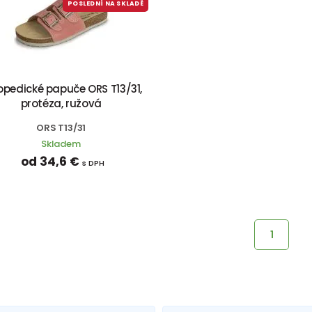
POSLEDNÍ NA SKLADĚ
opedické papuče ORS T13/31,
protéza, ružová
ORS T13/31
Skladem
od 34,6 €
s DPH
1