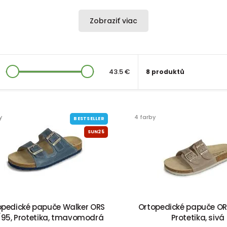
Zobraziť viac
43.5 €
8 produktů
y
4 farby
BESTSELLER
SUN25
opedické papuče Walker ORS
Ortopedické papuče ORS
/95, Protetika, tmavomodrá
Protetika, sivá