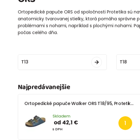
Ortopedické papuče ORS od spoločnosti Protetika sú na
anatomicky tvarovanej stielky, ktorá pomáha správne po
problémami s nohami, napríklad s plochými nohami. Pa
počas celého dňa.
T13
T18
Najpredávanejšie
Ortopedické papuče Walker ORS T18/95, Protetika, tmavomodrá
Skladem
od 42,1 €
s DPH