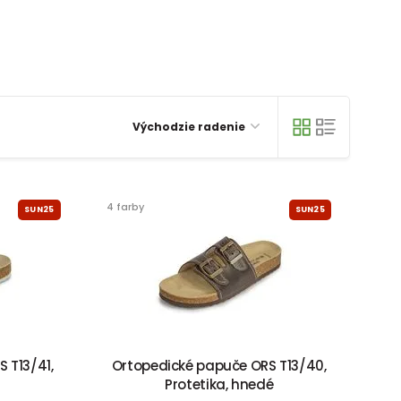
Východzie radenie
4 farby
SUN25
SUN25
 T13/41,
Ortopedické papuče ORS T13/40,
Protetika, hnedé