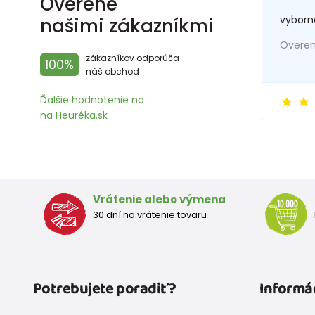
Overené
vyborn
našimi zákazníkmi
Overený
zákazníkov odporúča
100%
náš obchod
Ďalšie hodnotenie na
na Heuréka.sk
Vrátenie alebo výmena
30 dní na vrátenie tovaru
Potrebujete poradiť?
Informá