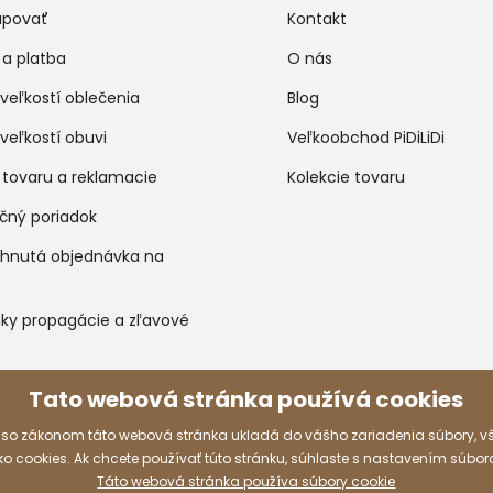
upovať
Kontakt
a platba
O nás
veľkostí oblečenia
Blog
veľkostí obuvi
Veľkoobchod PiDiLiDi
 tovaru a reklamacie
Kolekcie tovaru
čný poriadok
ihnutá objednávka na
ky propagácie a zľavové
Tato webová stránka používá cookies
Spôsoby platby
 so zákonom táto webová stránka ukladá do vášho zariadenia súbory, 
 cookies. Ak chcete používať túto stránku, súhlaste s nastavením súbor
Táto webová stránka používa súbory cookie