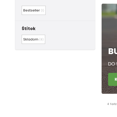
Bestseller
(1)
Štítok
Skladom
(8)
B
DO 
4 farb