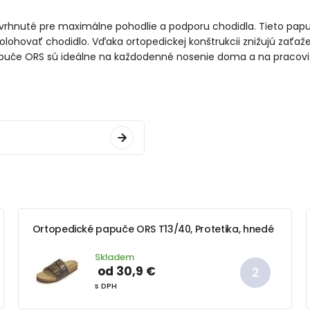
vrhnuté pre maximálne pohodlie a podporu chodidla. Tieto papu
lohovať chodidlo. Vďaka ortopedickej konštrukcii znižujú zaťaže
puče ORS sú ideálne na každodenné nosenie doma a na pracovisk
Ortopedické papuče ORS T13/40, Protetika, hnedé
Skladem
od 30,9 €
s DPH