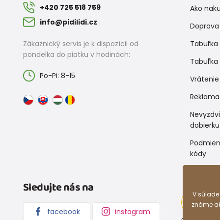
+420 725 518 759
Ako nak
info@pidilidi.cz
Doprava 
Zákaznický servis je k dispozícii od
Tabuľka 
pondelka do piatku v hodinách:
Tabuľka 
Po-Pi: 8-15
Vrátenie
Reklama
Nevyzdv
dobierku
Podmien
kódy
Sledujte nás na
V súlade
známe ako
facebook
instagram