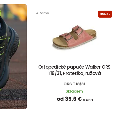
4 farby
SUN25
Ortopedické papuče Walker ORS
T18/31, Protetika, ružová
ORS T18/31
Skladem
od 39,6 €
s DPH