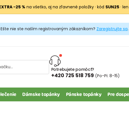
EXTRA −25 %
na všetko, aj na zľavnené položky · kód
SUN25
· len
Ešte nie ste naším registrovaným zákazníkom?
Zaregistrujte sa
.
Potrebujete pomôcť?
+420 725 518 759
(Po-Pi: 8-15)
lečenie
Dámske topánky
Pánske topánky
Pre dospe