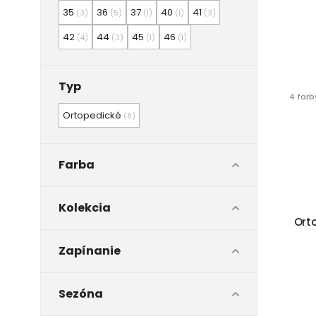
35
36
37
40
41
(3)
(5)
(1)
(1)
(3)
42
44
45
46
(4)
(3)
(1)
(1)
Typ
4 farb
Ortopedické
(8)
Farba
Kolekcia
Ort
Zapínanie
Sezóna