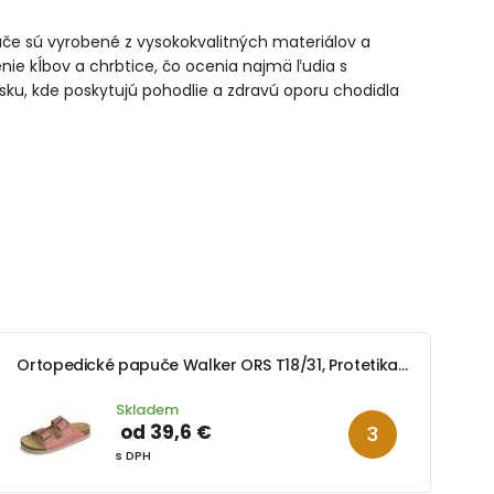
če sú vyrobené z vysokokvalitných materiálov a
nie kĺbov a chrbtice, čo ocenia najmä ľudia s
u, kde poskytujú pohodlie a zdravú oporu chodidla
Ortopedické papuče Walker ORS T18/31, Protetika, ružová
Skladem
od 39,6 €
s DPH