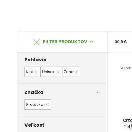
FILTER PRODUKTOV
30.9 €
Pohlavie
4 farb
Kluk
Unisex
Žena
(1)
(6)
(1)
Značka
Protetika
(8)
Ort
Veľkosť
T18