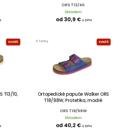
ORS T13/40
Skladem
od 30,9 €
H
s DPH
4 farby
SUN25
SUN25
 T13/10,
Ortopedické papuče Walker ORS
T18/98W, Protetika, modré
ORS T18/98W
Skladem
od 40,2 €
H
s DPH