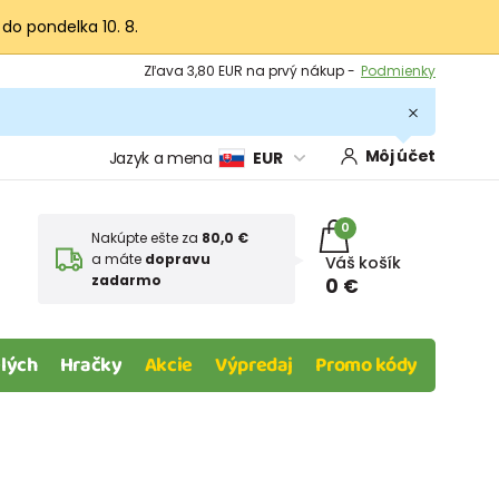
 do pondelka 10. 8.
Výmena a vrátenie tovaru -
Zobraziť
Zľava 3,80 EUR na prvý nákup -
Podmienky
Môj účet
Jazyk a mena
EUR
0
Nakúpte ešte za
80,0 €
a máte
dopravu
Váš košík
zadarmo
0 €
lých
Hračky
Akcie
Výpredaj
Promo kódy