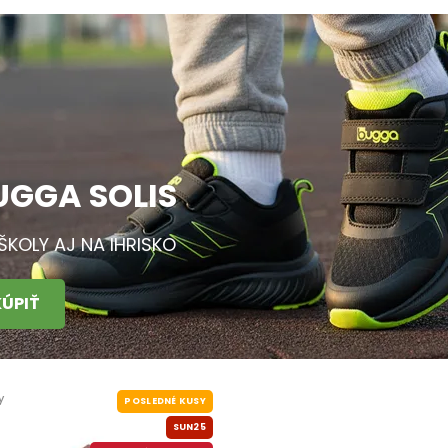
UGGA SOLIS
ŠKOLY AJ NA IHRISKO
KÚPIŤ
y
POSLEDNÉ KUSY
SUN25