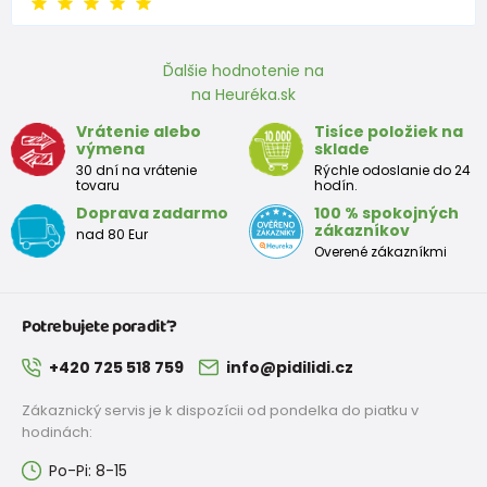
86
12-18 mesiace
81 - 86
Ďalšie hodnotenie na
92
18-24 mesiace
87 - 92
na Heuréka.sk
98
2-3 rokov
93 - 98
Vrátenie alebo
Tisíce položiek na
výmena
sklade
104
3-4 rokov
99 - 104
30 dní na vrátenie
Rýchle odoslanie do 24
tovaru
hodín.
110
4-5 rokov
105 - 111
Doprava zadarmo
100 % spokojných
zákazníkov
nad 80 Eur
116
5-6 rokov
112 - 116
Overené zákazníkmi
122
6-7 rokov
117 - 122
Potrebujete poradiť?
128
7-8 rokov
123 - 128
+420 725 518 759
info@pidilidi.cz
134
8-9 rokov
129 - 134
Zákaznický servis je k dispozícii od pondelka do piatku v
140
9-10 rokov
135 - 140
hodinách:
Po-Pi: 8-15
146
10-11 rokov
141 - 146