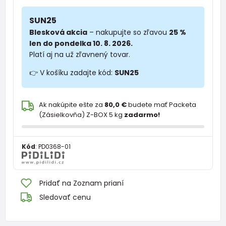
SUN25
Blesková akcia
– nakupujte so zľavou
25 %
len do pondelka 10. 8. 2026.
Platí aj na už zľavnený tovar.
👉 V košíku zadajte kód:
SUN25
Ak nakúpite ešte za
80,0 €
budete mať Packeta
(Zásielkovňa) Z-BOX 5 kg
zadarmo!
Kód
:
PD0368-01
Pridať na Zoznam prianí
Sledovať cenu