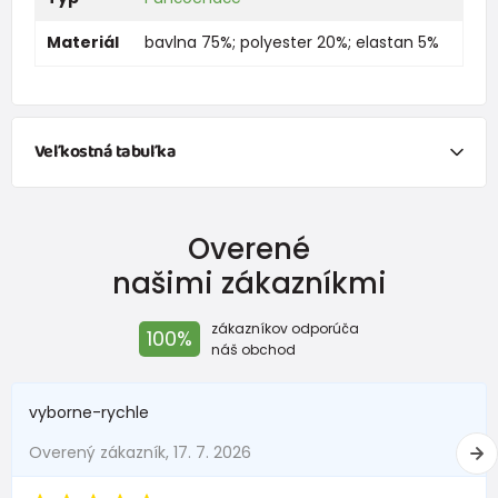
Materiál
bavlna 75%; polyester 20%; elastan 5%
Veľkostná tabuľka
Veľkosť
Vek
Výška (cm)
Overené
50
0-1 mesiace
do 50
našimi zákazníkmi
56
1-2 mesiace
51 - 56
zákazníkov odporúča
100%
62
2-3 mesiace
57 - 62
náš obchod
68
4-6 mesiace
63 - 68
vyborne-rychle
74
6-9 mesiace
69 - 74
Overený zákazník, 17. 7. 2026
80
9-12 mesiace
75 - 80