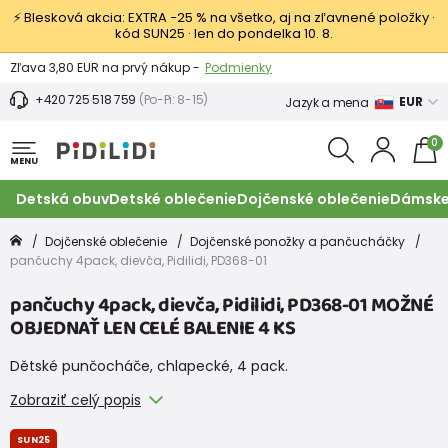
⚡ Blesková akcia: EXTRA −25 % na všetko, aj na zľavnené položky ·
kód SUN25 · len do pondelka 10. 8.
Výmena a vrátenie tovaru -
Zobraziť
Zľava 3,80 EUR na prvý nákup -
Podmienky
+420 725 518 759
(Po-Pi: 8-15)
EUR
Jazyk a mena
0
MENU
Detská obuv
Detské oblečenie
Dojčenské oblečenie
Dámske
Dojčenské oblečenie
Dojčenské ponožky a pančucháčky
pančuchy 4pack, dievča, Pidilidi, PD368-01
pančuchy 4pack, dievča, Pidilidi, PD368-01 MOŽNÉ
OBJEDNAŤ LEN CELÉ BALENIE 4 KS
Dětské punčocháče, chlapecké, 4 pack.
Zobraziť celý popis
SUN25