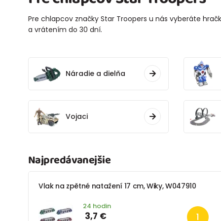
Pre chlapcov značky Star Troopers u nás vyberáte hračky
a vrátením do 30 dní.
Náradie a dielňa
Vojaci
Najpredávanejšie
Vlak na zpětné natažení 17 cm, Wiky, W047910
24 hodin
3,7 €