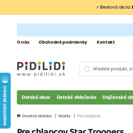
⚡ Blesková akcia:
O nás
Obchodné podmienky
Kontakt
Detská obuv
Detské oblečenie
Dojčenské ob
Úvodná stránka
Hračky
Pre chlapcov
Pre chlapcov Star Troopers