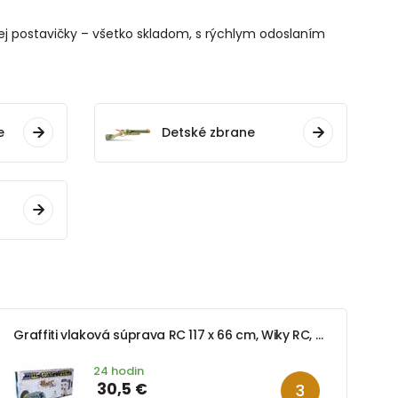
nej postavičky – všetko skladom, s rýchlym odoslaním
e
Detské zbrane
Graffiti vlaková súprava RC 117 x 66 cm, Wiky RC, W008061
24 hodin
30,5 €