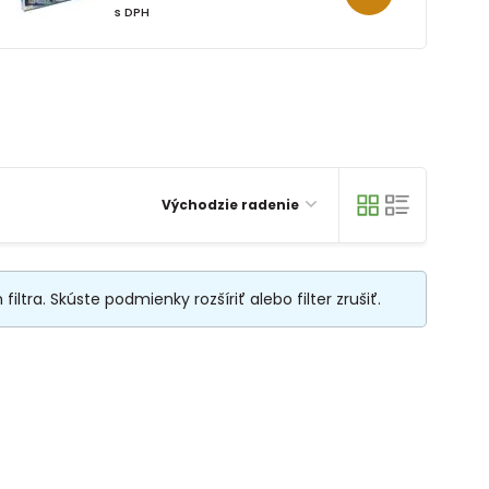
s DPH
Východzie radenie
tra. Skúste podmienky rozšíriť alebo filter zrušiť.