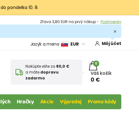
 do pondelka 10. 8.
Výmena a vrátenie tovaru -
Zobraziť
Zľava 3,80 EUR na prvý nákup -
Podmienky
Môj účet
Jazyk a mena
EUR
0
Nakúpte ešte za
80,0 €
a máte
dopravu
Váš košík
zadarmo
0 €
lých
Hračky
Akcie
Výpredaj
Promo kódy