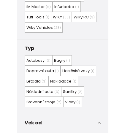
iM.Master
Infunbebe
(5)
(1)
Tuff Tools
WIKY
Wiky RC
(1)
(38)
(3)
Wiky Vehicles
(28)
Typ
Autobusy
Bagry
(3)
(1)
Dopravní auta
Hasičské vozy
(1)
(1)
Letadla
Nakladače
(3)
(1)
Nákladní auta
Sanitky
(3)
(2)
Stavební stroje
Vlaky
(2)
(1)
Vek od