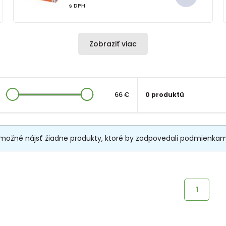
s DPH
Zobraziť viac
66 €
0 produktů
 možné nájsť žiadne produkty, ktoré by zodpovedali podmienkam fil
1