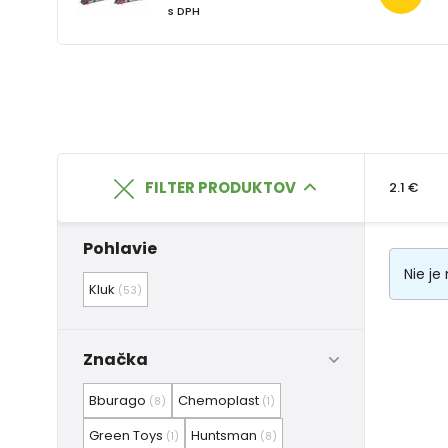
s DPH
FILTER PRODUKTOV
2.1 €
Pohlavie
Nie je
Kluk
(53)
Značka
Bburago
Chemoplast
(8)
(1)
Green Toys
Huntsman
(1)
(8)