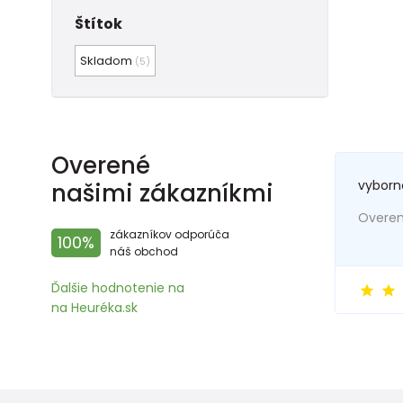
Štítok
Skladom
(5)
Overené
vyborn
našimi zákazníkmi
Overený
zákazníkov odporúča
100%
náš obchod
Ďalšie hodnotenie na
na Heuréka.sk