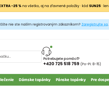
EXTRA −25 %
na všetko, aj na zľavnené položky · kód
SUN25
· len
Ešte nie ste naším registrovaným zákazníkom?
Zaregistrujte sa
.
Potrebujete pomôcť?
+420 725 518 759
(Po-Pi: 8-15)
lečenie
Dámske topánky
Pánske topánky
Pre dospe