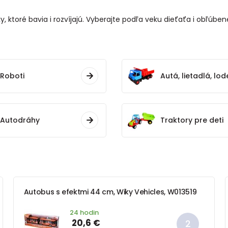
, ktoré bavia i rozvíjajú. Vyberajte podľa veku dieťaťa i obľúbe
Roboti
Autá, lietadlá, lod
Autodráhy
Traktory pre deti
Autobus s efektmi 44 cm, Wiky Vehicles, W013519
24 hodin
20,6 €