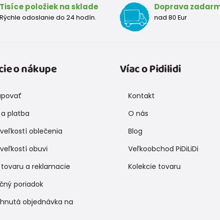
Tisíce položiek na sklade
Doprava zadar
Rýchle odoslanie do 24 hodín.
nad 80 Eur
cie o nákupe
Víac o Pidilidi
upovať
Kontakt
a platba
O nás
veľkostí oblečenia
Blog
veľkostí obuvi
Veľkoobchod PiDiLiDi
 tovaru a reklamacie
Kolekcie tovaru
čný poriadok
ihnutá objednávka na