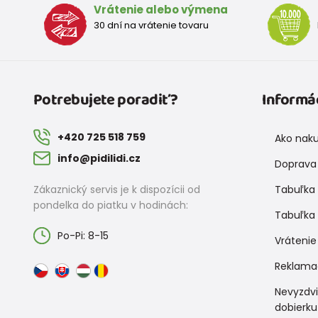
Vrátenie alebo výmena
30 dní na vrátenie tovaru
Potrebujete poradiť?
Informá
+420 725 518 759
Ako nak
info@pidilidi.cz
Doprava 
Zákaznický servis je k dispozícii od
Tabuľka 
pondelka do piatku v hodinách:
Tabuľka 
Po-Pi: 8-15
Vrátenie
Reklama
Nevyzdv
dobierku