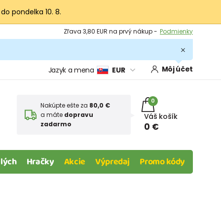
 do pondelka 10. 8.
Výmena a vrátenie tovaru -
Zobraziť
Zľava 3,80 EUR na prvý nákup -
Podmienky
Môj účet
Jazyk a mena
EUR
0
Nakúpte ešte za
80,0 €
a máte
dopravu
Váš košík
zadarmo
0 €
lých
Hračky
Akcie
Výpredaj
Promo kódy