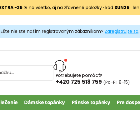
EXTRA −25 %
na všetko, aj na zľavnené položky · kód
SUN25
· len
Ešte nie ste naším registrovaným zákazníkom?
Zaregistrujte sa
.
Potrebujete pomôcť?
+420 725 518 759
(Po-Pi: 8-15)
lečenie
Dámske topánky
Pánske topánky
Pre dospe