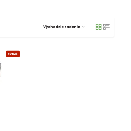
Východzie radenie
SUN25