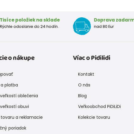
Tisíce položiek na sklade
Doprava zadar
Rýchle odoslanie do 24 hodín.
nad 80 Eur
cie o nákupe
Víac o Pidilidi
upovať
Kontakt
a platba
O nás
veľkostí oblečenia
Blog
veľkostí obuvi
Veľkoobchod PiDiLiDi
 tovaru a reklamacie
Kolekcie tovaru
čný poriadok