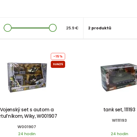
25.9 €
2 produktů
-15%
SUN25
Vojenský set s autom a
tank set, 111193
rtuľníkom, Wiky, W001907
W111193
W001907
24 hodin
24 hodin