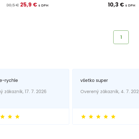
25,9 €
10,3 €
30,5 €
s DPH
s DPH
1
e-rychle
všetko super
 zákazník, 17. 7. 2026
Overený zákazník, 4. 7. 20