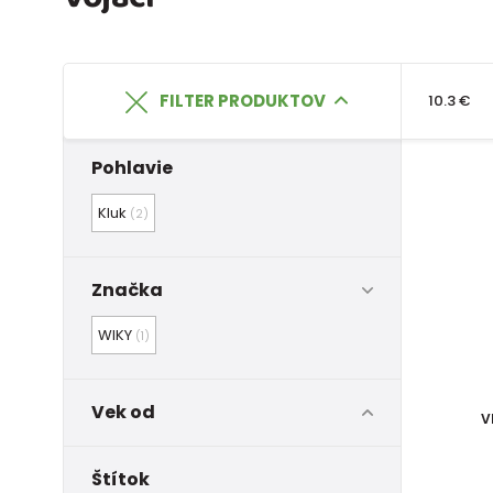
FILTER PRODUKTOV
10.3 €
Pohlavie
Kluk
(2)
Značka
WIKY
(1)
Vek od
v
Štítok