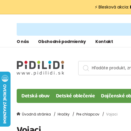
⚡ Blesková akcia:
O nás
Obchodné podmienky
Kontakt
Detská obuv
Detské oblečenie
Dojčenské ob
Úvodná stránka
Hračky
Pre chlapcov
Vojaci
Vojaci