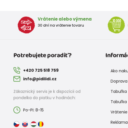
Vrátenie alebo výmena
30 dní na vrátenie tovaru
Potrebujete poradiť?
Informá
+420 725 518 759
Ako nak
info@pidilidi.cz
Doprava 
Zákaznický servis je k dispozícii od
Tabuľka 
pondelka do piatku v hodinách:
Tabuľka 
Po-Pi: 8-15
Vrátenie
Reklama