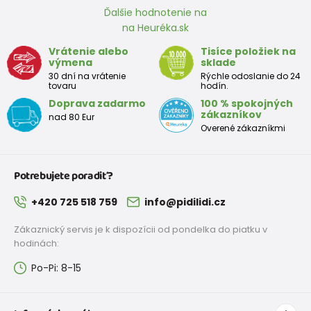
Ďalšie hodnotenie na
na Heuréka.sk
Približná tabuľka veľkosti batoľaťa
Vrátenie alebo
Tisíce položiek na
výmena
sklade
Výška
Prsia
Pás
Boky
Veľkosť
30 dní na vrátenie
Rýchle odoslanie do 24
(cm)
(cm)
(cm)
(cm)
tovaru
hodín.
Doprava zadarmo
100 % spokojných
12
68 - 80
49
47
52
zákazníkov
nad 80 Eur
mesiacov
Overené zákazníkmi
18
80 - 86
51
49
54
mesiacov
Potrebujete poradiť?
2 roky
86 - 92
53
51
56
+420 725 518 759
info@pidilidi.cz
3 roky
92 - 98
55
53
58
Zákaznický servis je k dispozícii od pondelka do piatku v
hodinách:
Po-Pi: 8-15
Približná tabuľka veľkostí pre dievča
Výška
Prsia
Pás
Boky
Veľkosť