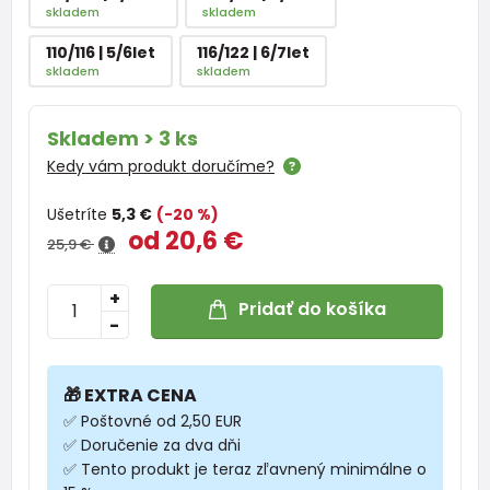
skladem
skladem
110/116 | 5/6let
116/122 | 6/7let
skladem
skladem
Skladem > 3 ks
Kedy vám produkt doručíme?
Ušetríte
5,3 €
(-20 %)
od 20,6 €
25,9 €
+
Pridať do košíka
-
🎁 EXTRA CENA
✅ Poštovné od 2,50 EUR
✅ Doručenie za dva dňi
✅ Tento produkt je teraz zľavnený minimálne o