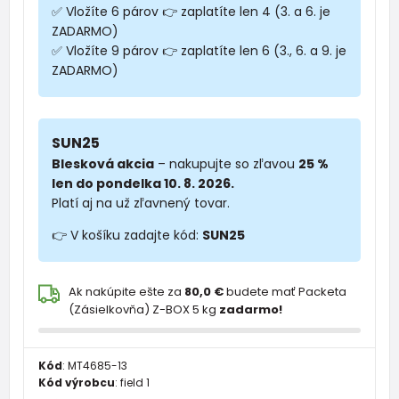
✅ Vložíte 6 párov 👉 zaplatíte len 4 (3. a 6. je
ZADARMO)
✅ Vložíte 9 párov 👉 zaplatíte len 6 (3., 6. a 9. je
ZADARMO)
SUN25
Blesková akcia
– nakupujte so zľavou
25 %
len do pondelka 10. 8. 2026.
Platí aj na už zľavnený tovar.
👉 V košíku zadajte kód:
SUN25
Ak nakúpite ešte za
80,0 €
budete mať Packeta
(Zásielkovňa) Z-BOX 5 kg
zadarmo!
Kód
:
MT4685-13
Kód výrobcu
:
field 1