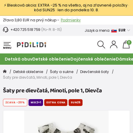
⚡ Blesková akcia: EXTRA −25 % na všetko, aj na zľavnené položky ·
kód SUN25 · len do pondelka 10. 8.
Výmena a vrátenie tovaru -
Zobraziť
Zľava 3,80 EUR na prvý nákup -
Podmienky
+420 725 518 759
(Po-Pi: 8-15)
EUR
Jazyk a mena
0
MENU
Detská obuv
Detské oblečenie
Dojčenské oblečenie
Dámske
Detské oblečenie
Šaty a sukne
Dievčenské šaty
Šaty pre dievčatá, Minoti, pole 1, Dievča
Šaty pre dievčatá, Minoti, pole 1, Dievča
ZĽAVA
-20%
MIX2+1
EXTRA CENA
SUN25