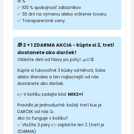
15 %
✅ 100 % spokojnosť zákazníkov
✅ 30 dní na výmenu alebo vrátenie tovaru
✅ Transparentné ceny
🎁 2 + 1 ZDARMA AKCIA - kúpte si 2, tretí
dostanete ako darček!
Oblečte deti od hlavy po päty! 🧢👕👖
Kúpte si ľubovoľné 3 kúsky od Minoti, Sobe
alebo Wendee a ten najlacnejší od nás
dostanete ako darček.
👉 V košíku zadajte kód:
MIX2+1
Pravidlo je jednoduché: každý tretí kus je
DARČEK od nás 🥳.
Ako to funguje v košíku?
✅ Vložíte 3 páry 👉 zaplatíte len 2 (tretí je
ZDARMA)