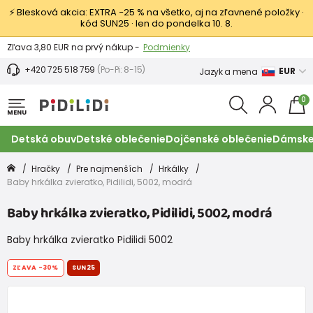
⚡ Blesková akcia: EXTRA −25 % na všetko, aj na zľavnené položky ·
kód SUN25 · len do pondelka 10. 8.
Výmena a vrátenie tovaru -
Zobraziť
Zľava 3,80 EUR na prvý nákup -
Podmienky
+420 725 518 759
(Po-Pi: 8-15)
EUR
Jazyk a mena
0
MENU
Detská obuv
Detské oblečenie
Dojčenské oblečenie
Dámske
Hračky
Pre najmenších
Hrkálky
Baby hrkálka zvieratko, Pidilidi, 5002, modrá
Baby hrkálka zvieratko, Pidilidi, 5002, modrá
Baby hrkálka zvieratko Pidilidi 5002
ZĽAVA
-30%
SUN25