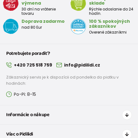
výmena
sklade
104
3-4 rokov
99 - 104
30 dní na vrátenie
Rýchle odoslanie do 24
tovaru
hodín.
110
4-5 rokov
105 - 111
Doprava zadarmo
100 % spokojných
zákazníkov
nad 80 Eur
116
5-6 rokov
112 - 116
Overené zákazníkmi
122
6-7 rokov
117 - 122
Potrebujete poradiť?
128
7-8 rokov
123 - 128
+420 725 518 759
info@pidilidi.cz
134
8-9 rokov
129 - 134
Zákaznický servis je k dispozícii od pondelka do piatku v
140
9-10 rokov
135 - 140
hodinách:
Po-Pi: 8-15
146
10-11 rokov
141 - 146
152
11-12 rokov
147 - 152
Informácie o nákupe
158
12-13 rokov
153 - 158
Ako nakupovať
Víac o Pidilidi
164
13-14 rokov
159 - 164
Doprava a platba