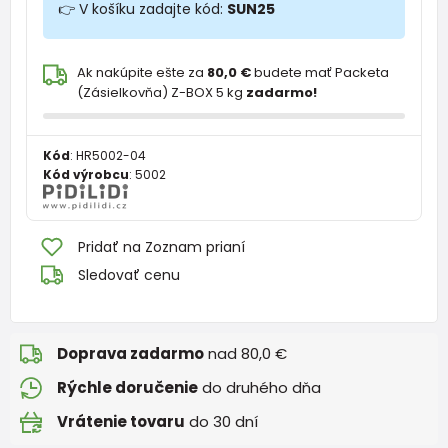
👉 V košíku zadajte kód:
SUN25
Ak nakúpite ešte za
80,0 €
budete mať Packeta
(Zásielkovňa) Z-BOX 5 kg
zadarmo!
Kód
:
HR5002-04
Kód výrobcu
:
5002
Pridať na Zoznam prianí
Sledovať cenu
Doprava zadarmo
nad 80,0 €
Rýchle doručenie
do druhého dňa
Vrátenie tovaru
do 30 dní