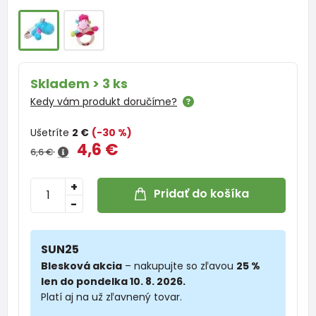
Skladem > 3 ks
Kedy vám produkt doručíme?
Ušetríte
2 €
(-30 %)
4,6 €
6,6 €
+
Pridať do košíka
-
SUN25
Blesková akcia
– nakupujte so zľavou
25 %
len do pondelka 10. 8. 2026.
Platí aj na už zľavnený tovar.