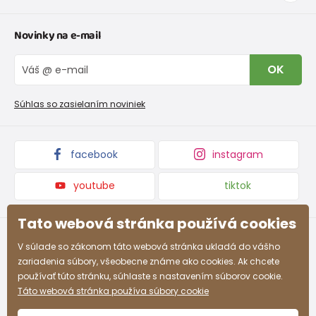
Tabuľka veľkostí oblečenia
Kontakt
Novinky na e-mail
Tabuľka veľkostí obuvi
O nás
Vrátenie tovaru a reklamacie
Blog
OK
Reklamačný poriadok
Veľkoobchod PiDiLiDi
Nevyzdvihnutá objednávka na dobierku
Kolekcie tovaru
Súhlas so zasielaním noviniek
Podmienky propagácie a zľavové kódy
facebook
instagram
youtube
tiktok
Tato webová stránka používá cookies
V súlade so zákonom táto webová stránka ukladá do vášho
zariadenia súbory, všeobecne známe ako cookies. Ak chcete
používať túto stránku, súhlaste s nastavením súborov cookie.
Táto webová stránka používa súbory cookie