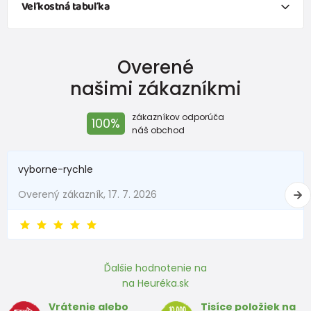
Veľkostná tabuľka
Veľkosť
Vek
Výška (cm)
Overené
50
0-1 mesiace
do 50
našimi zákazníkmi
56
1-2 mesiace
51 - 56
zákazníkov odporúča
100%
62
2-3 mesiace
57 - 62
náš obchod
68
4-6 mesiace
63 - 68
vyborne-rychle
74
6-9 mesiace
69 - 74
Overený zákazník, 17. 7. 2026
80
9-12 mesiace
75 - 80
86
12-18 mesiace
81 - 86
Ďalšie hodnotenie na
92
18-24 mesiace
87 - 92
na Heuréka.sk
98
2-3 rokov
93 - 98
Vrátenie alebo
Tisíce položiek na