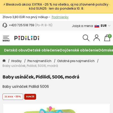
⚡ Blesková akcia: EXTRA −25 % na všetko, aj na zľavnené položky ·
kód SUN25 · len do pondelka 10. 8.
Výmena a vrátenie tovaru -
Zobraziť
Zľava 3,80 EUR na prvý nákup -
Podmienky
+420 725 518 759
(Po-Pi: 8-15)
EUR
Jazyk a mena
0
MENU
Detská obuv
Detské oblečenie
Dojčenské oblečenie
Dámske
Hračky
Pre najmenších
Ostatné pre najmenších
Baby usínáček, Pidilidi, 5006, modrá
Baby usínáček, Pidilidi, 5006, modrá
Baby usínáček Pidilidi 5006
ZĽAVA
-30%
SUN25