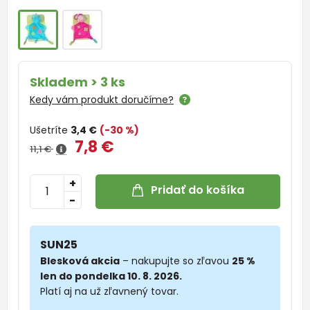
Skladem > 3 ks
Kedy vám produkt doručíme?
Ušetríte
3,4 €
(-30 %)
7,8 €
11,1 €
+
Pridať do košíka
-
SUN25
Blesková akcia
– nakupujte so zľavou
25 %
len do pondelka 10. 8. 2026.
Platí aj na už zľavnený tovar.