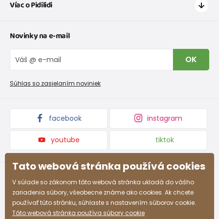
Víac o Pidilidi
164
13-14 rokov
159 - 164
Doprava a platba
Tabuľka veľkostí oblečenia
Kontakt
Novinky na e-mail
Tabuľka veľkostí obuvi
O nás
Vrátenie tovaru a reklamacie
Blog
OK
Reklamačný poriadok
Veľkoobchod PiDiLiDi
Nevyzdvihnutá objednávka na dobierku
Kolekcie tovaru
Súhlas so zasielaním noviniek
Podmienky propagácie a zľavové kódy
facebook
instagram
youtube
tiktok
Tato webová stránka používá cookies
V súlade so zákonom táto webová stránka ukladá do vášho
zariadenia súbory, všeobecne známe ako cookies. Ak chcete
používať túto stránku, súhlaste s nastavením súborov cookie.
Táto webová stránka používa súbory cookie