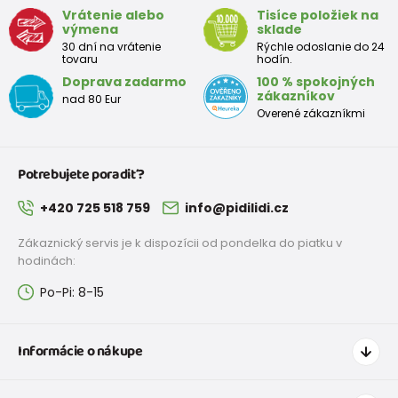
98
2-3 rokov
93 - 98
Vrátenie alebo
Tisíce položiek na
výmena
sklade
104
3-4 rokov
99 - 104
30 dní na vrátenie
Rýchle odoslanie do 24
tovaru
hodín.
110
4-5 rokov
105 - 111
Doprava zadarmo
100 % spokojných
zákazníkov
nad 80 Eur
116
5-6 rokov
112 - 116
Overené zákazníkmi
122
6-7 rokov
117 - 122
Potrebujete poradiť?
128
7-8 rokov
123 - 128
+420 725 518 759
info@pidilidi.cz
134
8-9 rokov
129 - 134
Zákaznický servis je k dispozícii od pondelka do piatku v
140
9-10 rokov
135 - 140
hodinách:
Po-Pi: 8-15
146
10-11 rokov
141 - 146
152
11-12 rokov
147 - 152
Informácie o nákupe
158
12-13 rokov
153 - 158
Ako nakupovať