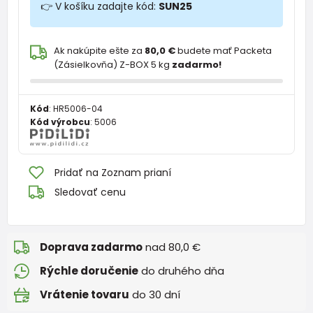
👉 V košíku zadajte kód:
SUN25
Ak nakúpite ešte za
80,0 €
budete mať Packeta
(Zásielkovňa) Z-BOX 5 kg
zadarmo!
Kód
:
HR5006-04
Kód výrobcu
:
5006
Pridať na Zoznam prianí
Sledovať cenu
Doprava zadarmo
nad 80,0 €
Rýchle doručenie
do druhého dňa
Vrátenie tovaru
do 30 dní