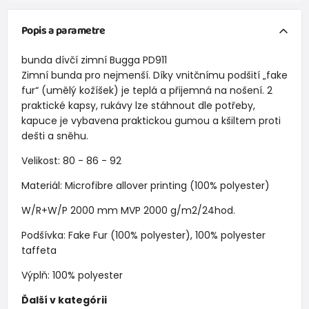
Popis a parametre
bunda dívčí zimní Bugga PD911
Zimní bunda pro nejmenší. Díky vnitčnímu podšití „fake
fur“ (umělý kožíšek) je teplá a přijemná na nošení. 2
praktické kapsy, rukávy lze stáhnout dle potřeby,
kapuce je vybavena praktickou gumou a kšiltem proti
dešti a sněhu.
Velikost: 80 - 86 - 92
Materiál: Microfibre allover printing (100% polyester)
W/R+W/P 2000 mm MVP 2000 g/m2/24hod.
Podšívka: Fake Fur (100% polyester), 100% polyester
taffeta
Výplň: 100% polyester
Ďalší v kategórii