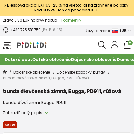
⚡ Blesková akcia: EXTRA −25 % na všetko, aj na zľavnené položky ·
kód SUN25 · len do pondelka 10. 8.
Výmena a vrátenie tovaru -
Zobraziť
Zľava 3,80 EUR na prvý nákup -
Podmienky
+420 725 518 759
(Po-Pi: 8-15)
EUR
Jazyk a mena
0
MENU
Detská obuv
Detské oblečenie
Dojčenské oblečenie
Dámske
Dojčenské oblečenie
Dojčenské kabátiky, bundy
bunda dievčenská zimná, Bugga, PD911, růžová
bunda dievčenská zimná, Bugga, PD911, růžová
bunda dívčí zimní Bugga PD911
Zobraziť celý popis
SUN25