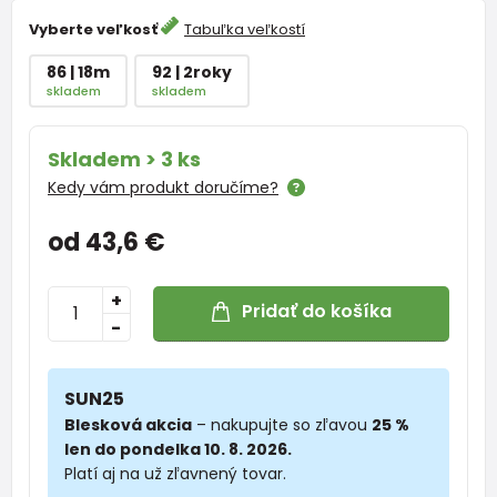
Vyberte veľkosť
Tabuľka veľkostí
86 | 18m
92 | 2roky
skladem
skladem
Skladem > 3 ks
Kedy vám produkt doručíme?
od 43,6 €
+
Pridať do košíka
-
SUN25
Blesková akcia
– nakupujte so zľavou
25 %
len do pondelka 10. 8. 2026.
Platí aj na už zľavnený tovar.