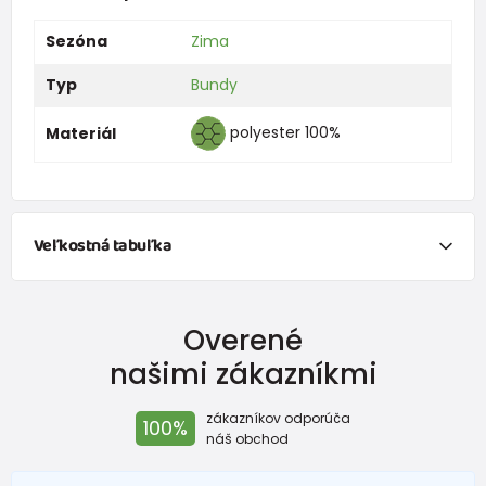
Sezóna
Zima
Typ
Bundy
polyester 100%
Materiál
Veľkostná tabuľka
Veľkosť
Vek
Výška (cm)
Overené
50
0-1 mesiace
do 50
našimi zákazníkmi
56
1-2 mesiace
51 - 56
zákazníkov odporúča
100%
62
2-3 mesiace
57 - 62
náš obchod
68
4-6 mesiace
63 - 68