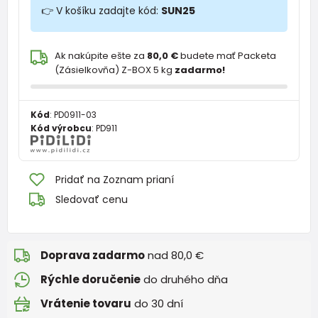
👉 V košíku zadajte kód:
SUN25
Ak nakúpite ešte za
80,0 €
budete mať Packeta
(Zásielkovňa) Z-BOX 5 kg
zadarmo!
Kód
:
PD0911-03
Kód výrobcu
:
PD911
Pridať na Zoznam prianí
Sledovať cenu
Doprava zadarmo
nad 80,0 €
Rýchle doručenie
do druhého dňa
Vrátenie tovaru
do 30 dní