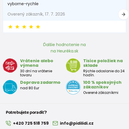
vyborne-rychle
74
6-9 mesiace
69 - 74
Overený zákazník, 17. 7. 2026
80
9-12 mesiace
75 - 80
86
12-18 mesiace
81 - 86
Ďalšie hodnotenie na
92
18-24 mesiace
87 - 92
na Heuréka.sk
98
2-3 rokov
93 - 98
Vrátenie alebo
Tisíce položiek na
výmena
sklade
104
3-4 rokov
99 - 104
30 dní na vrátenie
Rýchle odoslanie do 24
tovaru
hodín.
110
4-5 rokov
105 - 111
Doprava zadarmo
100 % spokojných
zákazníkov
nad 80 Eur
116
5-6 rokov
112 - 116
Overené zákazníkmi
122
6-7 rokov
117 - 122
Potrebujete poradiť?
128
7-8 rokov
123 - 128
+420 725 518 759
info@pidilidi.cz
134
8-9 rokov
129 - 134