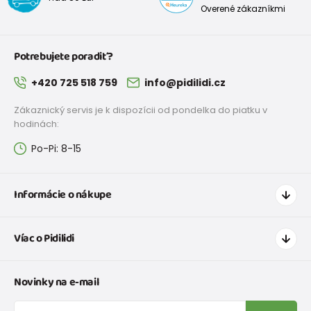
Overené zákazníkmi
Potrebujete poradiť?
+420 725 518 759
info@pidilidi.cz
Zákaznický servis je k dispozícii od pondelka do piatku v
hodinách:
Po-Pi: 8-15
Informácie o nákupe
Ako nakupovať
Víac o Pidilidi
Doprava a platba
Tabuľka veľkostí oblečenia
Kontakt
Novinky na e-mail
Tabuľka veľkostí obuvi
O nás
Vrátenie tovaru a reklamacie
Blog