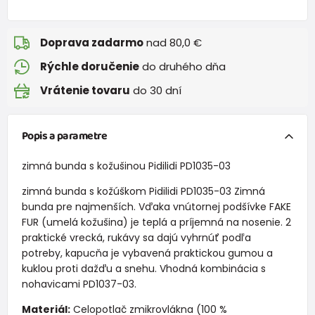
Doprava zadarmo
nad 80,0 €
Rýchle doručenie
do druhého dňa
Vrátenie tovaru
do 30 dní
Popis a parametre
zimná bunda s kožušinou Pidilidi PD1035-03
zimná bunda s kožúškom Pidilidi PD1035-03 Zimná
bunda pre najmenších. Vďaka vnútornej podšívke FAKE
FUR (umelá kožušina) je teplá a príjemná na nosenie. 2
praktické vrecká, rukávy sa dajú vyhrnúť podľa
potreby, kapucňa je vybavená praktickou gumou a
kuklou proti dažďu a snehu. Vhodná kombinácia s
nohavicami PD1037-03.
Materiál:
Celopotlač zmikrovlákna (100 %