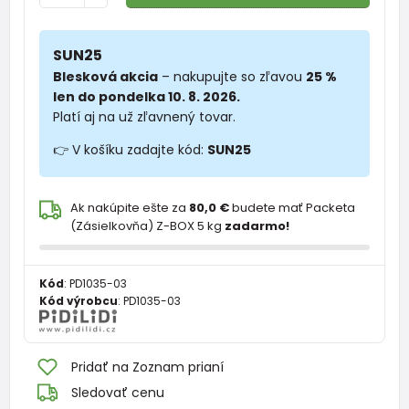
SUN25
Blesková akcia
– nakupujte so zľavou
25 %
len do pondelka 10. 8. 2026.
Platí aj na už zľavnený tovar.
👉 V košíku zadajte kód:
SUN25
Ak nakúpite ešte za
80,0 €
budete mať Packeta
(Zásielkovňa) Z-BOX 5 kg
zadarmo!
Kód
:
PD1035-03
Kód výrobcu
:
PD1035-03
Pridať na Zoznam prianí
Sledovať cenu