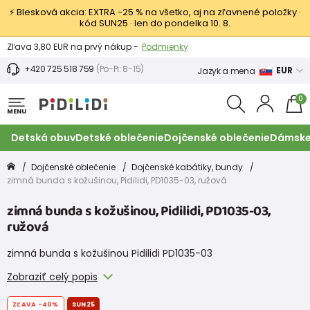
⚡ Blesková akcia: EXTRA −25 % na všetko, aj na zľavnené položky ·
kód SUN25 · len do pondelka 10. 8.
Výmena a vrátenie tovaru -
Zobraziť
Zľava 3,80 EUR na prvý nákup -
Podmienky
+420 725 518 759
(Po-Pi: 8-15)
EUR
Jazyk a mena
0
MENU
Detská obuv
Detské oblečenie
Dojčenské oblečenie
Dámske
Dojčenské oblečenie
Dojčenské kabátiky, bundy
zimná bunda s kožušinou, Pidilidi, PD1035-03, ružová
zimná bunda s kožušinou, Pidilidi, PD1035-03,
ružová
zimná bunda s kožušinou Pidilidi PD1035-03
Zobraziť celý popis
ZĽAVA
-40%
SUN25