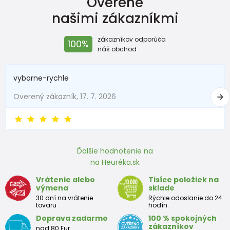
Overené
Šírka v
37
38,5
40
41
našimi zákazníkmi
cm
Dĺžka v
zákazníkov odporúča
100%
38
40
42,5
44,5
cm
náš obchod
Dĺžka
vyborne-rychle
rukávov
29
31
32,5
36,5
v cm
Overený zákazník, 17. 7. 2026
Ďalšie hodnotenie na
na Heuréka.sk
Vrátenie alebo
Tisíce položiek na
výmena
sklade
30 dní na vrátenie
Rýchle odoslanie do 24
tovaru
hodín.
Doprava zadarmo
100 % spokojných
zákazníkov
nad 80 Eur