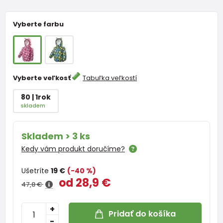
Vyberte farbu
Vyberte veľkosť
Tabuľka veľkostí
80 | 1rok
skladem
Skladem > 3 ks
Kedy vám produkt doručíme?
Ušetríte
19 €
(-40 %)
od 28,9 €
47,8 €
+
Pridať do košíka
-