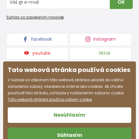
OK
Reklamačný poriadok
Veľkoobchod PiDiLiDi
Nevyzdvihnutá objednávka na dobierku
Kolekcie tovaru
Súhlas so zasielaním noviniek
Podmienky propagácie a zľavové kódy
facebook
instagram
youtube
tiktok
Tato webová stránka používá cookies
V súlade so zákonom táto webová stránka ukladá do vášho
zariadenia súbory, všeobecne známe ako cookies. Ak chcete
používať túto stránku, súhlaste s nastavením súborov cookie.
Táto webová stránka používa súbory cookie
Nesúhlasím
Súhlasím