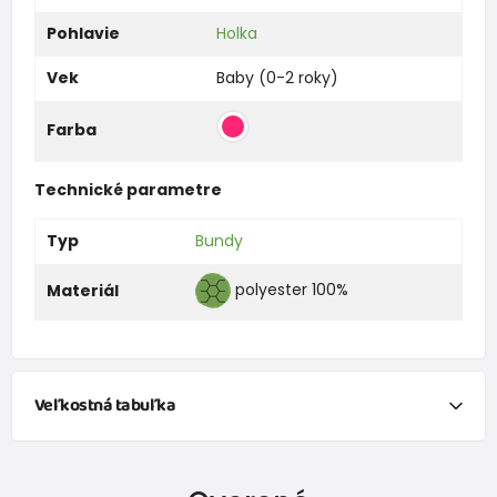
Pohlavie
Holka
Vek
Baby (0-2 roky)
Farba
Technické parametre
Typ
Bundy
polyester 100%
Materiál
Veľkostná tabuľka
Veľkosť
80
86
92
98