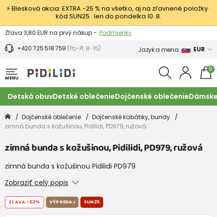
⚡ Blesková akcia: EXTRA −25 % na všetko, aj na zľavnené položky ·
kód SUN25 · len do pondelka 10. 8.
Výmena a vrátenie tovaru -
Zobraziť
Zľava 3,80 EUR na prvý nákup -
Podmienky
+420 725 518 759
(Po-Pi: 8-15)
EUR
Jazyk a mena
0
MENU
Detská obuv
Detské oblečenie
Dojčenské oblečenie
Dámske
Dojčenské oblečenie
Dojčenské kabátiky, bundy
zimná bunda s kožušinou, Pidilidi, PD979, ružová
zimná bunda s kožušinou, Pidilidi, PD979, ružová
zimná bunda s kožušinou Pidilidi PD979
Zobraziť celý popis
ZĽAVA
-52%
VÝPREDAJ
SUN25