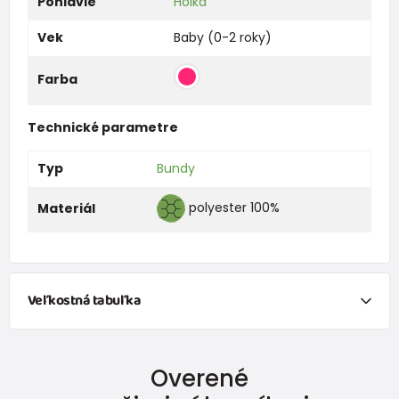
Pohlavie
Holka
Vek
Baby (0-2 roky)
Farba
Technické parametre
Typ
Bundy
polyester 100%
Materiál
Veľkostná tabuľka
Overené
80
86
92