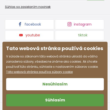
Nevyzdvihnutá objednávka na dobierku
Kolekcie tovaru
Súhlas so zasielaním noviniek
Podmienky propagácie a zľavové kódy
facebook
instagram
youtube
tiktok
Tato webová stránka používá cookies
V súlade so zákonom táto webová stránka ukladá do vášho
zariadenia súbory, všeobecne známe ako cookies. Ak chcete
používať túto stránku, súhlaste s nastavením súborov cookie.
Táto webová stránka používa súbory cookie
Nesúhlasím
Súhlasím
Obchodné podmienky
Ochrana osobných údajov