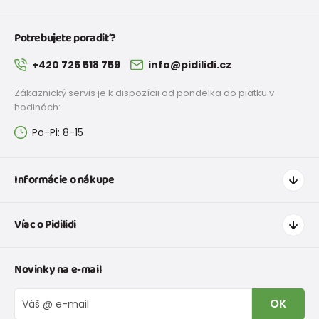
Potrebujete poradiť?
+420 725 518 759
info@pidilidi.cz
Zákaznický servis je k dispozícii od pondelka do piatku v
hodinách:
Po-Pi: 8-15
Informácie o nákupe
Ako nakupovať
Víac o Pidilidi
Doprava a platba
Tabuľka veľkostí oblečenia
Kontakt
Novinky na e-mail
Tabuľka veľkostí obuvi
O nás
Vrátenie tovaru a reklamacie
Blog
OK
Reklamačný poriadok
Veľkoobchod PiDiLiDi