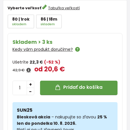
Vyberte veľkosť
Tabuľka veľkostí
80 | 1rok
86 | 18m
skladem
skladem
Skladem > 3 ks
Kedy vám produkt doručíme?
Ušetríte
22,3 €
(-52 %)
od 20,6 €
42,9 €
+
Pridať do košíka
-
SUN25
Blesková akcia
– nakupujte so zľavou
25 %
len do pondelka 10. 8. 2026.
Platí aj na už zľavnený tovar.