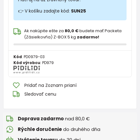
👉 V košíku zadajte kód:
SUN25
Ak nakúpite ešte za
80,0 €
budete mať Packeta
(Zásielkovňa) Z-BOX 5 kg
zadarmo!
Kód
:
PD0979-03
Kód výrobcu
:
PD979
Pridať na Zoznam prianí
Sledovať cenu
Doprava zadarmo
nad 80,0 €
Rýchle doručenie
do druhého dňa
Vrátenie tovaru
do 30 dní