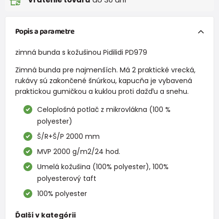
Popis a parametre
zimná bunda s kožušinou Pidilidi PD979
Zimná bunda pre najmenších. Má 2 praktické vrecká,
rukávy sú zakončené šnúrkou, kapucňa je vybavená
praktickou gumičkou a kuklou proti dažďu a snehu.
Celoplošná potlač z mikrovlákna (100 %
polyester)
Š/R+Š/P 2000 mm
MVP 2000 g/m2/24 hod.
Umelá kožušina (100% polyester), 100%
polyesterový taft
100% polyester
Ďalší v kategórii