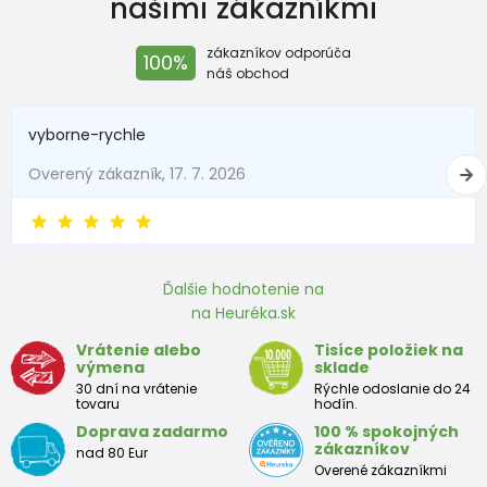
našimi zákazníkmi
šírka
37
38,5
40
zákazníkov odporúča
100%
Dĺžka
38
40
42,5
náš obchod
rukáv
29
31
32,5
vyborne-rychle
Overený zákazník, 17. 7. 2026
Ďalšie hodnotenie na
na Heuréka.sk
Vrátenie alebo
Tisíce položiek na
výmena
sklade
30 dní na vrátenie
Rýchle odoslanie do 24
tovaru
hodín.
Doprava zadarmo
100 % spokojných
zákazníkov
nad 80 Eur
Overené zákazníkmi