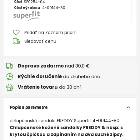
Kód
:
SF0254-04
Kód výrobcu
:
4-00144-80
Pridať na Zoznam prianí
Sledovať cenu
Doprava zadarmo
nad 80,0 €
Rýchle doručenie
do druhého dňa
Vrátenie tovaru
do 30 dní
Popis a parametre
chlapčenské sandále FREDDY Superfit 4-00144-80
Chlapčenské kožené sandálky FREDDY & nbsp; s
krytou špičkou a zapínaním na dva suché zipsy.