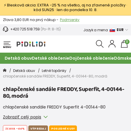
⚡ Blesková akcia: EXTRA −25 % na všetko, aj na zľavnené položky ·
kód SUN25 · len do pondelka 10. 8.
Výmena a vrátenie tovaru -
Zobraziť
Zľava 3,80 EUR na prvý nákup -
Podmienky
+420 725 518 759
(Po-Pi: 8-15)
EUR
Jazyk a mena
0
MENU
Detská obuv
Detské oblečenie
Dojčenské oblečenie
Dámske
Detská obuv
Letné topánky
chlapčenské sandále FREDDY, Superfit, 4-00144-80, modrá
chlapčenské sandále FREDDY, Superfit, 4-00144-
80, modrá
chlapčenské sandále FREDDY Superfit 4-00144-80
Zobraziť celý popis
ZĽAVA
-44%
VÝPREDAJ
POSLEDNÉ KUSY