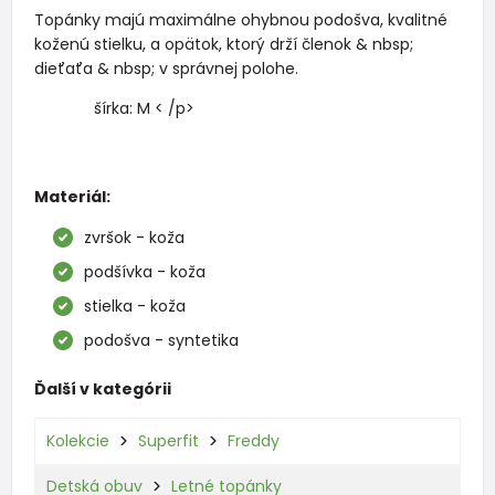
Topánky majú maximálne ohybnou podošva, kvalitné
koženú stielku, a opätok, ktorý drží členok & nbsp;
dieťaťa & nbsp; v správnej polohe.
šírka: M < /p>
Materiál:
zvršok - koža
podšívka - koža
stielka - koža
podošva - syntetika
Ďalší v kategórii
Kolekcie
Superfit
Freddy
Detská obuv
Letné topánky