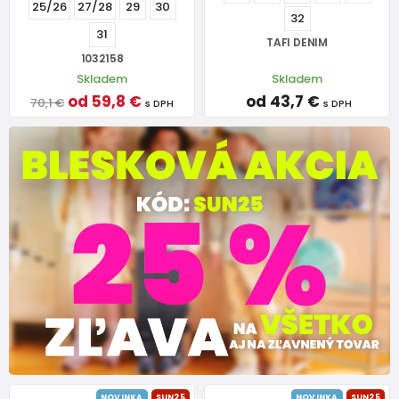
25/26
27/28
29
30
32
31
TAFI DENIM
1032158
Skladem
Skladem
od 59,8 €
od 43,7 €
70,1 €
s DPH
s DPH
NOVINKA
SUN25
NOVINKA
SUN25