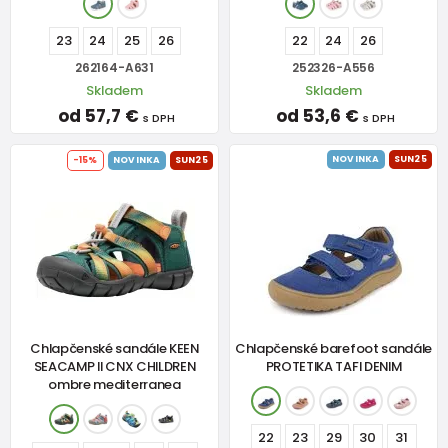
23
24
25
26
22
24
26
262164-A631
252326-A556
Skladem
Skladem
od 57,7 €
od 53,6 €
s DPH
s DPH
NOVINKA
SUN25
-15%
NOVINKA
SUN25
Chlapčenské sandále KEEN
Chlapčenské barefoot sandále
SEACAMP II CNX CHILDREN
PROTETIKA TAFI DENIM
ombre mediterranea
22
23
29
30
31