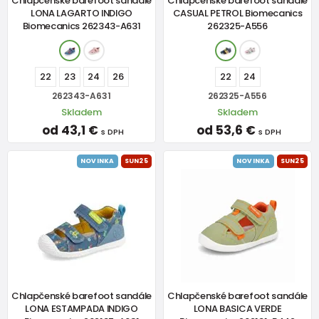
Chlapčenské barefoot sandále
Chlapčenské barefoot sandále
LONA LAGARTO INDIGO
CASUAL PETROL Biomecanics
Biomecanics 262343-A631
262325-A556
22
23
24
26
22
24
262343-A631
262325-A556
Skladem
Skladem
od 43,1 €
od 53,6 €
s DPH
s DPH
NOVINKA
SUN25
NOVINKA
SUN25
Chlapčenské barefoot sandále
Chlapčenské barefoot sandále
LONA ESTAMPADA INDIGO
LONA BASICA VERDE