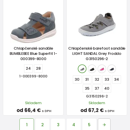
Chlapčenské sandále
Chlapčenské barefoot sandále
BUMBLEBEE Blue Superfit 1-
LIGHT SANDAL Grey Froddo
000399-8000
G3150296-2
24
28
1-000399-8000
30
31
32
33
34
35
37
40
G3150296-2
Skladem
Skladem
od 66,4 €
od 67,2 €
s DPH
s DPH
1
2
3
4
5