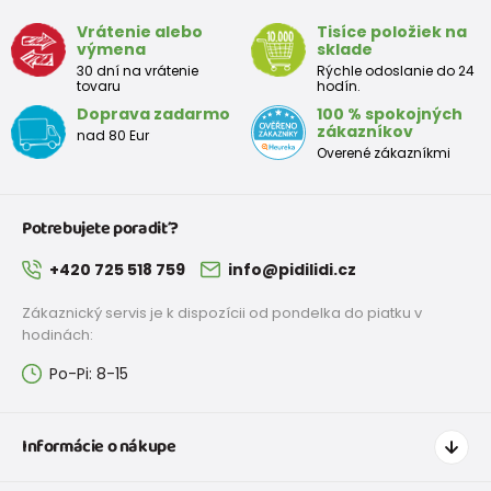
Vrátenie alebo
Tisíce položiek na
výmena
sklade
30 dní na vrátenie
Rýchle odoslanie do 24
tovaru
hodín.
Doprava zadarmo
100 % spokojných
zákazníkov
nad 80 Eur
Overené zákazníkmi
Potrebujete poradiť?
+420 725 518 759
info@pidilidi.cz
Zákaznický servis je k dispozícii od pondelka do piatku v
hodinách:
Po-Pi: 8-15
Informácie o nákupe
Ako nakupovať