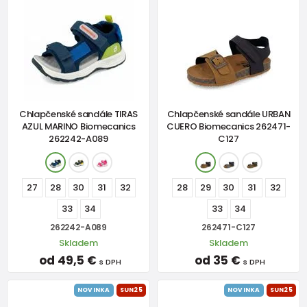
Chlapčenské sandále TIRAS
Chlapčenské sandále URBAN
AZUL MARINO Biomecanics
CUERO Biomecanics 262471-
262242-A089
C127
27
28
30
31
32
28
29
30
31
32
33
34
33
34
262242-A089
262471-C127
Skladem
Skladem
od 49,5 €
od 35 €
s DPH
s DPH
NOVINKA
SUN25
NOVINKA
SUN25