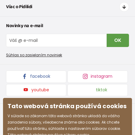
Víac o Pidilidi
Doprava a platba
Tabuľka veľkostí oblečenia
Kontakt
Novinky na e-mail
Tabuľka veľkostí obuvi
O nás
Vrátenie tovaru a reklamacie
Blog
OK
Reklamačný poriadok
Veľkoobchod PiDiLiDi
Nevyzdvihnutá objednávka na dobierku
Kolekcie tovaru
Súhlas so zasielaním noviniek
Podmienky propagácie a zľavové kódy
facebook
instagram
youtube
tiktok
Tato webová stránka používá cookies
V súlade so zákonom táto webová stránka ukladá do vášho
zariadenia súbory, všeobecne známe ako cookies. Ak chcete
používať túto stránku, súhlaste s nastavením súborov cookie.
Táto webová stránka používa súbory cookie