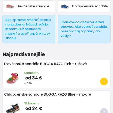
naboso
a samozrejme značky ako
Superfit
,
Keen
,
Protetika
,
Dievčenské sandále
Chlapčenské sandále
Crave
,
Pegres
a naša
Bugga
- obuv za rozumnú cenu.
Ako správne zmerať detskú
Sprievodca detskou letnou
nohu doma: Návod, vďaka
obuvou: Ako vybrať sandále,
ktorému už nebudete
barefoot aj topánky do
musieť vracať topánky z e-
vody?
shopu
Najpredávanejšie
Dievčenské sandále BUGGA RAZO Pink - ružové
Skladem
od 34 €
s DPH
Chlapčenské sandále BUGGA RAZO Blue - modré
Skladem
od 34 €