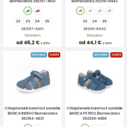
Biomecanics 262197-A631
Biomecanics 262191-B442
22
23
24
25
22
24
26
262197-A631
262191-B442
Skladem
Skladem
od 46,2 €
od 44,1 €
s DPH
s DPH
NOVINKA
SUN25
NOVINKA
SUN25
Chlapčenské barefoot sandále
Chlapčenské barefoot sandále
BASICA INDIGO Biomecanics
BASICA PETROL Biomecanics
262164-A631
252326-A556