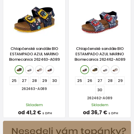
Chlapčenské sandále BIO
Chlapčenské sandále BIO
ESTAMPADO AZUL MARINO
ESTAMPADO AZUL MARINO
Biomecanics 262463-A089
Biomecanics 262462-A089
25
27
28
29
30
25
26
27
28
29
262463-A089
30
262462-A089
Skladem
Skladem
od 41,2 €
od 36,7 €
s DPH
s DPH