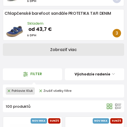
s DPH
Chlapčenské barefoot sandále PROTETIKA TAFI DENIM
Skladem
od 43,7 €
s DPH
Zobraziť viac
FILTER
Východzie radenie
Pohlavie: Kluk
Zrušiť všetky filtre
100 produktů
NOVINKA
SUN25
NOVINKA
SUN25