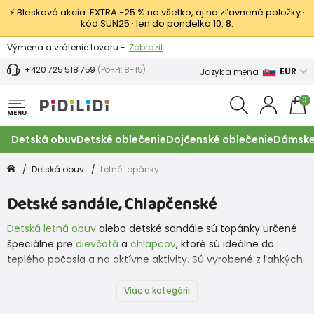
⚡ Blesková akcia: EXTRA −25 % na všetko, aj na zľavnené položky ·
kód SUN25 · len do pondelka 10. 8.
Výmena a vrátenie tovaru -
Zobraziť
Zľava 3,80 EUR na prvý nákup -
Podmienky
+420 725 518 759
(Po-Pi: 8-15)
EUR
Jazyk a mena
0
MENU
Detská obuv
Detské oblečenie
Dojčenské oblečenie
Dámske
Detská obuv
Letné topánky
Detské sandále, Chlapčenské
Detská letná obuv
alebo detské sandále sú topánky určené
špeciálne pre
dievčatá
a
chlapcov
, ktoré sú ideálne do
teplého počasia a na aktívne aktivity. Sú vyrobené z ľahkých
materiálov, ako je
koža
alebo prípadne kombinácia syntetiky
a látky, a majú otvorený dizajn, ktorý umožňuje nohám
Viac o kategórii
dýchať a ľahko vniknúť vzduchu. Obľúbená je aj
obuv