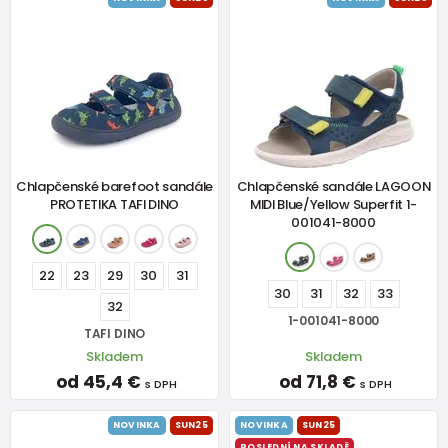
Chlapčenské barefoot sandále
Chlapčenské sandále LAGOON
PROTETIKA TAFI DINO
MIDI Blue/Yellow Superfit 1-
001041-8000
22
23
29
30
31
30
31
32
33
32
1-001041-8000
TAFI DINO
Skladem
Skladem
od 45,4 €
od 71,8 €
s DPH
s DPH
NOVINKA
SUN25
NOVINKA
SUN25
POSLEDNÍ NA SKLADĚ