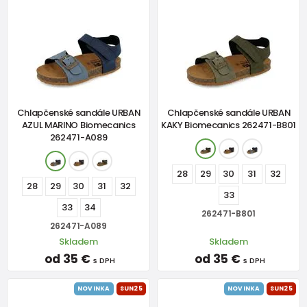
Chlapčenské sandále URBAN
Chlapčenské sandále URBAN
AZUL MARINO Biomecanics
KAKY Biomecanics 262471-B801
262471-A089
28
29
30
31
32
28
29
30
31
32
33
33
34
262471-B801
262471-A089
Skladem
Skladem
od 35 €
od 35 €
s DPH
s DPH
NOVINKA
SUN25
NOVINKA
SUN25