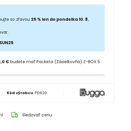
ujte so zľavou
25 % len do pondelka 10. 8.
ovar.
SUN25
,0 €
budete mať Packeta (Zásielkovňa) Z-BOX 5
Kód výrobcu
:
PD620
ní
Sledovať cenu