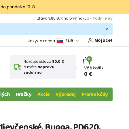
 do pondelka 10. 8.
Výmena a vrátenie tovaru -
Zobraziť
Zľava 3,80 EUR na prvý nákup -
Podmienky
Môj účet
Jazyk a mena
EUR
0
Nakúpte ešte za
80,0 €
a máte
dopravu
Váš košík
zadarmo
0 €
lých
Hračky
Akcie
Výpredaj
Promo kódy
dievčenské, Bugga, PD620,