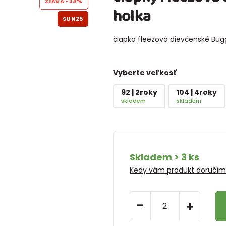
ZĽAVA
-34%
holka
SUN25
čiapka fleezová dievčenské Bu
Vyberte veľkosť
92 | 2roky
104 | 4roky
skladem
skladem
Skladem > 3 ks
Kedy vám produkt doručí
-
+