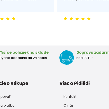
Tisíce položiek na sklade
Doprava zadar
Rýchle odoslanie do 24 hodín.
nad 80 Eur
cie o nákupe
Víac o Pidilidi
upovať
Kontakt
a platba
O nás