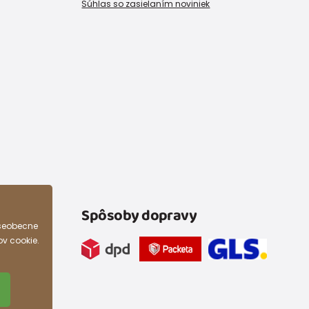
Súhlas so zasielaním noviniek
Spôsoby dopravy
všeobecne
ov cookie.