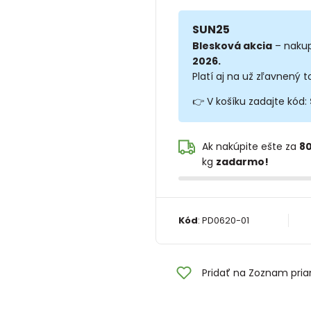
SUN25
Blesková akcia
– nakup
2026.
Platí aj na už zľavnený t
👉 V košíku zadajte kód:
Ak nakúpite ešte za
80
kg
zadarmo!
Kód
:
PD0620-01
Pridať na Zoznam pria