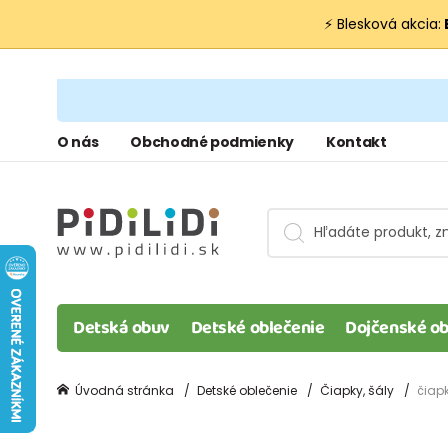
⚡ Blesková akcia:
O nás
Obchodné podmienky
Kontakt
Detská obuv
Detské oblečenie
Dojčenské ob
Úvodná stránka
Detské oblečenie
Čiapky, šály
čiap