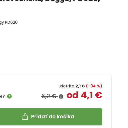
ggy PD620
Ušetríte
2,1 €
(-34 %)
od 4,1 €
6,2 €
me?
Pridať do košíka