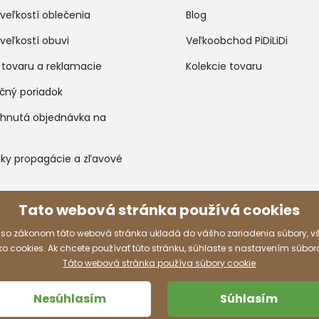
veľkostí oblečenia
Blog
veľkostí obuvi
Veľkoobchod PiDiLiDi
 tovaru a reklamacie
Kolekcie tovaru
čný poriadok
ihnutá objednávka na
ky propagácie a zľavové
Tato webová stránka používá cookies
Spôsoby platby
 so zákonom táto webová stránka ukladá do vášho zariadenia súbory, 
 cookies. Ak chcete používať túto stránku, súhlaste s nastavením súbor
Táto webová stránka používa súbory cookie
Nesúhlasím
Súhlasím