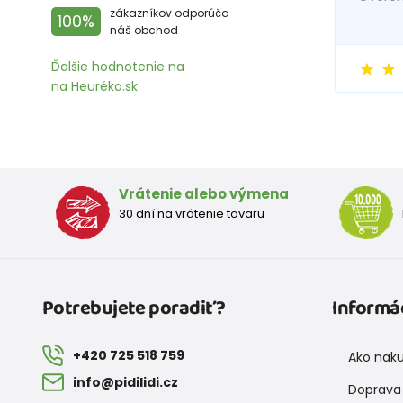
zákazníkov odporúča
100%
náš obchod
Ďalšie hodnotenie na
na Heuréka.sk
Vrátenie alebo výmena
30 dní na vrátenie tovaru
Potrebujete poradiť?
Informá
+420 725 518 759
Ako nak
info@pidilidi.cz
Doprava 