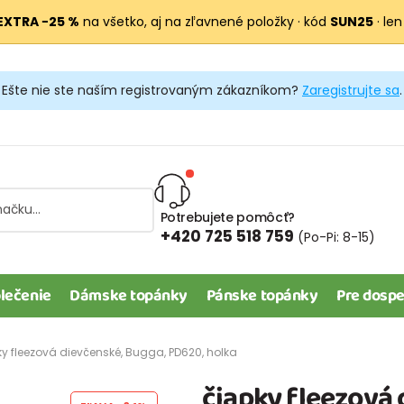
EXTRA −25 %
na všetko, aj na zľavnené položky · kód
SUN25
· len
Ešte nie ste naším registrovaným zákazníkom?
Zaregistrujte sa
.
Potrebujete pomôcť?
+420 725 518 759
(Po-Pi: 8-15)
lečenie
Dámske topánky
Pánske topánky
Pre dospe
ky fleezová dievčenské, Bugga, PD620, holka
čiapky fleezová 