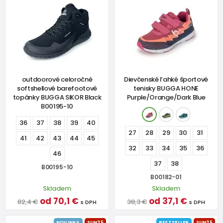
outdoorové celoročné
Dievčenské ľahké športové
softshellové barefootové
tenisky BUGGA HONE
topánky BUGGA SIKOR Black
Purple/Orange/Dark Blue
B00195-10
36
37
38
39
40
27
28
29
30
31
41
42
43
44
45
32
33
34
35
36
46
37
38
B00195-10
B00182-01
Skladem
Skladem
od 70,1 €
od 37,1 €
82,4 €
38,3 €
s DPH
s DPH
NOVINKA
SUN25
BESTSELLER
SUN25