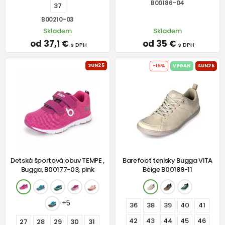
B00186-04
37
B00210-03
Skladem
Skladem
od 37,1 €
od 35 €
s DPH
s DPH
SUN25
-15%
VEGAN
SUN25
Detská športová obuv TEMPE ,
Barefoot tenisky Bugga VITA
Bugga, B00177-03, pink
Beige B00189-11
+5
36
38
39
40
41
42
43
44
45
46
27
28
29
30
31