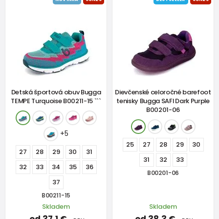
Detská športová obuv Bugga
Dievčenské celoročné barefoot
TEMPE Turquoise B00211-15 ```
tenisky Bugga SAFI Dark Purple
B00201-06
+5
25
27
28
29
30
27
28
29
30
31
31
32
33
32
33
34
35
36
B00201-06
37
B00211-15
Skladem
Skladem