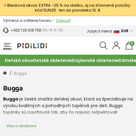
⚡ Blesková akcia: EXTRA −25 % na všetko, aj na zľavnené položky ·
kód SUN25 · len do pondelka 10. 8.
Výmena a vrátenie tovaru -
Zobraziť
Zľava 3,80 EUR na prvý nákup -
Podmienky
+420 725 518 759
(Po-Pi: 8-15)
EUR
Jazyk a mena
0
MENU
Detská obuv
Detské oblečenie
Dojčenské oblečenie
Dámske
Bugga
Bugga
Bugga
je česká značka detskej obuvi, ktorá sa špecializuje na
výrobu kvalitných a pohodlných topánok pre deti. Bugga
topánky sú navrhnuté tak, aby čo najviac rešpektovali
potreby a komfort detskej nohy, a zároveň ponúkali moderný
a štýlový dizajn.
Viac o výrobcovi