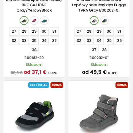
BUGGA HONE
topánky na suchý zips Bugga
Gray/Yellow/Black
TARA Gray B00202-01
27
28
29
30
31
27
28
29
30
31
32
33
35
36
37
32
33
34
35
36
38
37
38
B00182-20
B00202-01
Skladem
Skladem
od 37,1 €
od 49,5 €
38,3 €
s DPH
s DPH
BESTSELLER
SUN25
SUN25