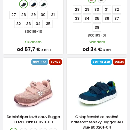
28
29
30
31
32
27
28
29
30
31
33
34
35
36
37
32
33
34
35
38
B00191-10
B00183-01
Skladem
Skladem
od 57,7 €
od 34 €
s DPH
s DPH
NOVINKA
SUN25
BESTSELLER
SUN25
Detská športová obuv Bugga
Chlapčenské celoročné
TEMPE Pink B00211-03
barefoot tenisky Bugga SAFI
Blue B00201-04