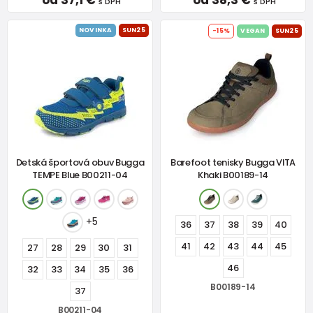
od 37,1 €
od 38,3 €
s DPH
s DPH
NOVINKA
SUN25
-15%
VEGAN
SUN25
Detská športová obuv Bugga
Barefoot tenisky Bugga VITA
TEMPE Blue B00211-04
Khaki B00189-14
+5
36
37
38
39
40
41
42
43
44
45
27
28
29
30
31
46
32
33
34
35
36
B00189-14
37
B00211-04