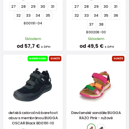
27
28
29
30
31
27
28
29
30
31
32
33
34
35
32
33
34
35
36
B00191-04
37
38
B00206-03
Skladem
Skladem
od 57,7 €
od 49,5 €
s DPH
s DPH
MEMBRÁNA
SUN25
SUN25
detská celoročná barefoot
Dievčenské sandále BUGGA
obuv s membránou BUGGA
RAZO Pink - ružové
OSCAR Black B00191-10