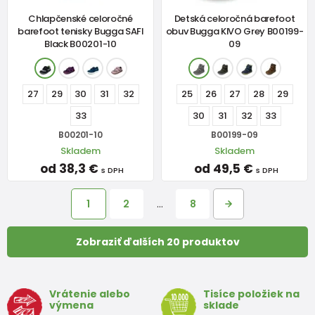
Chlapčenské celoročné
Detská celoročná barefoot
barefoot tenisky Bugga SAFI
obuv Bugga KIVO Grey B00199-
Black B00201-10
09
27
29
30
31
32
25
26
27
28
29
33
30
31
32
33
B00201-10
B00199-09
Skladem
Skladem
od 38,3 €
od 49,5 €
s DPH
s DPH
1
2
…
8
Zobraziť ďalších 20 produktov
Vrátenie alebo
Tisíce položiek na
výmena
sklade