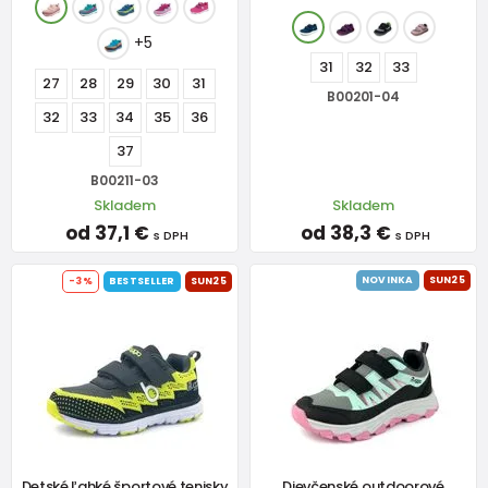
+5
31
32
33
27
28
29
30
31
B00201-04
32
33
34
35
36
37
B00211-03
Skladem
Skladem
od 37,1 €
od 38,3 €
s DPH
s DPH
NOVINKA
SUN25
-3%
BESTSELLER
SUN25
Detské ľahké športové tenisky
Dievčenské outdoorové