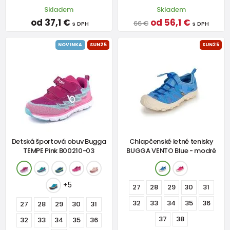
Skladem
Skladem
od 37,1 €
od 56,1 €
66 €
s DPH
s DPH
NOVINKA
SUN25
SUN25
Detská športová obuv Bugga
Chlapčenské letné tenisky
TEMPE Pink B00210-03
BUGGA VENTO Blue - modré
+5
27
28
29
30
31
32
33
34
35
36
27
28
29
30
31
37
38
32
33
34
35
36