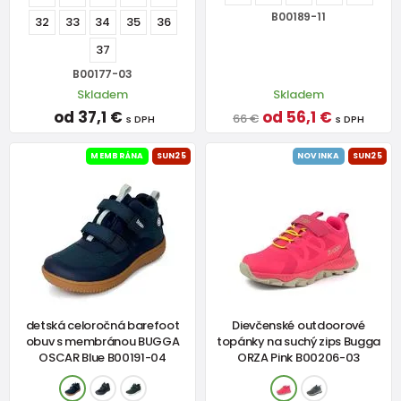
B00189-11
32
33
34
35
36
37
B00177-03
Skladem
Skladem
od 37,1 €
od 56,1 €
66 €
s DPH
s DPH
MEMBRÁNA
SUN25
NOVINKA
SUN25
detská celoročná barefoot
Dievčenské outdoorové
obuv s membránou BUGGA
topánky na suchý zips Bugga
OSCAR Blue B00191-04
ORZA Pink B00206-03