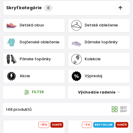
Skryť kategórie
8
Detská obuv
Detské oblečenie
Dojčenské oblečenie
Dámske topánky
Pánske topánky
Kolekcie
Akcie
Výpredaj
FILTER
Východzie radenie
148 produktů
-15%
SUN25
-3%
BESTSELLER
SUN25