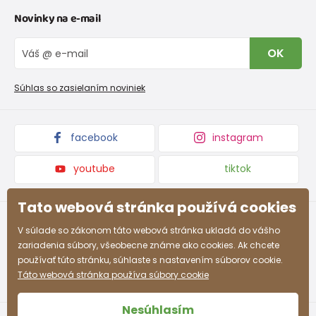
Kontakt
Novinky na e-mail
Tabuľka veľkostí obuvi
O nás
Vrátenie tovaru a reklamacie
Blog
OK
Reklamačný poriadok
Veľkoobchod PiDiLiDi
Nevyzdvihnutá objednávka na dobierku
Kolekcie tovaru
Súhlas so zasielaním noviniek
Podmienky propagácie a zľavové kódy
facebook
instagram
youtube
tiktok
Tato webová stránka používá cookies
V súlade so zákonom táto webová stránka ukladá do vášho
zariadenia súbory, všeobecne známe ako cookies. Ak chcete
používať túto stránku, súhlaste s nastavením súborov cookie.
Táto webová stránka používa súbory cookie
Nesúhlasím