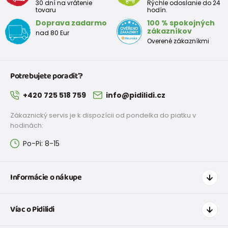
30 dní na vrátenie
Rýchle odoslanie do 24
tovaru
hodín.
Doprava zadarmo
100 % spokojných
zákazníkov
nad 80 Eur
Overené zákazníkmi
Potrebujete poradiť?
+420 725 518 759
info@pidilidi.cz
Zákaznický servis je k dispozícii od pondelka do piatku v
hodinách:
Po-Pi: 8-15
Informácie o nákupe
Ako nakupovať
Víac o Pidilidi
Doprava a platba
Tabuľka veľkostí oblečenia