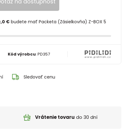
otaz na dostupnosť
,0 €
budete mať Packeta (Zásielkovňa) Z-BOX 5
Kód výrobcu
:
PD357
ní
Sledovať cenu
Vrátenie tovaru
do 30 dní