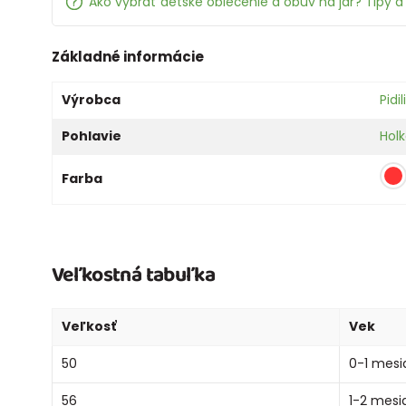
Ako vybrať detské oblečenie a obuv na jar? Tipy a 
Základné informácie
Výrobca
Pidil
Pohlavie
Hol
Farba
Veľkostná tabuľka
Veľkosť
Vek
50
0-1 mesi
56
1-2 mesi