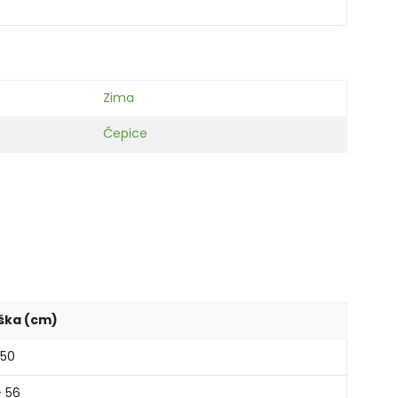
Zima
Čepice
ška (cm)
 50
- 56