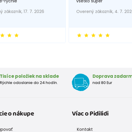
e-rychle
všetko super
 zákazník, 17. 7. 2026
Overený zákazník, 4. 7. 20
Tisíce položiek na sklade
Doprava zadar
Rýchle odoslanie do 24 hodín.
nad 80 Eur
cie o nákupe
Víac o Pidilidi
upovať
Kontakt