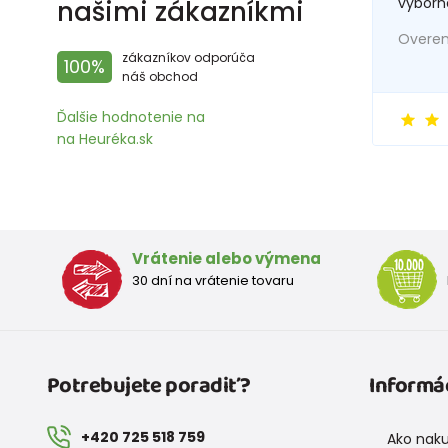
vyborn
našimi zákazníkmi
Overený
zákazníkov odporúča
100%
náš obchod
Ďalšie hodnotenie na
na Heuréka.sk
Vrátenie alebo výmena
30 dní na vrátenie tovaru
Potrebujete poradiť?
Informá
+420 725 518 759
Ako nak