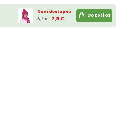
Není dostupné
Do košíka
2,9 €
6,2 €