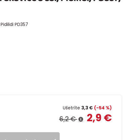
Pidilidi PD357
Ušetríte
3,3 €
(-54 %)
2,9 €
6,2 €