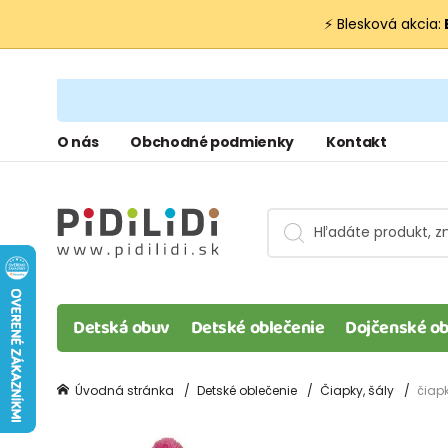
⚡ Blesková akcia:
O nás
Obchodné podmienky
Kontakt
Detská obuv
Detské oblečenie
Dojčenské ob
Úvodná stránka
Detské oblečenie
Čiapky, šály
čiapk