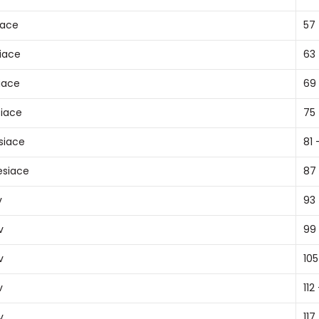
iace
57 
iace
63 
iace
69
iace
75 
siace
81 
esiace
87 
v
93 
v
99 
v
105 
v
112 
v
117