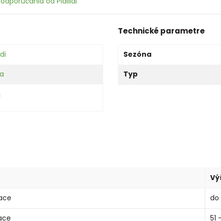
odporúčania od Pidilidi
Technické parametre
idi
Sezóna
ka
Typ
Vý
ace
do
ace
51 