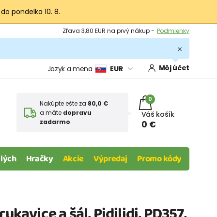
 do pondelka 10. 8.
Výmena a vrátenie tovaru -
Zobraziť
Zľava 3,80 EUR na prvý nákup -
Podmienky
Môj účet
Jazyk a mena
EUR
0
Nakúpte ešte za
80,0 €
a máte
dopravu
Váš košík
zadarmo
0 €
lých
Hračky
Akcie
Výpredaj
Promo kódy
ukavice a šál, Pidilidi, PD357,