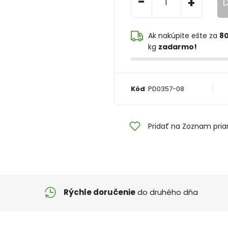
-
+
D
Ak nakúpite ešte za
80
kg
zadarmo!
Kód
:
PD0357-08
Pridať na Zoznam pria
Rýchle doručenie
do druhého dňa