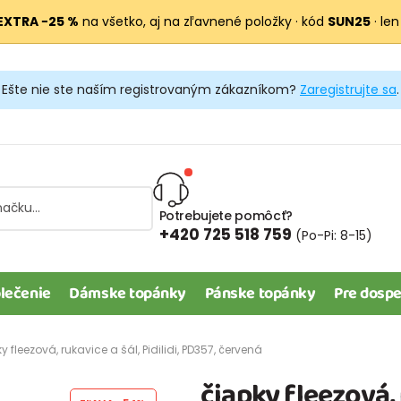
EXTRA −25 %
na všetko, aj na zľavnené položky · kód
SUN25
· len
Ešte nie ste naším registrovaným zákazníkom?
Zaregistrujte sa
.
Potrebujete pomôcť?
+420 725 518 759
(Po-Pi: 8-15)
lečenie
Dámske topánky
Pánske topánky
Pre dospe
y fleezová, rukavice a šál, Pidilidi, PD357, červená
čiapky fleezová, r