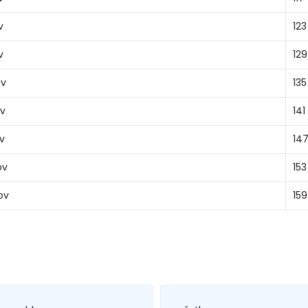
v
123
v
129
ov
135
ov
141
ov
147
ov
153
ov
159