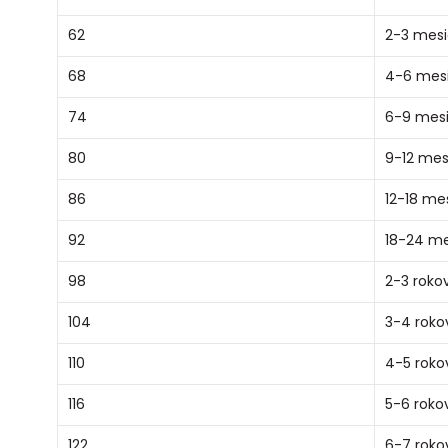
62
2-3 mes
68
4-6 mes
74
6-9 mes
80
9-12 mes
86
12-18 me
92
18-24 m
98
2-3 roko
104
3-4 roko
110
4-5 roko
116
5-6 roko
122
6-7 roko