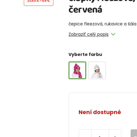
ZĽAVA
-54%
červená
čepice fleezová, rukavice a šála 
Zobraziť celý popis
Vyberte farbu
Není dostupné