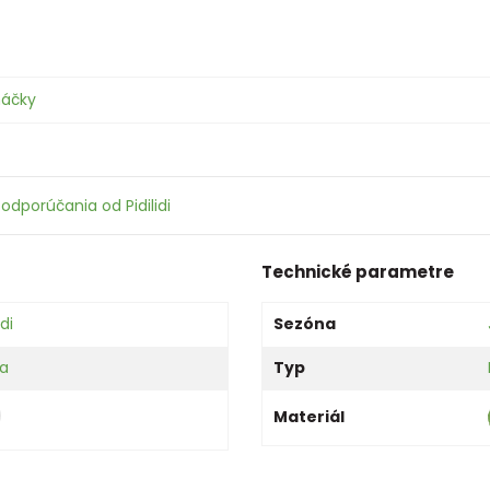
háčky
odporúčania od Pidilidi
Technické parametre
idi
Sezóna
ka
Typ
Materiál