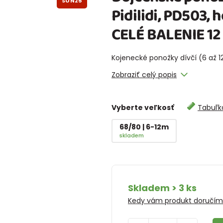
SUN25
Pidilidi, PD503
CELÉ BALENIE 12
Kojenecké ponožky dívčí (6 až 12
Zobraziť celý popis
Vyberte veľkosť
Tabuľka
68/80 | 6-12m
skladem
Skladem > 3 ks
Kedy vám produkt doručí