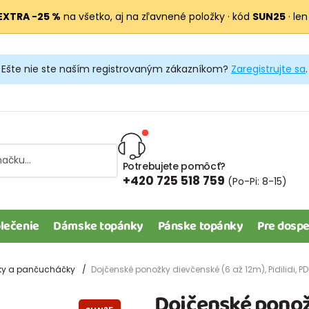
EXTRA −25 %
na všetko, aj na zľavnené položky · kód
SUN25
· len
Ešte nie ste naším registrovaným zákazníkom?
Zaregistrujte sa
.
Potrebujete pomôcť?
+420 725 518 759
(Po-Pi: 8-15)
lečenie
Dámske topánky
Pánske topánky
Pre dospe
ky a pančucháčky
Dojčenské ponožky dievčenské (6 až 12m), Pidilidi, P
Dojčenské ponožk