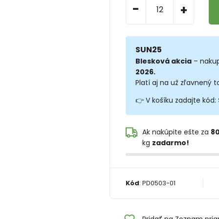
-
+
SUN25
Blesková akcia
– nakup
2026.
Platí aj na už zľavnený t
👉 V košíku zadajte kód:
Ak nakúpite ešte za
80
kg
zadarmo!
Kód
:
PD0503-01
Pridať na Zoznam pria