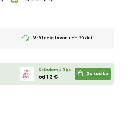
Vrátenie tovaru
do 30 dní
Skladem > 3 ks
Do košíka
od 1,2 €