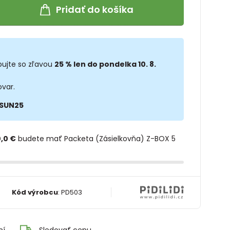
Pridať do košíka
ujte so zľavou
25 % len do pondelka 10. 8.
ovar.
SUN25
,0 €
budete mať Packeta (Zásielkovňa) Z-BOX 5
Kód výrobcu
:
PD503
ní
Sledovať cenu