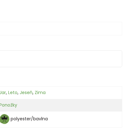
Jar
,
Leto
,
Jeseň
,
Zima
Ponožky
polyester/bavlna