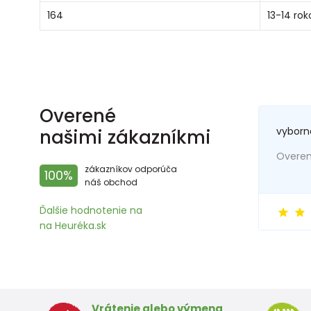
164
13-14 rok
Overené
vyborn
našimi zákazníkmi
Overený
zákazníkov odporúča
100%
náš obchod
Ďalšie hodnotenie na
na Heuréka.sk
Vrátenie alebo výmena