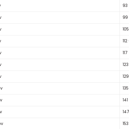
v
93 
v
99 
v
105 
v
112 
v
117
v
123
v
129
ov
135
ov
141
ov
147
ov
153