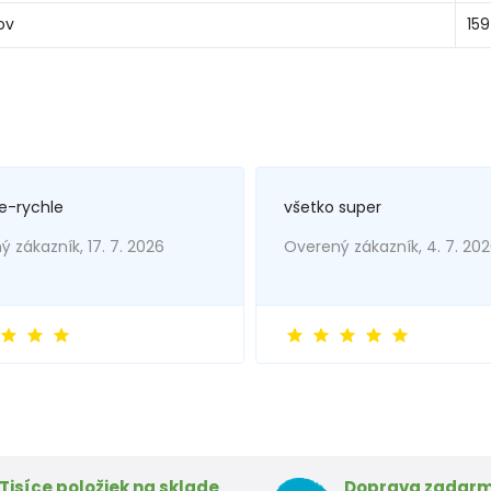
ov
159
e-rychle
všetko super
 zákazník, 17. 7. 2026
Overený zákazník, 4. 7. 20
Tisíce položiek na sklade
Doprava zadar