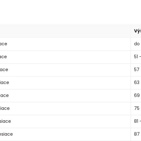
Vý
ace
do
ace
51 
iace
57 
iace
63 
iace
69
iace
75 
siace
81 
esiace
87 