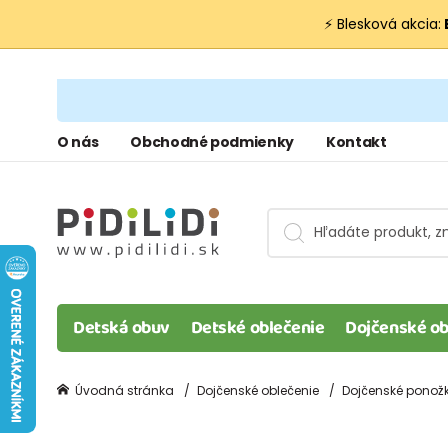
⚡ Blesková akcia:
O nás
Obchodné podmienky
Kontakt
Detská obuv
Detské oblečenie
Dojčenské ob
Úvodná stránka
Dojčenské oblečenie
Dojčenské ponož