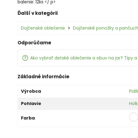
balenie: 12ks </ p>
Ďalší v kategórii
Dojčenské oblečenie
Dojčenské ponožky a pančuc
Odporúčame
Ako vybrať detské oblečenie a obuv na jar? Tipy a 
Základné informácie
Výrobca
Pidil
Pohlavie
Hol
Farba