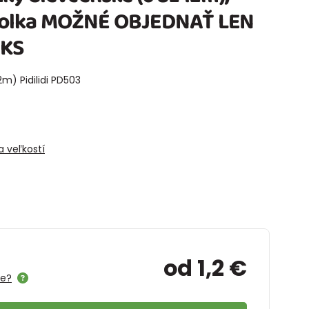
, holka MOŽNÉ OBJEDNAŤ LEN
 KS
m) Pidilidi PD503
 veľkostí
od 1,2 €
me?