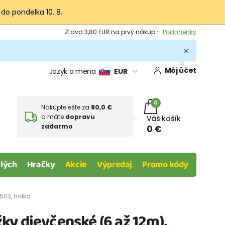
 do pondelka 10. 8.
Výmena a vrátenie tovaru -
Zobraziť
Zľava 3,80 EUR na prvý nákup -
Podmienky
Môj účet
Jazyk a mena
EUR
0
Nakúpte ešte za
80,0 €
a máte
dopravu
Váš košík
zadarmo
0 €
lých
Hračky
Akcie
Výpredaj
Promo kódy
D503, holka
y dievčenské (6 až 12m),