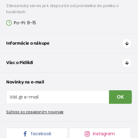
Zákaznický servis je k dispozícii od pondelka do piatku v
hodinách:
Po-Pi: 8-15
Informácie o nákupe
Ako nakupovať
Víac o Pidilidi
Doprava a platba
Tabuľka veľkostí oblečenia
Kontakt
Novinky na e-mail
Tabuľka veľkostí obuvi
O nás
Vrátenie tovaru a reklamacie
Blog
OK
Reklamačný poriadok
Veľkoobchod PiDiLiDi
Nevyzdvihnutá objednávka na dobierku
Kolekcie tovaru
Súhlas so zasielaním noviniek
Podmienky propagácie a zľavové kódy
facebook
instagram