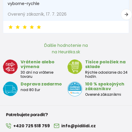
vyborne-rychle
Overený zákazník, 17. 7. 2026
Ďalšie hodnotenie na
na Heuréka.sk
Vrátenie alebo
Tisíce položiek na
výmena
sklade
30 dní na vrátenie
Rýchle odoslanie do 24
tovaru
hodín.
Doprava zadarmo
100 % spokojných
zákazníkov
nad 80 Eur
Overené zákazníkmi
Potrebujete poradiť?
+420 725 518 759
info@pidilidi.cz