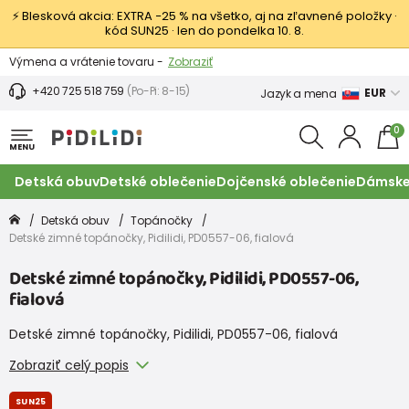
⚡ Blesková akcia: EXTRA −25 % na všetko, aj na zľavnené položky ·
kód SUN25 · len do pondelka 10. 8.
Výmena a vrátenie tovaru -
Zobraziť
Zľava 3,80 EUR na prvý nákup -
Podmienky
+420 725 518 759
(Po-Pi: 8-15)
EUR
Jazyk a mena
0
MENU
Detská obuv
Detské oblečenie
Dojčenské oblečenie
Dámske
Detská obuv
Topánočky
Detské zimné topánočky, Pidilidi, PD0557-06, fialová
Detské zimné topánočky, Pidilidi, PD0557-06,
fialová
Detské zimné topánočky, Pidilidi, PD0557-06, fialová
Zobraziť celý popis
SUN25