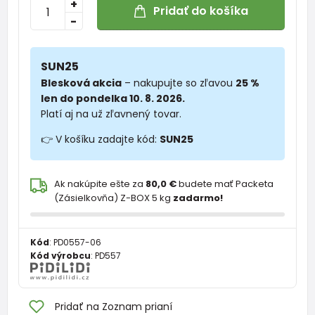
+
Pridať do košíka
-
SUN25
Blesková akcia
– nakupujte so zľavou
25 %
len do pondelka 10. 8. 2026.
Platí aj na už zľavnený tovar.
👉 V košíku zadajte kód:
SUN25
Ak nakúpite ešte za
80,0 €
budete mať Packeta
(Zásielkovňa) Z-BOX 5 kg
zadarmo!
Kód
:
PD0557-06
Kód výrobcu
:
PD557
Pridať na Zoznam prianí