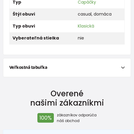
Typ
Capáčky
Štýl obuvi
casual
,
domáca
Typ obuvi
Klasická
Vyberateľná stielka
nie
Veľkostná tabuľka
Overené
vnútorná dĺžka
vonkajšia dĺžka
vhodné pr
našimi zákazníkmi
10,5 cm
11 cm
3/6 m
zákazníkov odporúča
100%
11,5 cm
12 cm
6/9 m
náš obchod
12,5 cm
13 cm
9/12 m