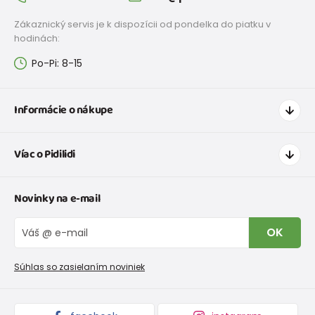
Zákaznický servis je k dispozícii od pondelka do piatku v
hodinách:
Po-Pi: 8-15
Informácie o nákupe
Ako nakupovať
Víac o Pidilidi
Doprava a platba
Tabuľka veľkostí oblečenia
Kontakt
Novinky na e-mail
Tabuľka veľkostí obuvi
O nás
Vrátenie tovaru a reklamacie
Blog
OK
Reklamačný poriadok
Veľkoobchod PiDiLiDi
Nevyzdvihnutá objednávka na dobierku
Kolekcie tovaru
Súhlas so zasielaním noviniek
Podmienky propagácie a zľavové kódy