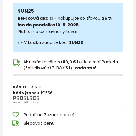
SUN25
Blesková akcia
– nakupujte so zľavou
25 %
len do pondelka 10. 8. 2026.
Platí aj na už zľavnený tovar.
👉 V košíku zadajte kód:
SUN25
Ak nakúpite ešte za
80,0 €
budete mať Packeta
(Zásielkovňa) Z-BOX 5 kg
zadarmo!
Kód
:
PD0556-18
Kód výrobcu
:
PD556
Pridať na Zoznam prianí
Sledovať cenu