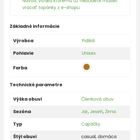
Návod, vďaka ktorému už nebudete musieť
vracať topánky z e-shopu
Základné informácie
Výrobca
Pidilidi
Pohlavie
Unisex
Farba
Technické parametre
Výška obuvi
Členková obuv
Sezóna
Jar
,
Jeseň
,
Zima
Typ
Capáčky
Štýl obuvi
casual
,
domáca