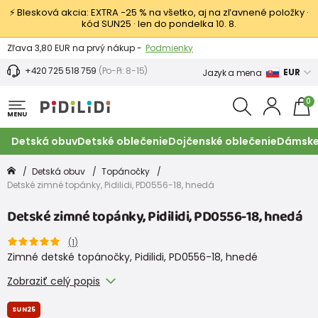
⚡ Blesková akcia: EXTRA −25 % na všetko, aj na zľavnené položky ·
kód SUN25 · len do pondelka 10. 8.
Výmena a vrátenie tovaru -
Zobraziť
Zľava 3,80 EUR na prvý nákup -
Podmienky
+420 725 518 759
(Po-Pi: 8-15)
EUR
Jazyk a mena
0
MENU
Detská obuv
Detské oblečenie
Dojčenské oblečenie
Dámske
Detská obuv
Topánočky
Detské zimné topánky, Pidilidi, PD0556-18, hnedá
Detské zimné topánky, Pidilidi, PD0556-18, hnedá
(
1
)
Zimné detské topánočky, Pidilidi, PD0556-18, hnedé
Zobraziť celý popis
SUN25