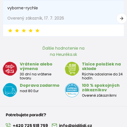
Praktické, veľmi milo pôsobia, pohodlné, dostatočne teplé,
vyborne-rychle
dobre šité.
Overený zákazník, 17. 7. 2026
Ďalšie hodnotenie na
na Heuréka.sk
Vrátenie alebo
Tisíce položiek na
výmena
sklade
30 dní na vrátenie
Rýchle odoslanie do 24
tovaru
hodín.
Doprava zadarmo
100 % spokojných
zákazníkov
nad 80 Eur
Overené zákazníkmi
Potrebujete poradiť?
+420 725 518 759
info@pidilidi.cz