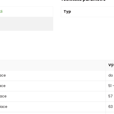
di
Typ
Vý
ace
do
ace
51 
iace
57 
iace
63 