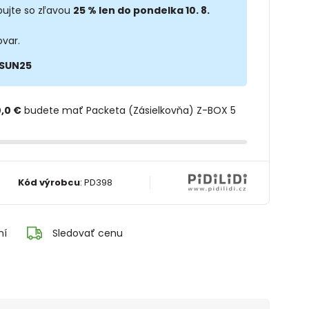
ujte so zľavou
25 % len do pondelka 10. 8.
ovar.
SUN25
,0 €
budete mať Packeta (Zásielkovňa) Z-BOX 5
Kód výrobcu
:
PD398
ní
Sledovať cenu