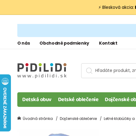
⚡ Blesková akcia:
O nás
Obchodné podmienky
Kontakt
Detská obuv
Detské oblečenie
Dojčenské ob
Úvodná stránka
Dojčenské oblečenie
Letné klobúčiky a