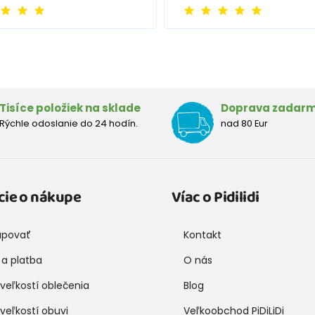
Tisíce položiek na sklade
Doprava zadar
Rýchle odoslanie do 24 hodín.
nad 80 Eur
cie o nákupe
Víac o Pidilidi
upovať
Kontakt
a platba
O nás
veľkostí oblečenia
Blog
veľkostí obuvi
Veľkoobchod PiDiLiDi