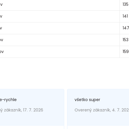
ov
135
ov
141
ov
147
ov
153
ov
159
e-rychle
všetko super
 zákazník, 17. 7. 2026
Overený zákazník, 4. 7. 20