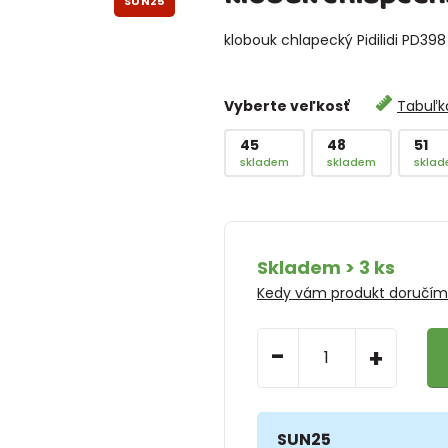
SUN25
klobouk chlapecký Pidilidi PD398
Vyberte veľkosť
Tabuľka
45
48
51
skladem
skladem
skla
Skladem > 3 ks
Kedy vám produkt doručí
-
+
SUN25