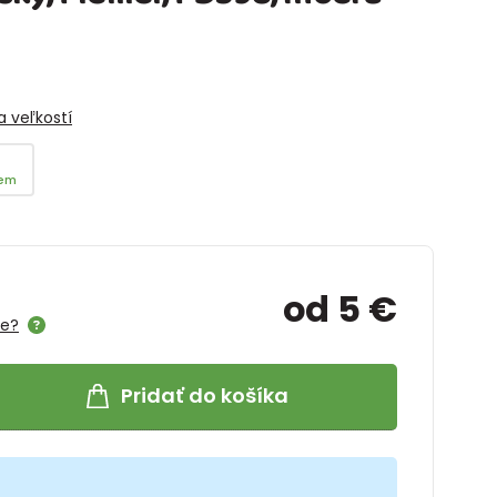
 veľkostí
dem
od 5 €
me?
Pridať do košíka