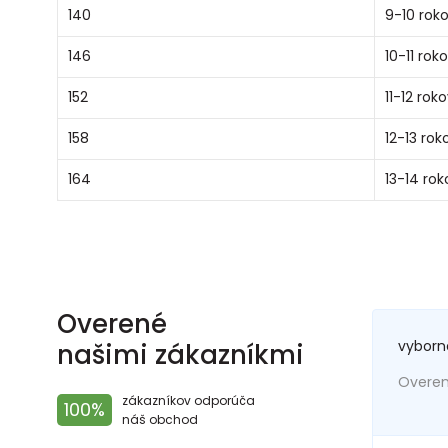
140
9-10 rok
146
10-11 rok
152
11-12 rok
158
12-13 rok
164
13-14 rok
Overené
vyborn
našimi zákazníkmi
Overený
zákazníkov odporúča
100%
náš obchod