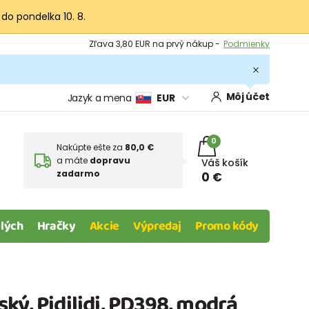
 do pondelka 10. 8.
Výmena a vrátenie tovaru -
Zobraziť
Zľava 3,80 EUR na prvý nákup -
Podmienky
Môj účet
Jazyk a mena
EUR
0
Nakúpte ešte za
80,0 €
a máte
dopravu
Váš košík
zadarmo
0 €
lých
Hračky
Akcie
Výpredaj
Promo kódy
ký, Pidilidi, PD398, modrá