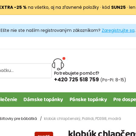
EXTRA −25 %
na všetko, aj na zľavnené položky · kód
SUN25
· len
Ešte nie ste naším registrovaným zákazníkom?
Zaregistrujte sa
.
Potrebujete pomôcť?
+420 725 518 759
(Po-Pi: 8-15)
lečenie
Dámske topánky
Pánske topánky
Pre dospe
 šiltovky pre bábätká
klobúk chlapčenský, Pidilidi, PD398, modrá
klobúk chlapčens