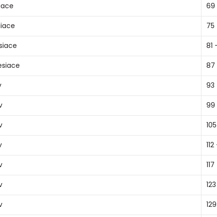
iace
69
iace
75 
siace
81 
esiace
87 
v
93 
v
99 
v
105 
v
112 
v
117
v
123
v
129