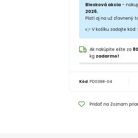
Blesková akcia
– nakup
2026.
Platí aj na už zľavnený t
👉 V košíku zadajte kód:
Ak nakúpite ešte za
80
kg
zadarmo!
Kód
:
PD0398-04
Pridať na Zoznam pria