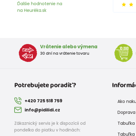
Ďalšie hodnotenie na
na Heuréka.sk
Vrátenie alebo výmena
30 dní na vrátenie tovaru
Potrebujete poradiť?
Informá
+420 725 518 759
Ako nak
info@pidilidi.cz
Doprava 
Zákaznický servis je k dispozícii od
Tabuľka 
pondelka do piatku v hodinách:
Tabuľka 