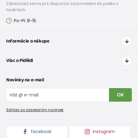
Zákaznický servis je k dispozícii od pondelka do piatku v
hodinách:
152
11-12 rokov
147 - 152
Po-Pi: 8-15
158
12-13 rokov
153 - 158
164
13-14 rokov
159 - 164
Informácie o nákupe
Ako nakupovať
Víac o Pidilidi
Doprava a platba
Tabuľka veľkostí oblečenia
Kontakt
Novinky na e-mail
Tabuľka veľkostí obuvi
O nás
Vrátenie tovaru a reklamacie
Blog
OK
Reklamačný poriadok
Veľkoobchod PiDiLiDi
Nevyzdvihnutá objednávka na dobierku
Kolekcie tovaru
Súhlas so zasielaním noviniek
Podmienky propagácie a zľavové kódy
facebook
instagram