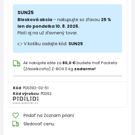
SUN25
Blesková akcia
– nakupujte so zľavou
25 %
len do pondelka 10. 8. 2026.
Platí aj na už zľavnený tovar.
👉 V košíku zadajte kód:
SUN25
Ak nakúpite ešte za
80,0 €
budete mať Packeta
(Zásielkovňa) Z-BOX 5 kg
zadarmo!
Kód
:
PD0392-03-51
Kód výrobcu
:
PD392
Pridať na Zoznam prianí
Sledovať cenu