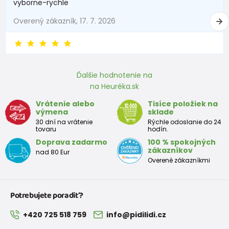
pekne
vyborne-rychle
86
12-18 mesiace
81 - 86
Overený zákazník, 17. 7. 2026
92
18-24 mesiace
87 - 92
98
2-3 rokov
93 - 98
Ďalšie hodnotenie na
104
3-4 rokov
99 - 104
na Heuréka.sk
110
4-5 rokov
105 - 111
Vrátenie alebo
Tisíce položiek na
výmena
sklade
116
5-6 rokov
112 - 116
30 dní na vrátenie
Rýchle odoslanie do 24
tovaru
hodín.
Doprava zadarmo
100 % spokojných
122
6-7 rokov
117 - 122
zákazníkov
nad 80 Eur
Overené zákazníkmi
128
7-8 rokov
123 - 128
134
8-9 rokov
129 - 134
Potrebujete poradiť?
140
9-10 rokov
135 - 140
+420 725 518 759
info@pidilidi.cz
146
10-11 rokov
141 - 146