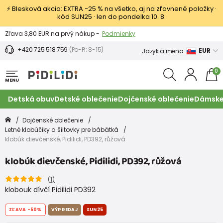
⚡ Blesková akcia: EXTRA −25 % na všetko, aj na zľavnené položky ·
kód SUN25 · len do pondelka 10. 8.
Výmena a vrátenie tovaru -
Zobraziť
Zľava 3,80 EUR na prvý nákup -
Podmienky
+420 725 518 759
(Po-Pi: 8-15)
EUR
Jazyk a mena
0
MENU
Detská obuv
Detské oblečenie
Dojčenské oblečenie
Dámske
Dojčenské oblečenie
Letné klobúčiky a šiltovky pre bábätká
klobúk dievčenské, Pidilidi, PD392, růžová
klobúk dievčenské, Pidilidi, PD392, růžová
(
1
)
klobouk dívčí Pidilidi PD392
ZĽAVA
-50%
VÝPREDAJ
SUN25