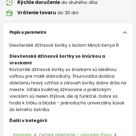
Rýchle doručenie
do druhého dňa
Vrátenie tovaru
do 30 dní
Popis a parametre
Dievčenské džínsové šortky s laclom Minoti Kenya 8
Dievčenské džínsové šortky so šnúrkou a
vreckami
Roztomilé džínsové šortky so šnúrkami sú ideálnou
voľbou pre malé dobrodruhy. Šnurovačka dodáva
oblečeniu hravý vzhľad a zároveň šortky dobre držia na
mieste. Vďaka kvalitnej džínsovine a praktickým
vreckám sú nielen štýlové, ale aj funkčné. Dobre sa
hodia k tričku a blúzke - jednoducho univerzálny kúsok
do letného šatníka.
Ďalší v kategórii
Výpredaj
Detské oblečenie - výpredaj zľava