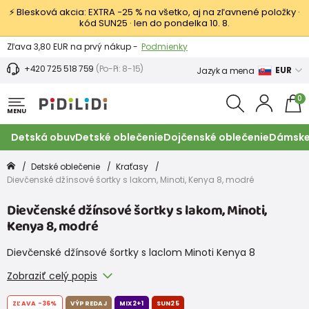
⚡ Blesková akcia: EXTRA −25 % na všetko, aj na zľavnené položky ·
kód SUN25 · len do pondelka 10. 8.
Výmena a vrátenie tovaru -
Zobraziť
Zľava 3,80 EUR na prvý nákup -
Podmienky
+420 725 518 759
(Po-Pi: 8-15)
EUR
Jazyk a mena
0
MENU
Detská obuv
Detské oblečenie
Dojčenské oblečenie
Dámske
Detské oblečenie
Kraťasy
Dievčenské džínsové šortky s lakom, Minoti, Kenya 8, modré
Dievčenské džínsové šortky s lakom, Minoti,
Kenya 8, modré
Dievčenské džínsové šortky s laclom Minoti Kenya 8
Zobraziť celý popis
ZĽAVA
-36%
VÝPREDAJ
MIX2+1
SUN25