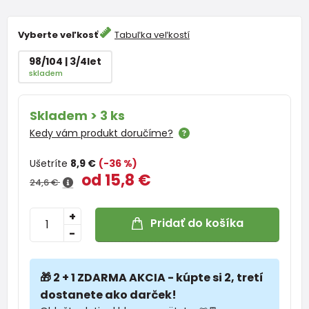
Vyberte veľkosť
Tabuľka veľkostí
98/104 | 3/4let
skladem
Skladem > 3 ks
Kedy vám produkt doručíme?
Ušetríte
8,9 €
(-36 %)
od 15,8 €
24,6 €
+
Pridať do košíka
-
🎁 2 + 1 ZDARMA AKCIA - kúpte si 2, tretí
dostanete ako darček!