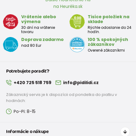
na Heuréka.sk
Približná tabuľka veľkosti batoľaťa
Vrátenie alebo
Tisíce položiek na
výmena
sklade
Výška
Prsia
Pás
Boky
Veľkosť
30 dní na vrátenie
Rýchle odoslanie do 24
(cm)
(cm)
(cm)
(cm)
tovaru
hodín.
Doprava zadarmo
100 % spokojných
12
68 - 80
49
47
52
zákazníkov
nad 80 Eur
mesiacov
Overené zákazníkmi
18
80 - 86
51
49
54
mesiacov
Potrebujete poradiť?
2 roky
86 - 92
53
51
56
+420 725 518 759
info@pidilidi.cz
3 roky
92 - 98
55
53
58
Zákaznický servis je k dispozícii od pondelka do piatku v
hodinách:
Po-Pi: 8-15
Približná tabuľka veľkostí pre dievča
Výška
Prsia
Pás
Boky
Veľkosť
Informácie o nákupe
(cm)
(cm)
(cm)
(cm)