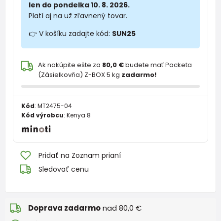
len do pondelka 10. 8. 2026.
Platí aj na už zľavnený tovar.
👉 V košíku zadajte kód:
SUN25
Ak nakúpite ešte za
80,0 €
budete mať Packeta
(Zásielkovňa) Z-BOX 5 kg
zadarmo!
Kód
:
MT2475-04
Kód výrobcu
:
Kenya 8
Pridať na Zoznam prianí
Sledovať cenu
Doprava zadarmo
nad 80,0 €