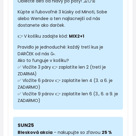
Oblečte deti od hlavy po päty! 🧢👕👖
Kúpte si ľubovoľné 3 kúsky od Minoti, Sobe
alebo Wendee a ten najlacnejší od nás
dostanete ako darček.
👉 V košíku zadajte kód:
MIX2+1
Pravidlo je jednoduché: každý tretí kus je
DARČEK od nás 🥳.
Ako to funguje v košíku?
✅ Vložíte 3 páry 👉 zaplatíte len 2 (tretí je
ZDARMA)
✅ Vložíte 6 párov 👉 zaplatíte len 4 (3. a 6. je
ZADARMO)
✅ Vložíte 9 párov 👉 zaplatíte len 6 (3., 6. a 9. je
ZADARMO)
SUN25
Blesková akcia
– nakupujte so zľavou
25 %