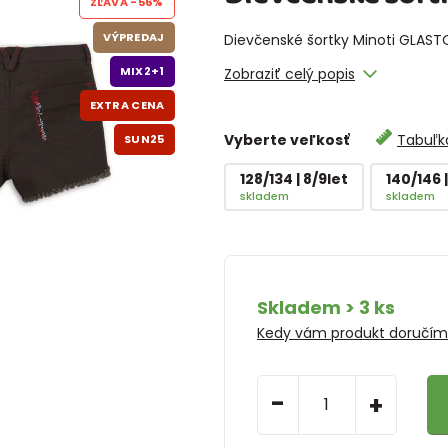
ZĽAVA
-56%
VÝPREDAJ
Dievčenské šortky Minoti GLAST
MIX2+1
Zobraziť celý popis
EXTRA CENA
Vyberte veľkosť
Tabuľka
SUN25
128/134 | 8/9let
140/146 |
skladem
skladem
Skladem > 3 ks
Kedy vám produkt doručí
-
+