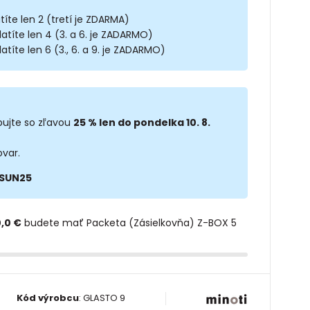
títe len 2 (tretí je ZDARMA)
latíte len 4 (3. a 6. je ZADARMO)
atíte len 6 (3., 6. a 9. je ZADARMO)
ujte so zľavou
25 % len do pondelka 10. 8.
ovar.
SUN25
,0 €
budete mať Packeta (Zásielkovňa) Z-BOX 5
Kód výrobcu
:
GLASTO 9