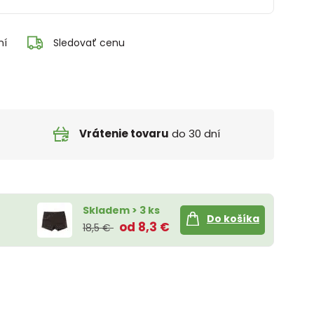
ní
Sledovať cenu
Vrátenie tovaru
do 30 dní
Skladem > 3 ks
Do košíka
od 8,3 €
18,5 €