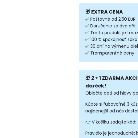
🎁 EXTRA CENA
✅ Poštovné od 2,50 EUR
✅ Doručenie za dva dňi
✅ Tento produkt je tera
✅ 100 % spokojnosť záka
✅ 30 dní na výmenu ale
✅ Transparentné ceny
🎁 2 + 1 ZDARMA AKCI
darček!
Oblečte deti od hlavy po
Kúpte si ľubovoľné 3 kú
najlacnejší od nás dosta
👉 V košíku zadajte kód:
Pravidlo je jednoduché: 