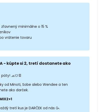
z zľavnený minimálne o 15 %
zníkov
bo vrátenie tovaru
A - kúpte si 2, tretí dostanete ako
 päty! 🧢👕👖
sky od Minoti, Sobe alebo Wendee a ten
nete ako darček.
MIX2+1
každý tretí kus je DARČEK od nás 🥳.