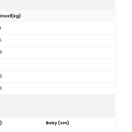
nosť(kg)
4
5
 6
,5
11
)
Boky (cm)