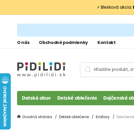
⚡ Blesková akcia:
O nás
Obchodné podmienky
Kontakt
Detská obuv
Detské oblečenie
Dojčenské ob
Úvodná stránka
Detské oblečenie
Kraťasy
Dievčensk