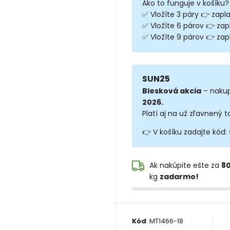
Ako to funguje v košíku?
✅ Vložíte 3 páry 👉 zapla
✅ Vložíte 6 párov 👉 zap
✅ Vložíte 9 párov 👉 zapl
SUN25
Blesková akcia
– nakup
2026.
Platí aj na už zľavnený t
👉 V košíku zadajte kód:
Ak nakúpite ešte za
80
kg
zadarmo!
Kód
:
MT1466-18