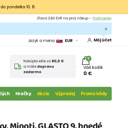
 do pondelka 10. 8.
Výmena a vrátenie tovaru -
Zobraziť
Zľava 3,80 EUR na prvý nákup -
Podmienky
Môj účet
Jazyk a mena
EUR
0
Nakúpte ešte za
80,0 €
a máte
dopravu
Váš košík
zadarmo
0 €
lých
Hračky
Akcie
Výpredaj
Promo kódy
y, Minoti, GLASTO 9, hnedé