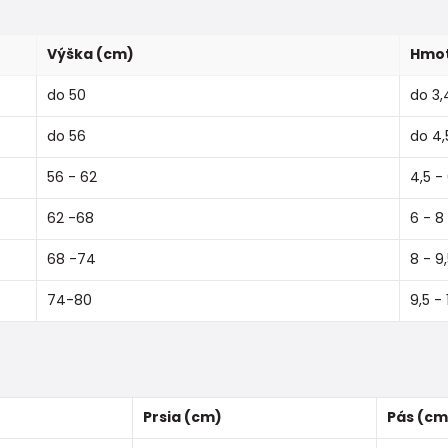
Výška (cm)
Hmot
do 50
do 3,
do 56
do 4,
56 - 62
4,5 -
62 -68
6 - 8
68 -74
8 - 9
74-80
9,5 - 
Prsia (cm)
Pás (cm