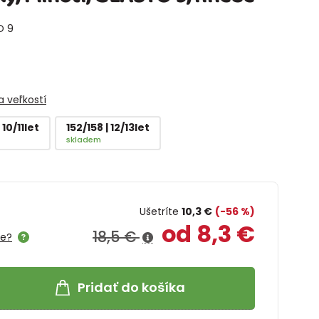
O 9
 veľkostí
 10/11let
152/158 | 12/13let
skladem
Ušetríte
10,3 €
(-56 %)
od 8,3 €
18,5 €
me?
Pridať do košíka