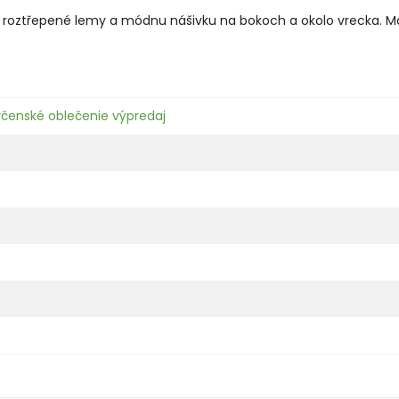
é roztřepené lemy a módnu nášivku na bokoch a okolo vrecka. Ma
včenské oblečenie výpredaj