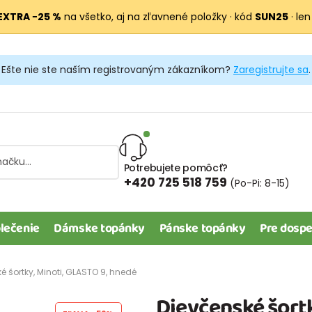
EXTRA −25 %
na všetko, aj na zľavnené položky · kód
SUN25
· len
Ešte nie ste naším registrovaným zákazníkom?
Zaregistrujte sa
.
Potrebujete pomôcť?
+420 725 518 759
(Po-Pi: 8-15)
lečenie
Dámske topánky
Pánske topánky
Pre dospe
é šortky, Minoti, GLASTO 9, hnedé
Dievčenské šortk