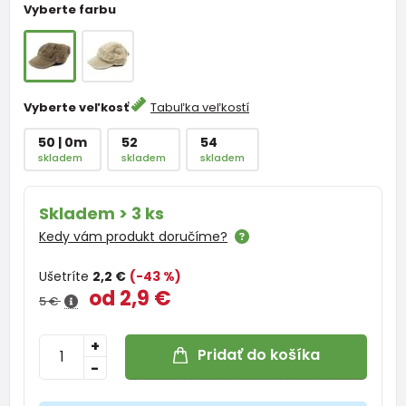
Vyberte farbu
Vyberte veľkosť
Tabuľka veľkostí
50 | 0m
52
54
skladem
skladem
skladem
Skladem > 3 ks
Kedy vám produkt doručíme?
Ušetríte
2,2 €
(-43 %)
od 2,9 €
5 €
+
Pridať do košíka
-