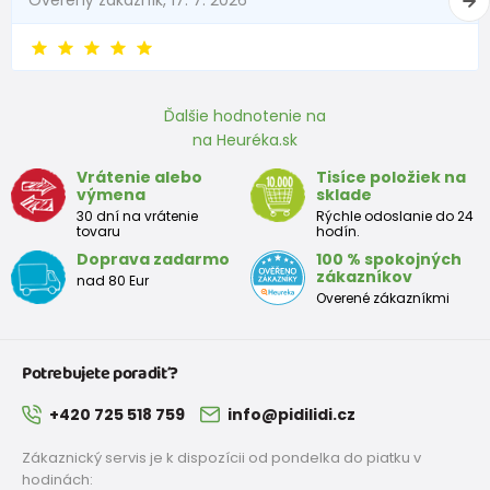
80
9-12 mesiace
75 - 80
86
12-18 mesiace
81 - 86
Ďalšie hodnotenie na
92
18-24 mesiace
87 - 92
na Heuréka.sk
98
2-3 rokov
93 - 98
Vrátenie alebo
Tisíce položiek na
výmena
sklade
104
3-4 rokov
99 - 104
30 dní na vrátenie
Rýchle odoslanie do 24
tovaru
hodín.
110
4-5 rokov
105 - 111
Doprava zadarmo
100 % spokojných
zákazníkov
nad 80 Eur
116
5-6 rokov
112 - 116
Overené zákazníkmi
122
6-7 rokov
117 - 122
Potrebujete poradiť?
128
7-8 rokov
123 - 128
+420 725 518 759
info@pidilidi.cz
134
8-9 rokov
129 - 134
Zákaznický servis je k dispozícii od pondelka do piatku v
140
9-10 rokov
135 - 140
hodinách: