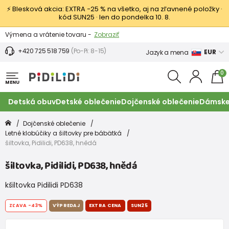
⚡ Blesková akcia: EXTRA −25 % na všetko, aj na zľavnené položky ·
kód SUN25 · len do pondelka 10. 8.
Výmena a vrátenie tovaru -
Zobraziť
Zľava 3,80 EUR na prvý nákup -
Podmienky
+420 725 518 759
(Po-Pi: 8-15)
EUR
Jazyk a mena
0
MENU
Detská obuv
Detské oblečenie
Dojčenské oblečenie
Dámske
Dojčenské oblečenie
Letné klobúčiky a šiltovky pre bábätká
šiltovka, Pidilidi, PD638, hnědá
šiltovka, Pidilidi, PD638, hnědá
kšiltovka Pidilidi PD638
ZĽAVA
-43%
VÝPREDAJ
EXTRA CENA
SUN25