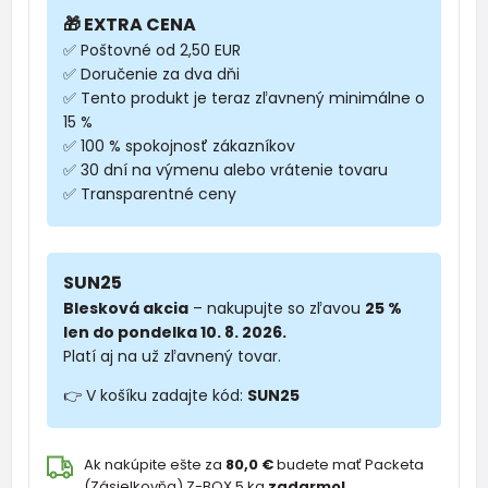
🎁 EXTRA CENA
✅ Poštovné od 2,50 EUR
✅ Doručenie za dva dňi
✅ Tento produkt je teraz zľavnený minimálne o
15 %
✅ 100 % spokojnosť zákazníkov
✅ 30 dní na výmenu alebo vrátenie tovaru
✅ Transparentné ceny
SUN25
Blesková akcia
– nakupujte so zľavou
25 %
len do pondelka 10. 8. 2026.
Platí aj na už zľavnený tovar.
👉 V košíku zadajte kód:
SUN25
Ak nakúpite ešte za
80,0 €
budete mať Packeta
(Zásielkovňa) Z-BOX 5 kg
zadarmo!