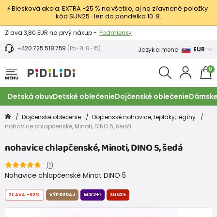
⚡ Blesková akcia: EXTRA −25 % na všetko, aj na zľavnené položky ·
kód SUN25 · len do pondelka 10. 8.
Výmena a vrátenie tovaru -
Zobraziť
Zľava 3,80 EUR na prvý nákup -
Podmienky
+420 725 518 759
(Po-Pi: 8-15)
EUR
Jazyk a mena
0
MENU
Detská obuv
Detské oblečenie
Dojčenské oblečenie
Dámske
Dojčenské oblečenie
Dojčenské nohavice, tepláky, legíny
nohavice chlapčenské, Minoti, DINO 5, šedá
nohavice chlapčenské, Minoti, DINO 5, šedá
(
1
)
Nohavice chlapčenské Minot DINO 5
ZĽAVA
-62%
VÝPREDAJ
MIX2+1
SUN25