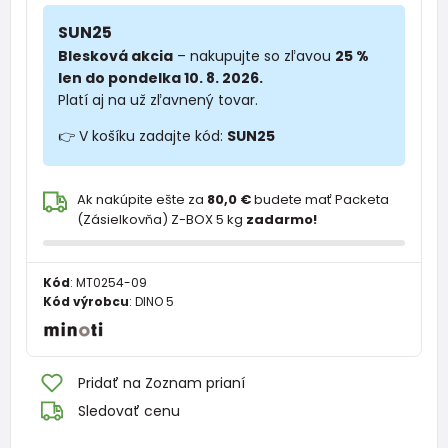
SUN25
Blesková akcia
– nakupujte so zľavou
25 %
len do pondelka 10. 8. 2026.
Platí aj na už zľavnený tovar.
👉 V košíku zadajte kód:
SUN25
Ak nakúpite ešte za
80,0 €
budete mať Packeta
(Zásielkovňa) Z-BOX 5 kg
zadarmo!
Kód
:
MT0254-09
Kód výrobcu
:
DINO 5
Pridať na Zoznam prianí
Sledovať cenu