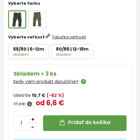
Vyberte farbu
Vyberte veľkosť
Tabuľka veľkostí
68/80 | 6-12m
80/86 | 12-18m
skladem
skladem
Skladem > 3 ks
Kedy vám produkt doručíme?
Ušetríte
10,7 €
(-62 %)
od 6,6 €
17,3 €
+
Pridať do košíka
-