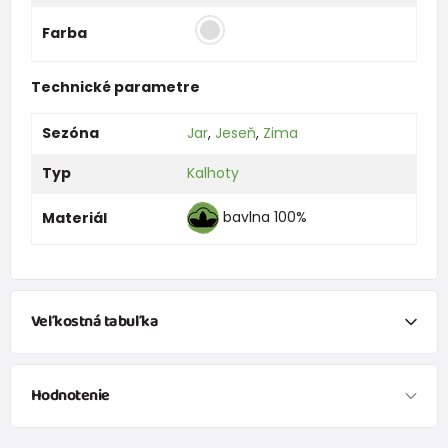
Farba
Technické parametre
Sezóna
Jar
,
Jeseň
,
Zima
Typ
Kalhoty
bavlna 100%
Materiál
Veľkostná tabuľka
NEWBORN
Hodnotenie
Veľkosť
Výška (cm)
Hmotnosť(kg)