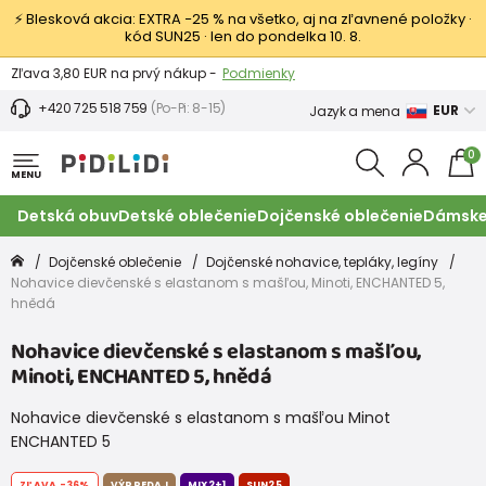
⚡ Blesková akcia: EXTRA −25 % na všetko, aj na zľavnené položky ·
kód SUN25 · len do pondelka 10. 8.
Výmena a vrátenie tovaru -
Zobraziť
Zľava 3,80 EUR na prvý nákup -
Podmienky
+420 725 518 759
(Po-Pi: 8-15)
EUR
Jazyk a mena
0
MENU
Detská obuv
Detské oblečenie
Dojčenské oblečenie
Dámske
Dojčenské oblečenie
Dojčenské nohavice, tepláky, legíny
Nohavice dievčenské s elastanom s mašľou, Minoti, ENCHANTED 5,
hnědá
Nohavice dievčenské s elastanom s mašľou,
Minoti, ENCHANTED 5, hnědá
Nohavice dievčenské s elastanom s mašľou Minot
ENCHANTED 5
ZĽAVA
-36%
VÝPREDAJ
MIX2+1
SUN25