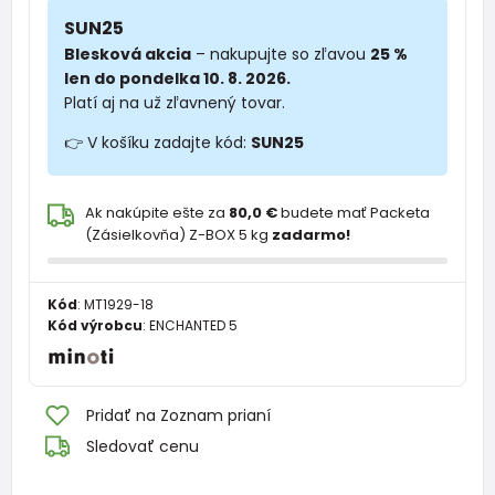
SUN25
Blesková akcia
– nakupujte so zľavou
25 %
len do pondelka 10. 8. 2026.
Platí aj na už zľavnený tovar.
👉 V košíku zadajte kód:
SUN25
Ak nakúpite ešte za
80,0 €
budete mať Packeta
(Zásielkovňa) Z-BOX 5 kg
zadarmo!
Kód
:
MT1929-18
Kód výrobcu
:
ENCHANTED 5
Pridať na Zoznam prianí
Sledovať cenu