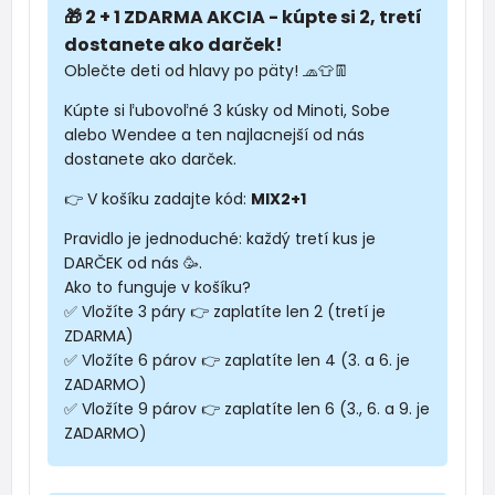
🎁 2 + 1 ZDARMA AKCIA - kúpte si 2, tretí
dostanete ako darček!
Oblečte deti od hlavy po päty! 🧢👕👖
Kúpte si ľubovoľné 3 kúsky od Minoti, Sobe
alebo Wendee a ten najlacnejší od nás
dostanete ako darček.
👉 V košíku zadajte kód:
MIX2+1
Pravidlo je jednoduché: každý tretí kus je
DARČEK od nás 🥳.
Ako to funguje v košíku?
✅ Vložíte 3 páry 👉 zaplatíte len 2 (tretí je
ZDARMA)
✅ Vložíte 6 párov 👉 zaplatíte len 4 (3. a 6. je
ZADARMO)
✅ Vložíte 9 párov 👉 zaplatíte len 6 (3., 6. a 9. je
ZADARMO)