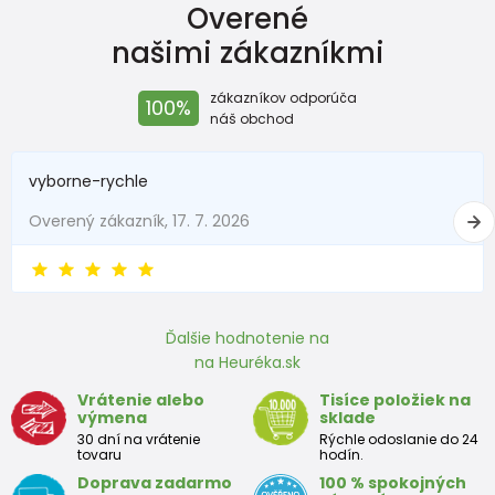
Overené
Veľkosť
Výška (cm)
Hmotnosť(kg)
našimi zákazníkmi
New Baby
do 50
do 3,4
zákazníkov odporúča
100%
Do 1 mesiaca
do 56
do 4,5
náš obchod
1 - 3 mesiace
56 - 62
4,5 - 6
vyborne-rychle
3 - 6 mesiace
62 -68
6 - 8
Overený zákazník, 17. 7. 2026
6 - 9 mesiace
68 -74
8 - 9,5
9 - 12 mesiace
74-80
9,5 - 11
Ďalšie hodnotenie na
na Heuréka.sk
Približná tabuľka veľkosti batoľaťa
Vrátenie alebo
Tisíce položiek na
výmena
sklade
Výška
Prsia
Pás
Boky
Veľkosť
30 dní na vrátenie
Rýchle odoslanie do 24
(cm)
(cm)
(cm)
(cm)
tovaru
hodín.
Doprava zadarmo
100 % spokojných
12