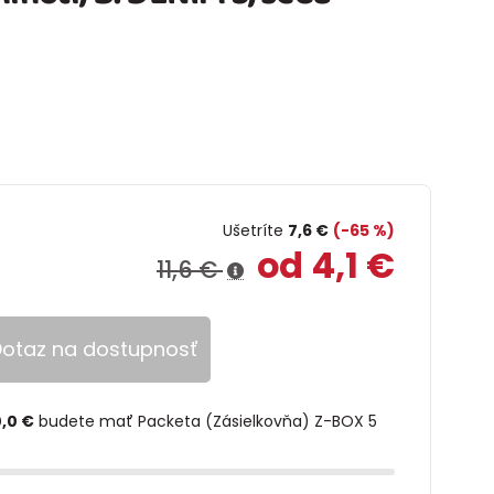
Ušetríte
7,6 €
(-65 %)
od 4,1 €
11,6 €
otaz na dostupnosť
,0 €
budete mať Packeta (Zásielkovňa) Z-BOX 5