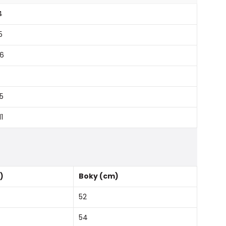
4
5
 6
,5
11
)
Boky (cm)
52
54