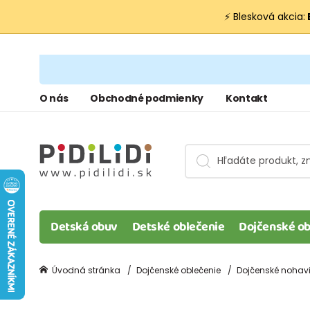
⚡ Blesková akcia:
O nás
Obchodné podmienky
Kontakt
Detská obuv
Detské oblečenie
Dojčenské ob
Úvodná stránka
Dojčenské oblečenie
Dojčenské nohavic