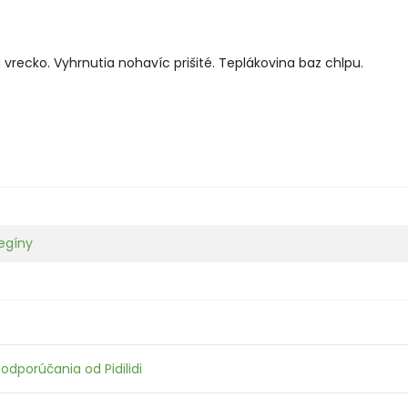
recko. Vyhrnutia nohavíc prišité. Teplákovina baz chlpu.
legíny
odporúčania od Pidilidi