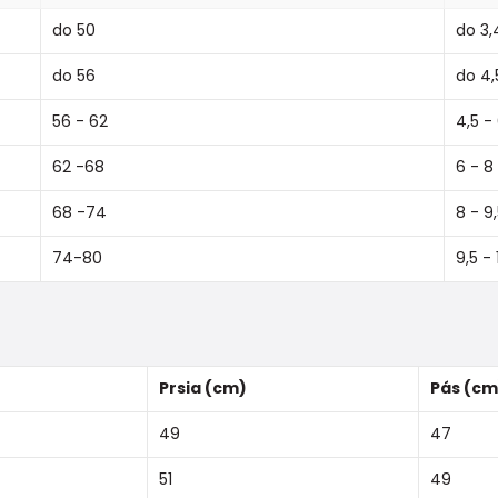
do 50
do 3,
do 56
do 4,
56 - 62
4,5 -
62 -68
6 - 8
68 -74
8 - 9
74-80
9,5 - 
Prsia (cm)
Pás (cm
49
47
51
49