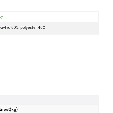
ky
bavlna 60%; polyester 40%
nosť(kg)