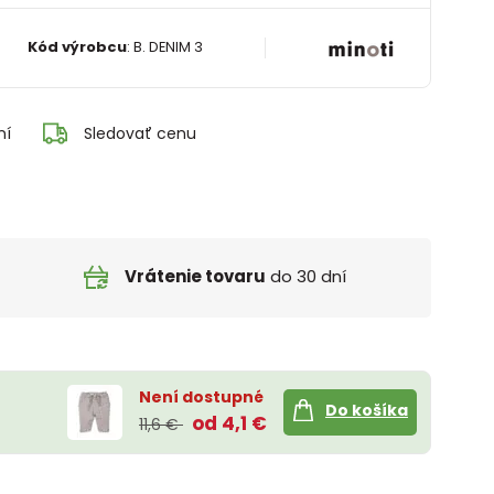
Kód výrobcu
:
B. DENIM 3
ní
Sledovať cenu
Vrátenie tovaru
do 30 dní
Není dostupné
Do košíka
od 4,1 €
11,6 €