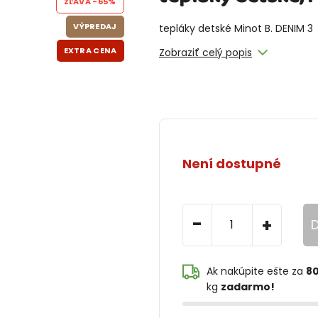
ZĽAVA
-65%
VÝPREDAJ
tepláky detské Minot B. DENIM 3
EXTRA CENA
Zobraziť celý popis
Není dostupné
-
+
D
Ak nakúpite ešte za
80
kg
zadarmo!