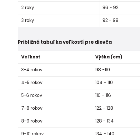
2 roky
86 - 92
3 roky
92 - 98
Približná tabuľka veľkostí pre dievča
Veľkosť
Výška (cm)
3-4 rokov
98 -110
4-5 rokov
104 - 110
5-6 rokov
110 - 116
7-8 rokov
122 - 128
8-9 rokov
128 - 134
9-10 rokov
134 - 140