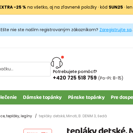
EXTRA −25 %
na všetko, aj na zľavnené položky · kód
SUN25
· len
Ešte nie ste naším registrovaným zákazníkom?
Zaregistrujte sa
.
Potrebujete pomôcť?
+420 725 518 759
(Po-Pi: 8-15)
lečenie
Dámske topánky
Pánske topánky
Pre dospe
e, tepláky, legíny
tepláky detské, Minoti, B. DENIM 3, šedá
tepláky detské, M