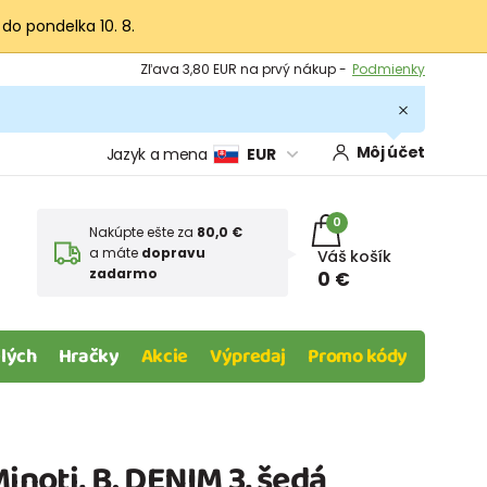
 do pondelka 10. 8.
Výmena a vrátenie tovaru -
Zobraziť
Zľava 3,80 EUR na prvý nákup -
Podmienky
Môj účet
Jazyk a mena
EUR
0
Nakúpte ešte za
80,0 €
a máte
dopravu
Váš košík
zadarmo
0 €
lých
Hračky
Akcie
Výpredaj
Promo kódy
inoti, B. DENIM 3, šedá