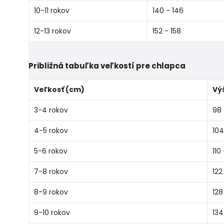
10-11 rokov
140 - 146
12-13 rokov
152 - 158
Približná tabuľka veľkostí pre chlapca
Veľkosť (cm)
Vý
3-4 rokov
98 
4-5 rokov
104
5-6 rokov
110 
7-8 rokov
122
8-9 rokov
128
9-10 rokov
134