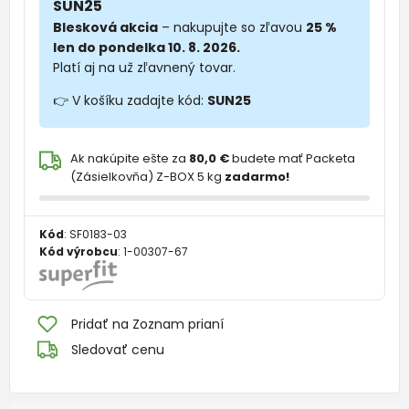
SUN25
Blesková akcia
– nakupujte so zľavou
25 %
len do pondelka 10. 8. 2026.
Platí aj na už zľavnený tovar.
👉 V košíku zadajte kód:
SUN25
Ak nakúpite ešte za
80,0 €
budete mať Packeta
(Zásielkovňa) Z-BOX 5 kg
zadarmo!
Kód
:
SF0183-03
Kód výrobcu
:
1-00307-67
Pridať na Zoznam prianí
Sledovať cenu