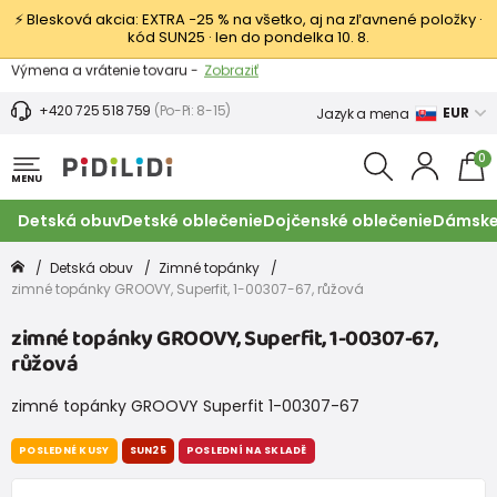
⚡ Blesková akcia: EXTRA −25 % na všetko, aj na zľavnené položky ·
kód SUN25 · len do pondelka 10. 8.
Výmena a vrátenie tovaru -
Zobraziť
Zľava 3,80 EUR na prvý nákup -
Podmienky
+420 725 518 759
(Po-Pi: 8-15)
EUR
Jazyk a mena
0
MENU
Detská obuv
Detské oblečenie
Dojčenské oblečenie
Dámske
Detská obuv
Zimné topánky
zimné topánky GROOVY, Superfit, 1-00307-67, růžová
zimné topánky GROOVY, Superfit, 1-00307-67,
růžová
zimné topánky GROOVY Superfit 1-00307-67
POSLEDNÉ KUSY
SUN25
POSLEDNÍ NA SKLADĚ