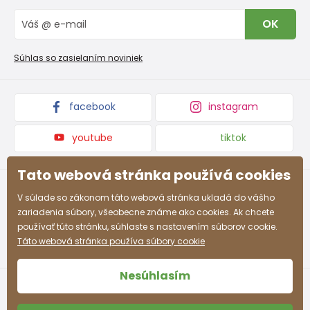
Vrátenie tovaru a reklamacie
Blog
Rozmer
OK
225
231
237
243
249
255
261
267
Reklamačný poriadok
Veľkoobchod PiDiLiDi
v mm
Nevyzdvihnutá objednávka na dobierku
Kolekcie tovaru
Súhlas so zasielaním noviniek
Podmienky propagácie a zľavové kódy
facebook
instagram
youtube
tiktok
Tato webová stránka používá cookies
V súlade so zákonom táto webová stránka ukladá do vášho
zariadenia súbory, všeobecne známe ako cookies. Ak chcete
používať túto stránku, súhlaste s nastavením súborov cookie.
Táto webová stránka používa súbory cookie
Nesúhlasím