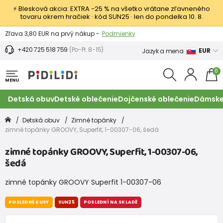
⚡ Blesková akcia: EXTRA −25 % na všetko vrátane zľavneného
tovaru okrem hračiek · kód SUN25 · len do pondelka 10. 8.
Výmena a vrátenie tovaru -
Zobraziť
Zľava 3,80 EUR na prvý nákup -
Podmienky
+420 725 518 759
(Po-Pi: 8-15)
EUR
Jazyk a mena
0
MENU
Detská obuv
Detské oblečenie
Dojčenské oblečenie
Dámske
Detská obuv
Zimné topánky
zimné topánky GROOVY, Superfit, 1-00307-06, šedá
zimné topánky GROOVY, Superfit, 1-00307-06,
šedá
zimné topánky GROOVY Superfit 1-00307-06
POSLEDNÉ KUSY
SUN25
POSLEDNÍ NA SKLADĚ