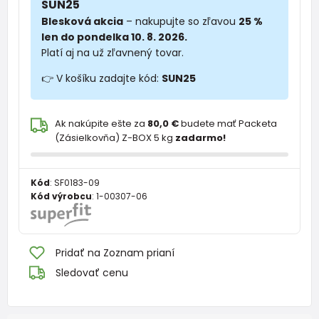
SUN25
Blesková akcia
– nakupujte so zľavou
25 %
len do pondelka 10. 8. 2026.
Platí aj na už zľavnený tovar.
👉 V košíku zadajte kód:
SUN25
Ak nakúpite ešte za
80,0 €
budete mať Packeta
(Zásielkovňa) Z-BOX 5 kg
zadarmo!
Kód
:
SF0183-09
Kód výrobcu
:
1-00307-06
Pridať na Zoznam prianí
Sledovať cenu