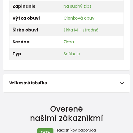
Zapínanie
Na suchý zips
Výška obuvi
Členková obuv
Šírka obuvi
šírka M - stredná
Sezóna
Zima
Typ
Sněhule
Veľkostná tabuľka
Chcem vypočítať veľkosti obuvi na základe
meranie
dĺžky chodidla.
Overené
našimi zákazníkmi
zákazníkov odporúča
100%