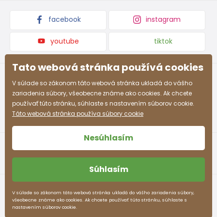
225
231
237
243
249
255
261
267
v mm
facebook
instagram
youtube
tiktok
Tato webová stránka používá cookies
V súlade so zákonom táto webová stránka ukladá do vášho
zariadenia súbory, všeobecne známe ako cookies. Ak chcete
používať túto stránku, súhlaste s nastavením súborov cookie.
Táto webová stránka používa súbory cookie
Nesúhlasím
Súhlasím
Obchodné podmienky
Ochrana osobných údajov
V súlade so zákonom táto webová stránka ukladá do vášho zariadenia súbory,
všeobecne známe ako cookies. Ak chcete používať túto stránku, súhlaste s
pidilidi.sk © 2026. Webdesign
Litvanyi.sk
.
nastavením súborov cookie.
E-shop vytvorila