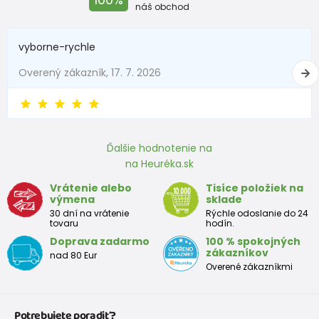
náš obchod
Objednajte si túto veľkosť - tá je správna
(výpočet je i s nadměrkem)
vyborne-rychle
Overený zákazník, 17. 7. 2026
Ako postupovať pri meraní:
Zmerajte nohu Vášho dieťaťa na tvrdšie papierovej
podložke (od päty k najdlhšiemu prstu urobte risku).
Dĺžku nameraného chodidlá zadajte do tabuľky
Tým sa Vám vypočíta tá správna veľkosť, ktorú
Ďalšie hodnotenie na
potrebujete.
na Heuréka.sk
Náš výpočet je počítaný aj s nadbytkom, ktorý je pre Vás
Vrátenie alebo
Tisíce položiek na
tak dôležitým faktorom správne a vhodné veľkosti.
výmena
sklade
30 dní na vrátenie
Rýchle odoslanie do 24
tovaru
hodín.
Doprava zadarmo
100 % spokojných
Veľkostná tabuľka:
zákazníkov
nad 80 Eur
Overené zákazníkmi
Topánky pre prvé krôčiky
Veľkosť
18
19
20
21
22
23
24
25
Potrebujete poradiť?
EU