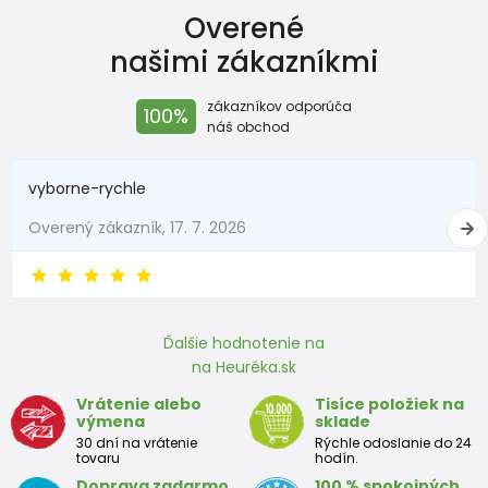
Overené
našimi zákazníkmi
zákazníkov odporúča
100%
náš obchod
vyborne-rychle
Overený zákazník, 17. 7. 2026
Ďalšie hodnotenie na
na Heuréka.sk
Vrátenie alebo
Tisíce položiek na
výmena
sklade
30 dní na vrátenie
Rýchle odoslanie do 24
tovaru
hodín.
Doprava zadarmo
100 % spokojných