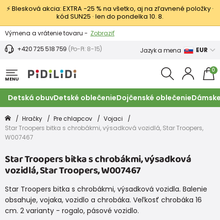
⚡ Blesková akcia: EXTRA −25 % na všetko, aj na zľavnené položky ·
kód SUN25 · len do pondelka 10. 8.
Výmena a vrátenie tovaru -
Zobraziť
Zľava 3,80 EUR na prvý nákup -
Podmienky
+420 725 518 759
(Po-Pi: 8-15)
EUR
Jazyk a mena
0
MENU
Detská obuv
Detské oblečenie
Dojčenské oblečenie
Dámske
Hračky
Pre chlapcov
Vojaci
Star Troopers bitka s chrobákmi, výsadková vozidlá, Star Troopers,
W007467
Star Troopers bitka s chrobákmi, výsadková
vozidlá, Star Troopers, W007467
Star Troopers bitka s chrobákmi, výsadková vozidla. Balenie
obsahuje, vojaka, vozidlo a chrobáka. Veľkosť chrobáka 16
cm. 2 varianty - rogalo, pásové vozidlo.