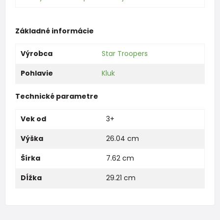
Základné informácie
Výrobca
Star Troopers
Pohlavie
Kluk
Technické parametre
Vek od
3+
Výška
26.04 cm
Šírka
7.62 cm
Dĺžka
29.21 cm