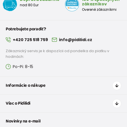
zákazníkov
nad 80 Eur
Overené zákazníkmi
Potrebujete poradiť?
+420 725 518 759
info@pidilidi.cz
Zákaznický servis je k dispozícii od pondelka do piatku v
hodinách:
Po-Pi: 8-15
Informácie o nákupe
Ako nakupovať
Víac o Pidilidi
Doprava a platba
Tabuľka veľkostí oblečenia
Kontakt
Novinky na e-mail
Tabuľka veľkostí obuvi
O nás