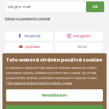
Vrátenie tovaru a reklamacie
Blog
OK
Reklamačný poriadok
Veľkoobchod PiDiLiDi
Nevyzdvihnutá objednávka na dobierku
Kolekcie tovaru
Súhlas so zasielaním noviniek
Podmienky propagácie a zľavové kódy
facebook
instagram
youtube
tiktok
Tato webová stránka používá cookies
V súlade so zákonom táto webová stránka ukladá do vášho
zariadenia súbory, všeobecne známe ako cookies. Ak chcete
používať túto stránku, súhlaste s nastavením súborov cookie.
Táto webová stránka používa súbory cookie
Nesúhlasím