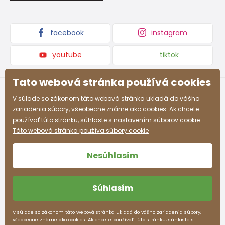
Podmienky propagácie a zľavové kódy
facebook
instagram
youtube
tiktok
Tato webová stránka používá cookies
V súlade so zákonom táto webová stránka ukladá do vášho
zariadenia súbory, všeobecne známe ako cookies. Ak chcete
používať túto stránku, súhlaste s nastavením súborov cookie.
Táto webová stránka používa súbory cookie
Nesúhlasím
Súhlasím
Obchodné podmienky
Ochrana osobných údajov
V súlade so zákonom táto webová stránka ukladá do vášho zariadenia súbory,
všeobecne známe ako cookies. Ak chcete používať túto stránku, súhlaste s
pidilidi.sk © 2026. Webdesign
Litvanyi.sk
.