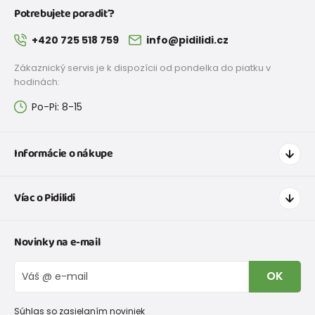
Potrebujete poradiť?
+420 725 518 759
info@pidilidi.cz
Zákaznický servis je k dispozícii od pondelka do piatku v
hodinách:
Po-Pi: 8-15
Informácie o nákupe
Ako nakupovať
Víac o Pidilidi
Doprava a platba
Tabuľka veľkostí oblečenia
Kontakt
Novinky na e-mail
Tabuľka veľkostí obuvi
O nás
Vrátenie tovaru a reklamacie
Blog
OK
Reklamačný poriadok
Veľkoobchod PiDiLiDi
Nevyzdvihnutá objednávka na dobierku
Kolekcie tovaru
Súhlas so zasielaním noviniek