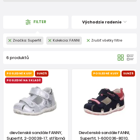
FILTER
Východzie radenie
Značka: Superfit
Kolekcia: FANNI
Zrušiť všetky filtre
6 produktů
POSLEDNÉ KUSY
SUN25
POSLEDNÉ KUSY
SUN25
POSLEDNÍ NA SKLADĚ
dievčenské sandále FANNY,
Dievčenské sandále FANNI,
Superfit, 2-00038-17, stříbrná
Superfit, 1-600036-8010,