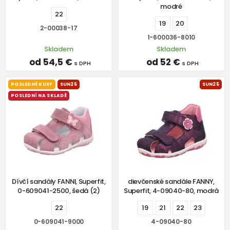
modré
22
19
20
2-00038-17
1-600036-8010
Skladem
Skladem
od 54,5 €
od 52 €
s DPH
s DPH
POSLEDNÉ KUSY
SUN25
SUN25
POSLEDNÍ NA SKLADĚ
Dívčí sandály FANNI, Superfit,
dievčenské sandále FANNY,
0-609041-2500, šedá (2)
Superfit, 4-09040-80, modrá
22
19
21
22
23
0-609041-9000
4-09040-80