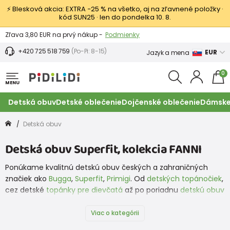
⚡ Blesková akcia: EXTRA −25 % na všetko, aj na zľavnené položky ·
kód SUN25 · len do pondelka 10. 8.
Výmena a vrátenie tovaru -
Zobraziť
Zľava 3,80 EUR na prvý nákup -
Podmienky
+420 725 518 759
(Po-Pi: 8-15)
EUR
Jazyk a mena
0
MENU
Detská obuv
Detské oblečenie
Dojčenské oblečenie
Dámske
Detská obuv
Detská obuv Superfit, kolekcia FANNI
Ponúkame kvalitnú detskú obuv českých a zahraničných
značiek ako
Bugga
,
Superfit
,
Primigi
. Od
detských topánočiek
,
cez detské
topánky pre dievčatá
až po poriadnu
detskú obuv
pre chlapcov
. To všetko tu máme a teraz aj topánky od
značky
Protetika
. A čo nemáme my, nájdete na našej
Viac o kategórii
partnerskej stránke
www.obuvdetska.cz
, ktorá ponúka detskú