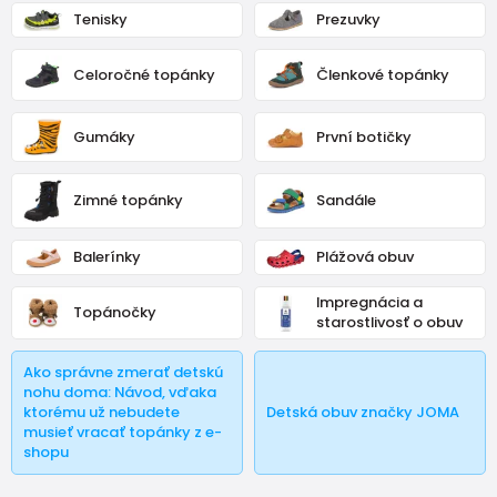
zdravotnu ortopedicku obuv
.
Tenisky
Prezuvky
Väčšina detí sa rodí so zdravými nohami, bohužiaľ o niekoľko
rokov neskôr má takmer tretina prváčikov ortopedickú vadu.
Celoročné topánky
Členkové topánky
Je to spôsobené nevhodnou obuvou alebo kvalitnou obuvou,
ale nesprávnej šírky alebo veľkosti...
Gumáky
První botičky
Zimné topánky
Sandále
Balerínky
Plážová obuv
Impregnácia a
Topánočky
starostlivosť o obuv
Ako správne zmerať detskú
nohu doma: Návod, vďaka
ktorému už nebudete
Detská obuv značky JOMA
musieť vracať topánky z e-
shopu