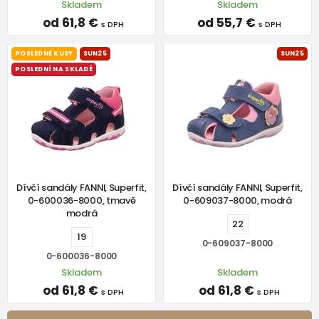
Skladem
Skladem
od 61,8 €
od 55,7 €
s DPH
s DPH
POSLEDNÉ KUSY
SUN25
SUN25
POSLEDNÍ NA SKLADĚ
Dívčí sandály FANNI, Superfit,
Dívčí sandály FANNI, Superfit,
0-600036-8000, tmavě
0-609037-8000, modrá
modrá
22
19
0-609037-8000
0-600036-8000
Skladem
Skladem
od 61,8 €
od 61,8 €
s DPH
s DPH