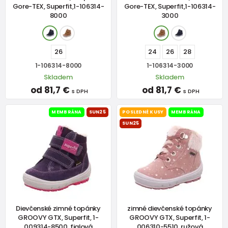
Gore-TEX, Superfit,1-106314-
Gore-TEX, Superfit,1-106314-
8000
3000
26
24
26
28
1-106314-8000
1-106314-3000
Skladem
Skladem
od 81,7 €
od 81,7 €
s DPH
s DPH
MEMBRÁNA
SUN25
POSLEDNÉ KUSY
MEMBRÁNA
SUN25
Dievčenské zimné topánky
zimné dievčenské topánky
GROOVY GTX, Superfit, 1-
GROOVY GTX, Superfit, 1-
009314-8500, fialová
006310-5510, ružová