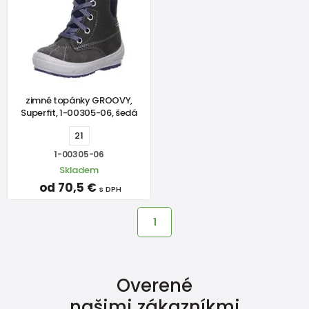
zimné topánky GROOVY,
Superfit, 1-00305-06, šedá
21
1-00305-06
Skladem
od 70,5 €
s DPH
1
Overené
našimi zákazníkmi