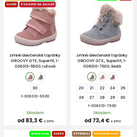
SUN25
POSLEDNÍ NA SKLADĚ
zimné dievčenské topánky
zimné dievčenské topánky
GROOVY GTX, Superfit, 1-
GROOVY GTX,, Superfit, 1-
006313-5500, ružová
006310-7500, šedá
30
20
21
22
24
25
1-006313-5500
26
27
28
29
30
1-006310-7500
Skladem
Skladem
od 83,3 €
od 73,4 €
s DPH
s DPH
MEMBRÁNA
SUN25
VÝPREDAJ
POSLEDNÉ KUSY