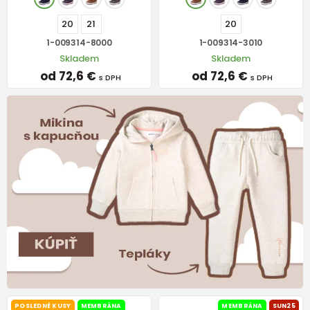
20
21
20
1-009314-8000
1-009314-3010
Skladem
Skladem
od 72,6 €
od 72,6 €
s DPH
s DPH
POSLEDNÉ KUSY
MEMBRÁNA
MEMBRÁNA
SUN25