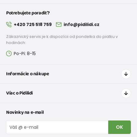
Potrebujete poradiť?
+420 725 518 759
info@pidilidi.cz
Zákaznický servis je k dispozícii od pondelka do piatku v
hodinách:
Po-Pi: 8-15
Informácie o nákupe
Ako nakupovať
Víac o Pidilidi
Doprava a platba
Tabuľka veľkostí oblečenia
Kontakt
Novinky na e-mail
Tabuľka veľkostí obuvi
O nás
Vrátenie tovaru a reklamacie
Blog
OK
Reklamačný poriadok
Veľkoobchod PiDiLiDi