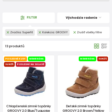
FILTER
Východzie radenie
Značka: Superfit
Kolekcia: GROOVY
Zrušiť všetky filtre
13 produktů
POSLEDNÉ KUSY
MEMBRÁNA
MEMBRÁNA
SUN25
SUN25
POSLEDNÍ NA SKLADĚ
Chlapčenské zimné topánky
Detské zimné topánky
GROOVY 2.0 Blue/Tuquoise
GROOVY 2.0 Brown/Yellow