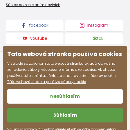
Nevyzdvihnutá objednávka na dobierku
Kolekcie tovaru
Súhlas so zasielaním noviniek
Podmienky propagácie a zľavové kódy
facebook
instagram
youtube
tiktok
Tato webová stránka používá cookies
V súlade so zákonom táto webová stránka ukladá do vášho
zariadenia súbory, všeobecne známe ako cookies. Ak chcete
používať túto stránku, súhlaste s nastavením súborov cookie.
Táto webová stránka používa súbory cookie
Nesúhlasím
Súhlasím
Obchodné podmienky
Ochrana osobných údajov
V súlade so zákonom táto webová stránka ukladá do vášho zariadenia súbory,