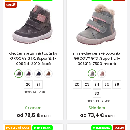
SUN25
dievčenské zimné topánky
zimné dievčenské topánky
GROOVY GTX, Superfit, 1-
GROOVY GTX, Superfit, 1-
009314-2010, šedá
006313-7500, modrá
20
21
20
23
24
25
28
1-009314-2010
30
1-006313-7500
Skladem
Skladem
od 72,6 €
od 73,4 €
s DPH
s DPH
POSLEDNÉ KUSY
MEMBRÁNA
MEMBRÁNA
SUN25