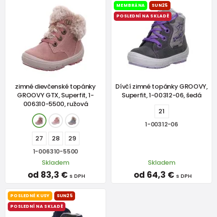
MEMBRÁNA
SUN25
POSLEDNÍ NA SKLADĚ
zimné dievčenské topánky
Dívčí zimné topánky GROOVY,
GROOVY GTX, Superfit, 1-
Superfit, 1-00312-06, šedá
006310-5500, ružová
21
1-00312-06
27
28
29
1-006310-5500
Skladem
Skladem
od 83,3 €
od 64,3 €
s DPH
s DPH
POSLEDNÉ KUSY
SUN25
POSLEDNÍ NA SKLADĚ