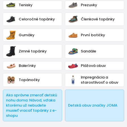
zdravotnu ortopedicku obuv
.
Tenisky
Prezuvky
Väčšina detí sa rodí so zdravými nohami, bohužiaľ o niekoľko
rokov neskôr má takmer tretina prváčikov ortopedickú vadu.
Celoročné topánky
Členkové topánky
Je to spôsobené nevhodnou obuvou alebo kvalitnou obuvou,
ale nesprávnej šírky alebo veľkosti...
Gumáky
První botičky
Zimné topánky
Sandále
Balerínky
Plážová obuv
Impregnácia a
Topánočky
starostlivosť o obuv
Ako správne zmerať detskú
nohu doma: Návod, vďaka
ktorému už nebudete
Detská obuv značky JOMA
musieť vracať topánky z e-
shopu