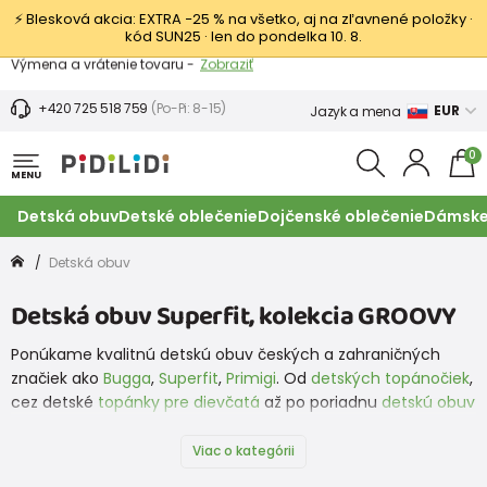
⚡ Blesková akcia: EXTRA −25 % na všetko, aj na zľavnené položky ·
kód SUN25 · len do pondelka 10. 8.
Výmena a vrátenie tovaru -
Zobraziť
Zľava 3,80 EUR na prvý nákup -
Podmienky
+420 725 518 759
(Po-Pi: 8-15)
EUR
Jazyk a mena
0
MENU
Detská obuv
Detské oblečenie
Dojčenské oblečenie
Dámske
Detská obuv
Detská obuv Superfit, kolekcia GROOVY
Ponúkame kvalitnú detskú obuv českých a zahraničných
značiek ako
Bugga
,
Superfit
,
Primigi
. Od
detských topánočiek
,
cez detské
topánky pre dievčatá
až po poriadnu
detskú obuv
pre chlapcov
. To všetko tu máme a teraz aj topánky od
značky
Protetika
. A čo nemáme my, nájdete na našej
Viac o kategórii
partnerskej stránke
www.obuvdetska.cz
, ktorá ponúka detskú