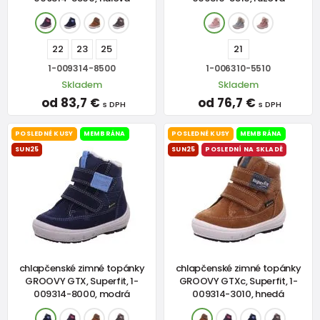
22
23
25
21
1-009314-8500
1-006310-5510
Skladem
Skladem
od 83,7 €
od 76,7 €
s DPH
s DPH
POSLEDNÉ KUSY
MEMBRÁNA
POSLEDNÉ KUSY
MEMBRÁNA
SUN25
SUN25
POSLEDNÍ NA SKLADĚ
chlapčenské zimné topánky
chlapčenské zimné topánky
GROOVY GTX, Superfit, 1-
GROOVY GTXc, Superfit, 1-
009314-8000, modrá
009314-3010, hnedá