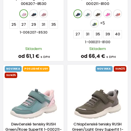
006207-8530
000211-8100
+5
25
27
29
31
35
1-006207-8530
27
31
35
39
40
1-000211-8100
Skladem
Skladem
od 61,1 €
od 66,4 €
s DPH
s DPH
NOVINKA
POSLEDNÉ KUSY
NOVINKA
SUN25
SUN25
Dievčenské tenisky RUSH
Chlapčenské tenisky RUSH
Green/Rose Superfit 1-000211-
Green/Light Grey Superfit 1-