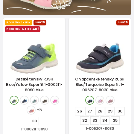
POSLEDNÉ KUSY
SUN25
SUN25
POSLEDNÍ NA SKLADĚ
Detské tenisky RUSH
Chlapčenské tenisky RUSH
Blue/Yellow Superfit 1-000211-
Blue/Turquoise Superfit 1-
8090 blue
006207-8030 blue
+5
26
27
28
29
30
32
33
34
35
38
1-006207-8030
1-000211-8090