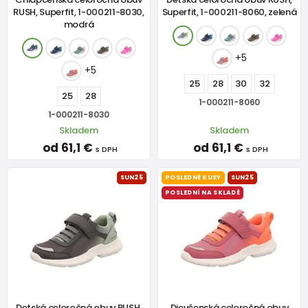
RUSH, Superfit, 1-000211-8030,
Superfit, 1-000211-8060, zelená
modrá
+5
+5
25
28
30
32
25
28
1-000211-8060
1-000211-8030
Skladem
Skladem
od 61,1 €
od 61,1 €
s DPH
s DPH
SUN25
POSLEDNÉ KUSY
SUN25
POSLEDNÍ NA SKLADĚ
Detská celoročná obuv RUSH,
Dievčenská celoročná obuv