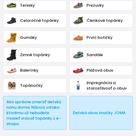
zdravotnu ortopedicku obuv
.
Tenisky
Prezuvky
Väčšina detí sa rodí so zdravými nohami, bohužiaľ o niekoľko
rokov neskôr má takmer tretina prváčikov ortopedickú vadu.
Celoročné topánky
Členkové topánky
Je to spôsobené nevhodnou obuvou alebo kvalitnou obuvou,
ale nesprávnej šírky alebo veľkosti...
Gumáky
První botičky
Zimné topánky
Sandále
Balerínky
Plážová obuv
Impregnácia a
Topánočky
starostlivosť o obuv
Ako správne zmerať detskú
nohu doma: Návod, vďaka
ktorému už nebudete
Detská obuv značky JOMA
musieť vracať topánky z e-
shopu