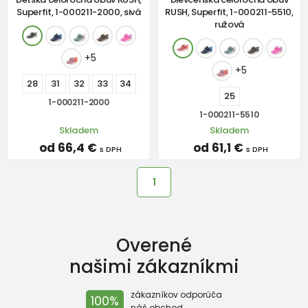
Superfit, 1-000211-2000, sivá
RUSH, Superfit, 1-000211-5510,
ružová
+5
+5
28
31
32
33
34
25
1-000211-2000
1-000211-5510
Skladem
Skladem
od 66,4 €
od 61,1 €
s DPH
s DPH
1
Overené
našimi zákazníkmi
zákazníkov odporúča
100%
náš obchod