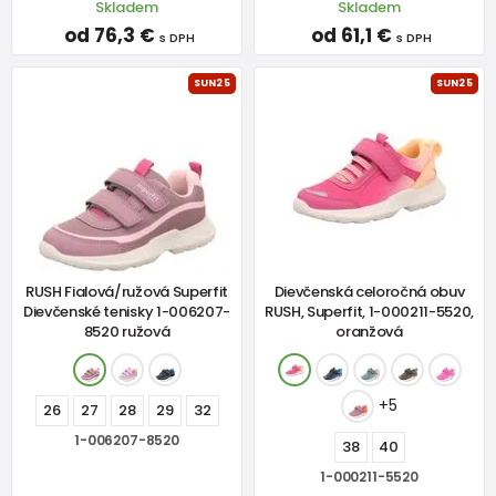
Skladem
Skladem
od 76,3 €
od 61,1 €
s DPH
s DPH
SUN25
SUN25
RUSH Fialová/ružová Superfit
Dievčenská celoročná obuv
Dievčenské tenisky 1-006207-
RUSH, Superfit, 1-000211-5520,
8520 ružová
oranžová
+5
26
27
28
29
32
1-006207-8520
38
40
1-000211-5520