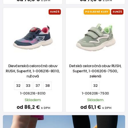
s DPH
s DPH
SUN25
POSLEDNÉ KUSY
SUN25
Dievčenská celoročná obuv
Detská celoročná obuv RUSH,
RUSH, Superfit, 1-006216-8010,
Superfit, 1-006206-7500,
ružová
zelená
32
33
37
38
32
1-006216-8010
1-006206-7500
Skladem
Skladem
od 86,2 €
od 61,1 €
s DPH
s DPH