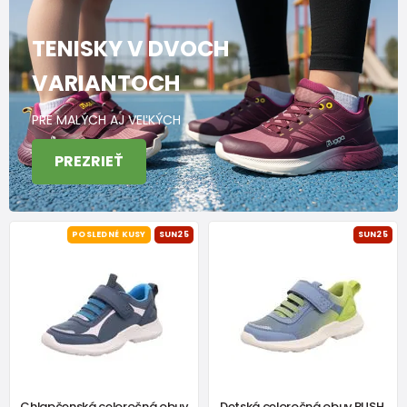
TENISKY V DVOCH
VARIANTOCH
PRE MALÝCH AJ VEĽKÝCH
PREZRIEŤ
POSLEDNÉ KUSY
SUN25
SUN25
Chlapčenská celoročná obuv
Detská celoročná obuv RUSH,