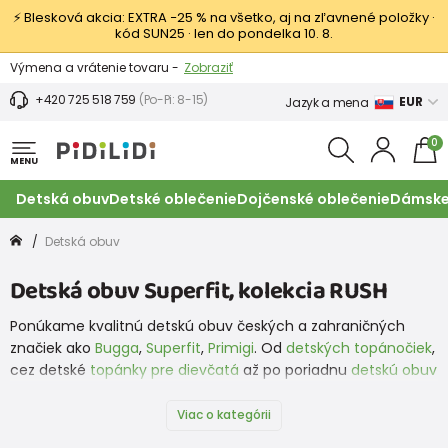
⚡ Blesková akcia: EXTRA −25 % na všetko, aj na zľavnené položky ·
kód SUN25 · len do pondelka 10. 8.
Výmena a vrátenie tovaru -
Zobraziť
Zľava 3,80 EUR na prvý nákup -
Podmienky
+420 725 518 759
(Po-Pi: 8-15)
EUR
Jazyk a mena
0
MENU
Detská obuv
Detské oblečenie
Dojčenské oblečenie
Dámske
Detská obuv
Detská obuv Superfit, kolekcia RUSH
Ponúkame kvalitnú detskú obuv českých a zahraničných
značiek ako
Bugga
,
Superfit
,
Primigi
. Od
detských topánočiek
,
cez detské
topánky pre dievčatá
až po poriadnu
detskú obuv
pre chlapcov
. To všetko tu máme a teraz aj topánky od
značky
Protetika
. A čo nemáme my, nájdete na našej
Viac o kategórii
partnerskej stránke
www.obuvdetska.cz
, ktorá ponúka detskú