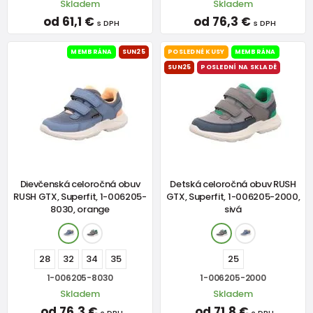
Skladem
Skladem
od 61,1 €
od 76,3 €
s DPH
s DPH
MEMBRÁNA
SUN25
POSLEDNÉ KUSY
MEMBRÁNA
SUN25
POSLEDNÍ NA SKLADĚ
Dievčenská celoročná obuv
Detská celoročná obuv RUSH
RUSH GTX, Superfit, 1-006205-
GTX, Superfit, 1-006205-2000,
8030, orange
sivá
28
32
34
35
25
1-006205-8030
1-006205-2000
Skladem
Skladem
od 76,3 €
od 71,8 €