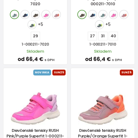
7020
000211-7010
+5
+5
29
27
31
40
1-000211-7020
1-000211-7010
Skladem
Skladem
od 66,4 €
od 66,4 €
s DPH
s DPH
NOVINKA
SUN25
SUN25
Dievčenské tenisky RUSH
Dievčenské tenisky RUSH
Pink/Purple Superfit 1-000211-
Purple/Orange Superfit 1-