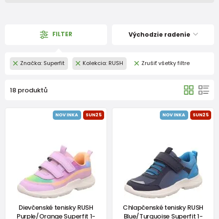
FILTER
Východzie radenie
Značka: Superfit
Kolekcia: RUSH
Zrušiť všetky filtre
18 produktů
NOVINKA
SUN25
NOVINKA
SUN25
Dievčenské tenisky RUSH
Chlapčenské tenisky RUSH
Purple/Orange Superfit 1-
Blue/Turquoise Superfit 1-