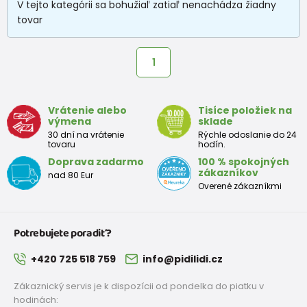
V tejto kategórii sa bohužiaľ zatiaľ nenachádza žiadny
tovar
1
Vrátenie alebo
Tisíce položiek na
výmena
sklade
30 dní na vrátenie
Rýchle odoslanie do 24
tovaru
hodín.
Doprava zadarmo
100 % spokojných
zákazníkov
nad 80 Eur
Overené zákazníkmi
Potrebujete poradiť?
+420 725 518 759
info@pidilidi.cz
Zákaznický servis je k dispozícii od pondelka do piatku v
hodinách: