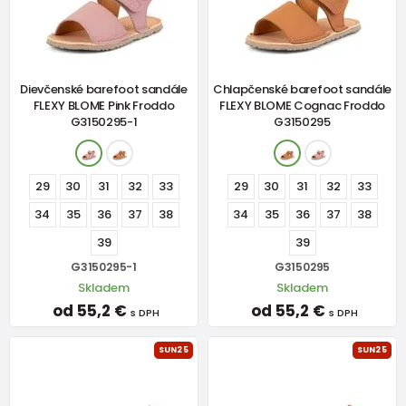
Dievčenské barefoot sandále
Chlapčenské barefoot sandále
FLEXY BLOME Pink Froddo
FLEXY BLOME Cognac Froddo
G3150295-1
G3150295
29
30
31
32
33
29
30
31
32
33
34
35
36
37
38
34
35
36
37
38
39
39
G3150295-1
G3150295
Skladem
Skladem
od 55,2 €
od 55,2 €
s DPH
s DPH
SUN25
SUN25