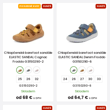
POSLEDNÉ KUSY
SUN25
SUN25
Chlapčenské barefoot sandále
Chlapčenské barefoot sandále
ELASTIC SANDAL Cognac
ELASTIC SANDAL Denim Froddo
Froddo G3150290-2
G3150290-6
25
26
32
24
26
27
30
33
G3150290-2
G3150290-6
Skladem
Skladem
od 68 €
od 64,7 €
s DPH
s DPH
SUN25
SUN25