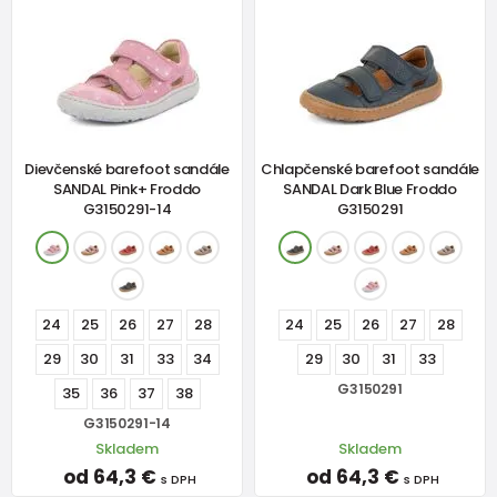
Dievčenské barefoot sandále
Chlapčenské barefoot sandále
SANDAL Pink+ Froddo
SANDAL Dark Blue Froddo
G3150291-14
G3150291
24
25
26
27
28
24
25
26
27
28
29
30
31
33
34
29
30
31
33
G3150291
35
36
37
38
G3150291-14
Skladem
Skladem
od 64,3 €
od 64,3 €
s DPH
s DPH