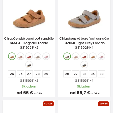
Chlapčenské barefoot sandále
Chlapčenské barefoot sandále
SANDAL Cognac Froddo
SANDAL Light Grey Froddo
G3150291-2
G3150291-4
25
26
27
28
29
25
27
31
34
38
G3150291-2
G3150291-4
Skladem
Skladem
od 66 €
od 69,7 €
s DPH
s DPH
SUN25
SUN25