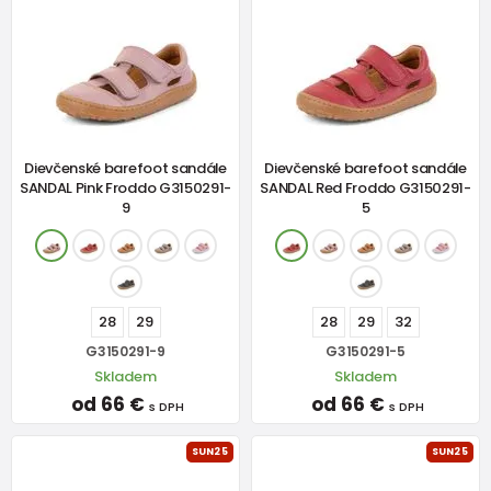
Dievčenské barefoot sandále
Dievčenské barefoot sandále
SANDAL Pink Froddo G3150291-
SANDAL Red Froddo G3150291-
9
5
28
29
28
29
32
G3150291-9
G3150291-5
Skladem
Skladem
od 66 €
od 66 €
s DPH
s DPH
SUN25
SUN25