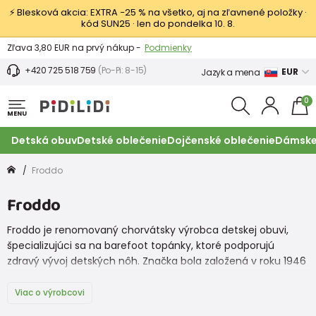
⚡ Blesková akcia: EXTRA −25 % na všetko, aj na zľavnené položky ·
kód SUN25 · len do pondelka 10. 8.
Výmena a vrátenie tovaru -
Zobraziť
Zľava 3,80 EUR na prvý nákup -
Podmienky
+420 725 518 759
(Po-Pi: 8-15)
EUR
Jazyk a mena
0
MENU
Detská obuv
Detské oblečenie
Dojčenské oblečenie
Dámske
Froddo
Froddo
Froddo je renomovaný chorvátsky výrobca detskej obuvi,
špecializujúci sa na barefoot topánky, ktoré podporujú
zdravý vývoj detských nôh. Značka bola založená v roku 1946
a odvtedy získala povesť vďaka svojej kvalite, pohodliu a
udržateľnosti.
Viac o výrobcovi