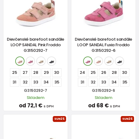
Dievčenské barefoot sandále
Dievčenské barefoot sandále
LOOP SANDAL Pink Froddo
LOOP SANDAL Fuxia Froddo
G3150292-7
G3150292-6
25
27
28
29
30
24
25
26
28
30
31
32
33
34
35
31
32
33
34
35
G3150292-7
G3150292-6
Skladem
Skladem
od 72,1 €
od 68 €
s DPH
s DPH
SUN25
SUN25