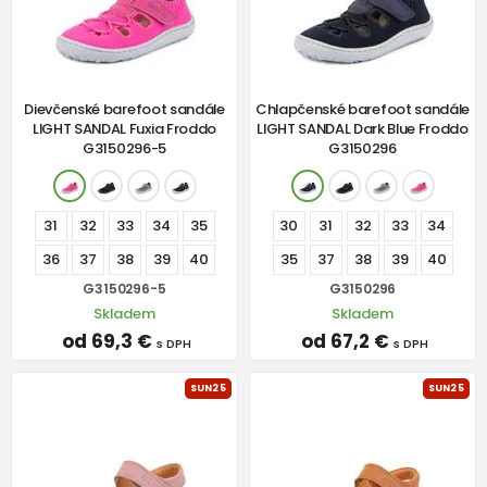
Dievčenské barefoot sandále
Chlapčenské barefoot sandále
LIGHT SANDAL Fuxia Froddo
LIGHT SANDAL Dark Blue Froddo
G3150296-5
G3150296
31
32
33
34
35
30
31
32
33
34
36
37
38
39
40
35
37
38
39
40
G3150296-5
G3150296
Skladem
Skladem
od 69,3 €
od 67,2 €
s DPH
s DPH
SUN25
SUN25