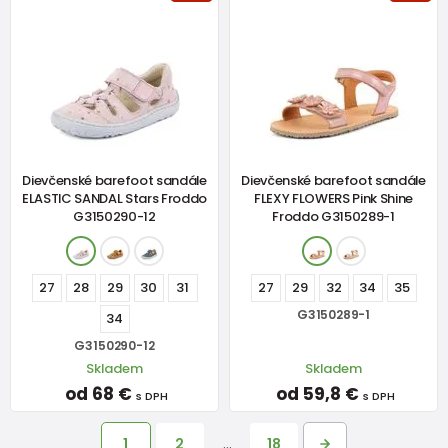
Dievčenské barefoot sandále
Dievčenské barefoot sandále
ELASTIC SANDAL Stars Froddo
FLEXY FLOWERS Pink Shine
G3150290-12
Froddo G3150289-1
27
28
29
30
31
27
29
32
34
35
G3150289-1
34
G3150290-12
Skladem
Skladem
od 68 €
od 59,8 €
s DPH
s DPH
1
2
…
18