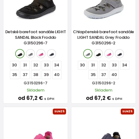
Detské barefoot sandále LIGHT
Chlapčenské barefoot sandále
SANDAL Black Froddo
LIGHT SANDAL Grey Froddo
G3150296-7
G3150296-2
30
31
32
33
34
30
31
32
33
34
35
37
38
39
40
35
37
40
G3150296-7
G3150296-2
Skladem
Skladem
od 67,2 €
od 67,2 €
s DPH
s DPH
SUN25
SUN25