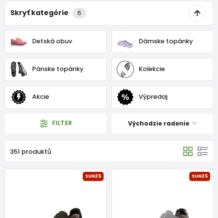
Skryť kategórie
6
Detská obuv
Dámske topánky
Pánske topánky
Kolekcie
Akcie
Výpredaj
FILTER
Východzie radenie
351 produktů
SUN25
SUN25