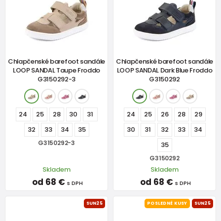
Chlapčenské barefoot sandále
Chlapčenské barefoot sandále
LOOP SANDAL Taupe Froddo
LOOP SANDAL Dark Blue Froddo
G3150292-3
G3150292
24
25
28
30
31
24
25
26
28
29
32
33
34
35
30
31
32
33
34
G3150292-3
35
G3150292
Skladem
Skladem
od 68 €
od 68 €
s DPH
s DPH
SUN25
POSLEDNÉ KUSY
SUN25