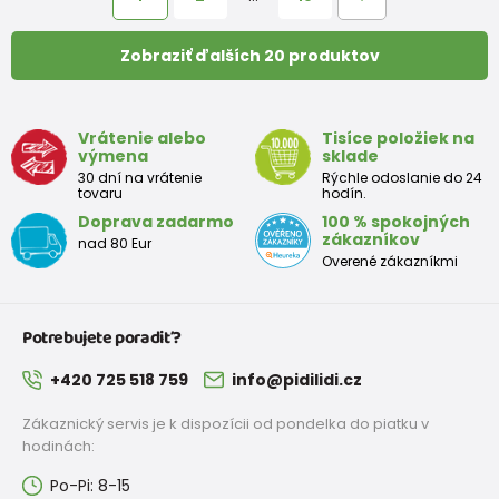
Zobraziť ďalších 20 produktov
Vrátenie alebo
Tisíce položiek na
výmena
sklade
30 dní na vrátenie
Rýchle odoslanie do 24
tovaru
hodín.
Doprava zadarmo
100 % spokojných
zákazníkov
nad 80 Eur
Overené zákazníkmi
Potrebujete poradiť?
+420 725 518 759
info@pidilidi.cz
Zákaznický servis je k dispozícii od pondelka do piatku v
hodinách:
Po-Pi: 8-15