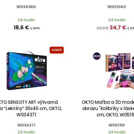
W034365
W031040
24 hodin
24 hodin
18,6 €
24,7 €
26,8 €
s DPH
s D
SUN25
TO SENSOTY ART výtvarná
OKTO Maľba a 3D mode
a ”Lekníny” 30x40 cm, OKTO,
obrazu "Kolibríky v lásk
W034371
cm, OKTO, W0511
W034371
W051119
24 hodin
24 hodin