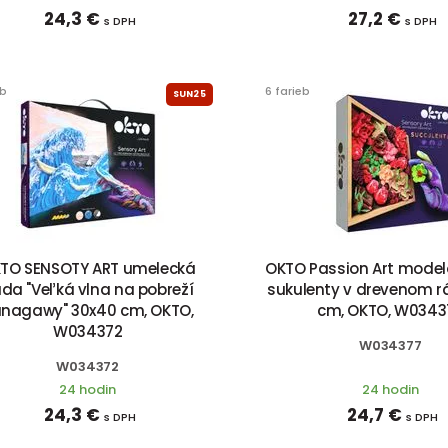
24,3 €
27,2 €
s DPH
s DPH
eb
6 farieb
SUN25
TO SENSOTY ART umelecká
OKTO Passion Art model
da "Veľká vlna na pobreží
sukulenty v drevenom r
nagawy" 30x40 cm, OKTO,
cm, OKTO, W0343
W034372
W034377
W034372
24 hodin
24 hodin
24,3 €
24,7 €
s DPH
s DPH