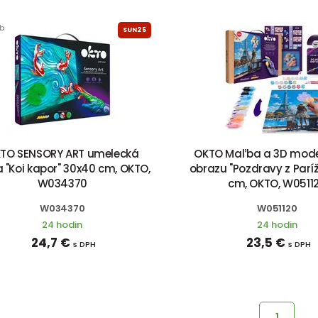
eb
SUN25
TO SENSORY ART umelecká
OKTO Maľba a 3D mode
 "Koi kapor" 30x40 cm, OKTO,
obrazu "Pozdravy z Parí
W034370
cm, OKTO, W0511
W034370
W051120
24 hodin
24 hodin
24,7 €
23,5 €
s DPH
s DPH
1