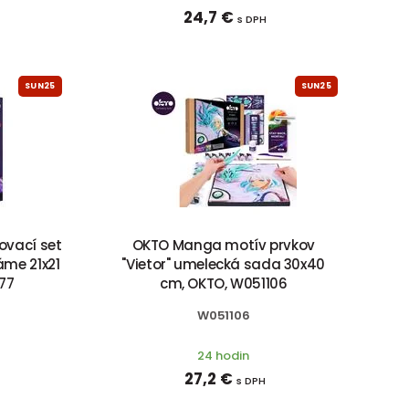
24,7 €
s DPH
SUN25
SUN25
ovací set
OKTO Manga motív prvkov
áme 21x21
"Vietor" umelecká sada 30x40
77
cm, OKTO, W051106
W051106
24 hodin
27,2 €
s DPH