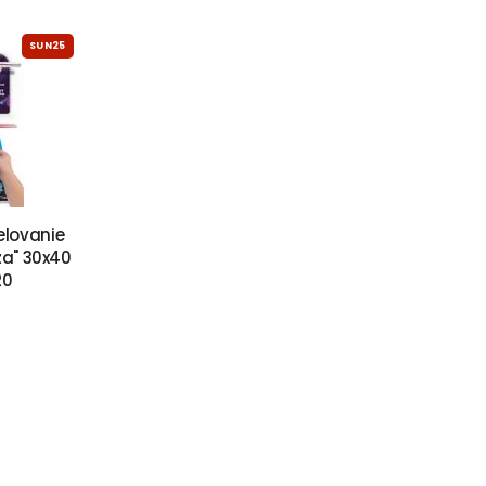
SUN25
lovanie
ža" 30x40
20