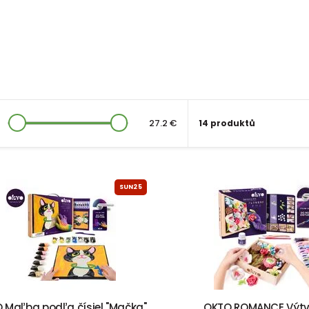
27.2 €
14 produktů
SUN25
 Maľba podľa čísiel "Mačka"
OKTO ROMANCE Výt