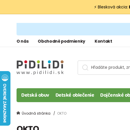
⚡ Blesková akcia:
O nás
Obchodné podmienky
Kontakt
Detská obuv
Detské oblečenie
Dojčenské ob
Úvodná stránka
OKTO
OKTO