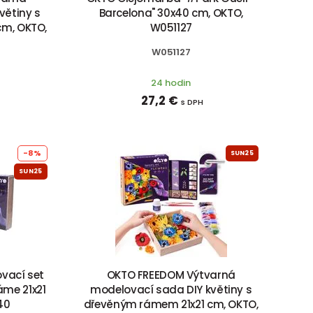
větiny s
Barcelona" 30x40 cm, OKTO,
cm, OKTO,
W051127
W051127
24 hodin
27,2 €
s DPH
-8%
SUN25
SUN25
vací set
OKTO FREEDOM Výtvarná
áme 21x21
modelovací sada DIY květiny s
40
dřevěným rámem 21x21 cm, OKTO,