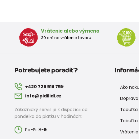
Vrátenie alebo výmena
30 dní na vrátenie tovaru
Potrebujete poradiť?
Informá
+420 725 518 759
Ako nak
info@pidilidi.cz
Doprava 
Zákaznický servis je k dispozícii od
Tabuľka 
pondelka do piatku v hodinách:
Tabuľka 
Po-Pi: 8-15
Vrátenie