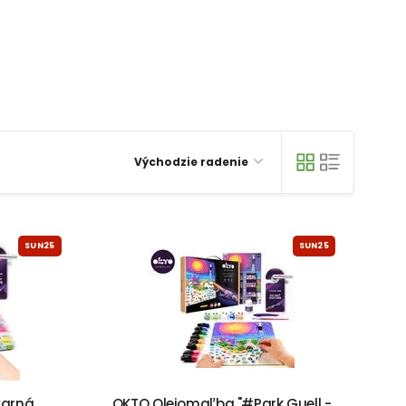
Východzie radenie
SUN25
SUN25
varná
OKTO Olejomaľba "#Park Guell -