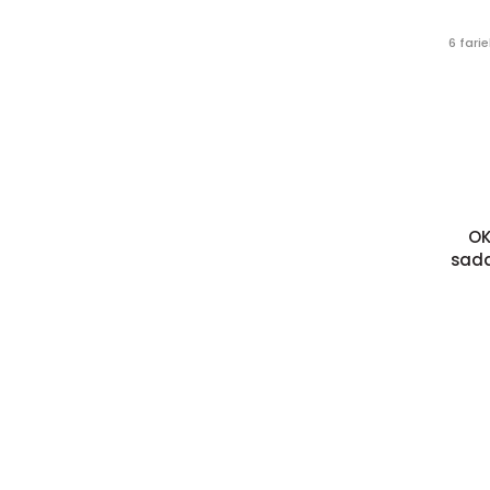
6 fari
OK
sada