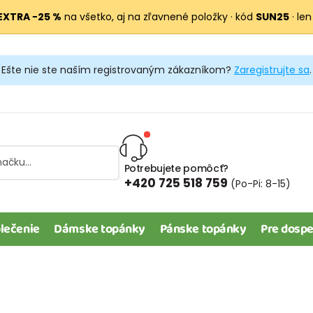
EXTRA −25 %
na všetko, aj na zľavnené položky · kód
SUN25
· len
Ešte nie ste naším registrovaným zákazníkom?
Zaregistrujte sa
.
Potrebujete pomôcť?
+420 725 518 759
(Po-Pi: 8-15)
lečenie
Dámske topánky
Pánske topánky
Pre dospe