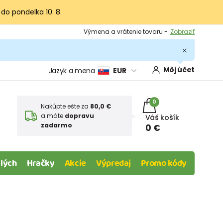
 do pondelka 10. 8.
Výmena a vrátenie tovaru -
Zobraziť
Zľava 3,80 EUR na prvý nákup -
Podmienky
Môj účet
Jazyk a mena
EUR
0
Nakúpte ešte za
80,0 €
a máte
dopravu
Váš košík
zadarmo
0 €
lých
Hračky
Akcie
Výpredaj
Promo kódy