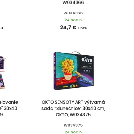
W034366
W034366
24 hodin
24,7 €
PH
s DPH
lovanie
OKTO SENSOTY ART výtvarná
e" 30x40
sada ”Slunečnice” 30x40 cm,
19
OKTO, W034375
W034375
24 hodin