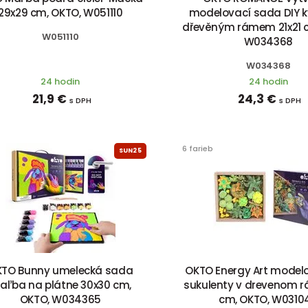
29x29 cm, OKTO, W051110
modelovací sada DIY k
dřevěným rámem 21x21 
W051110
W034368
W034368
24 hodin
24 hodin
21,9 €
24,3 €
s DPH
s DPH
6 farieb
SUN25
TO Bunny umelecká sada
OKTO Energy Art modelo
aľba na plátne 30x30 cm,
sukulenty v drevenom r
OKTO, W034365
cm, OKTO, W0310