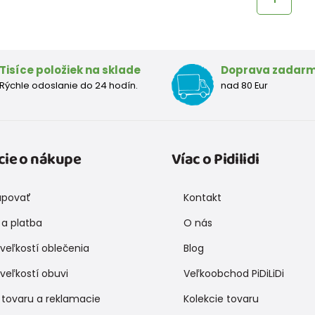
Tisíce položiek na sklade
Doprava zadar
Rýchle odoslanie do 24 hodín.
nad 80 Eur
cie o nákupe
Víac o Pidilidi
upovať
Kontakt
a platba
O nás
veľkostí oblečenia
Blog
veľkostí obuvi
Veľkoobchod PiDiLiDi
 tovaru a reklamacie
Kolekcie tovaru