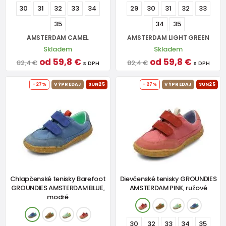
30
31
32
33
34
29
30
31
32
33
35
34
35
AMSTERDAM CAMEL
AMSTERDAM LIGHT GREEN
Skladem
Skladem
od 59,8 €
od 59,8 €
82,4 €
82,4 €
s DPH
s DPH
-27%
VÝPREDAJ
SUN25
-27%
VÝPREDAJ
SUN25
Chlapčenské tenisky Barefoot
Dievčenské tenisky GROUNDIES
GROUNDIES AMSTERDAM BLUE,
AMSTERDAM PINK, ružové
modré
30
32
33
34
35