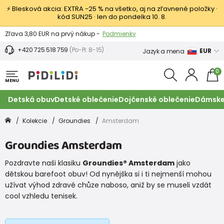
⚡ Blesková akcia: EXTRA −25 % na všetko, aj na zľavnené položky ·
kód SUN25 · len do pondelka 10. 8.
Výmena a vrátenie tovaru -
Zobraziť
Zľava 3,80 EUR na prvý nákup -
Podmienky
+420 725 518 759
(Po-Pi: 8-15)
EUR
Jazyk a mena
0
MENU
Detská obuv
Detské oblečenie
Dojčenské oblečenie
Dámske
Kolekcie
Groundies
Amsterdam
Groundies Amsterdam
Pozdravte naši klasiku
Groundies® Amsterdam
jako
dětskou barefoot obuv! Od nynějška si i ti nejmenší mohou
užívat výhod zdravé chůze naboso, aniž by se museli vzdát
cool vzhledu tenisek.