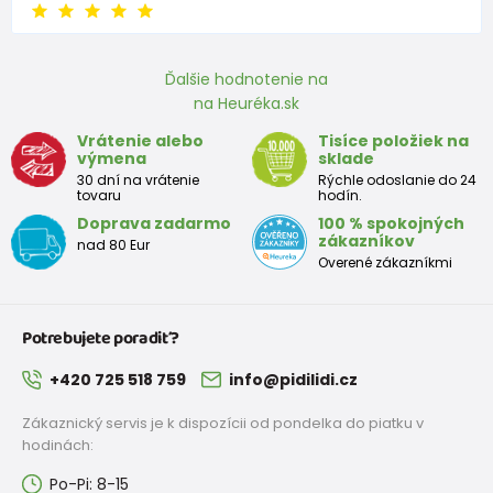
Ďalšie hodnotenie na
na Heuréka.sk
Vrátenie alebo
Tisíce položiek na
výmena
sklade
30 dní na vrátenie
Rýchle odoslanie do 24
tovaru
hodín.
Doprava zadarmo
100 % spokojných
zákazníkov
nad 80 Eur
Overené zákazníkmi
Potrebujete poradiť?
+420 725 518 759
info@pidilidi.cz
Zákaznický servis je k dispozícii od pondelka do piatku v
hodinách:
Po-Pi: 8-15