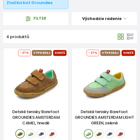
Značka bot Groundies
FILTER
Východzie radenie
4 produktů
-27%
VÝPREDAJ
SUN25
-27%
VÝPREDAJ
SUN25
Detské tenisky Barefoot
Detské tenisky Barefoot
GROUNDIES AMSTERDAM
GROUNDIES AMSTERDAM LIGHT
CAMEL, hnedé
GREEN, zelené