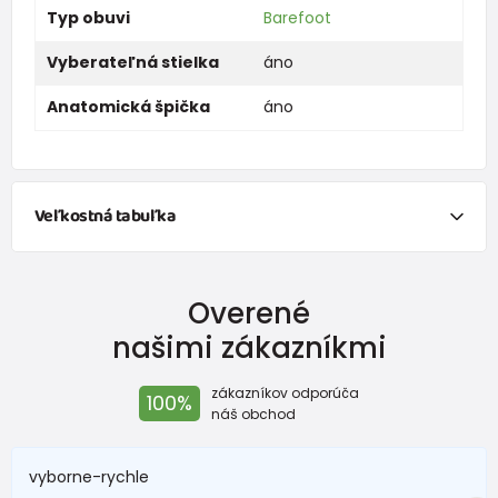
Typ obuvi
Barefoot
Vyberateľná stielka
áno
Anatomická špička
áno
Veľkostná tabuľka
Veľkostná tabuľka detskej barefoot obuvi Joma (EU
27–39)
Overené
Táto tabuľka ti pomôže presne určiť správnu veľkosť podľa
našimi zákazníkmi
skutočnej vnútornej dĺžky a šírky topánky, čo je pri barefoot
obúvaní oveľa dôležitejšie než klasické číslovanie:
zákazníkov odporúča
100%
náš obchod
Vnútorná
Vnútorná
Odporúčaná
EU
dĺžka
šírka
dĺžka
veľkosť
topánky
topánky
chodidla
vyborne-rychle