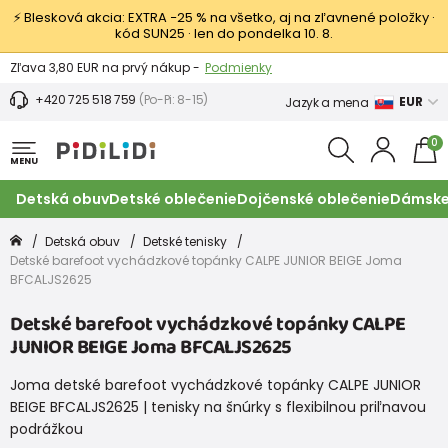
⚡ Blesková akcia: EXTRA −25 % na všetko, aj na zľavnené položky ·
kód SUN25 · len do pondelka 10. 8.
Výmena a vrátenie tovaru -
Zobraziť
Zľava 3,80 EUR na prvý nákup -
Podmienky
+420 725 518 759
(Po-Pi: 8-15)
EUR
Jazyk a mena
0
MENU
Detská obuv
Detské oblečenie
Dojčenské oblečenie
Dámske
Detská obuv
Detské tenisky
Detské barefoot vychádzkové topánky CALPE JUNIOR BEIGE Joma
BFCALJS2625
Detské barefoot vychádzkové topánky CALPE
JUNIOR BEIGE Joma BFCALJS2625
Joma detské barefoot vychádzkové topánky CALPE JUNIOR
BEIGE BFCALJS2625 | tenisky na šnúrky s flexibilnou priľnavou
podrážkou