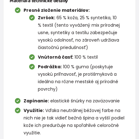
Materiál a technické detaily
Presné zloženie materiálov:
Zvršok:
65 % koža, 25 % syntetika, 10
% textil (tento vyvážený mix prírodnej
usne, syntetiky a textilu zabezpečuje
vysokú odolnosť, no zároveň udržiava
čiastočnú priedušnosť)
Vnútorná časť:
100 % textil
Podrážka:
100 % guma (poskytuje
vysokú priľnavosť, je protišmyková a
ideálna na rôzne mestské aj prírodné
povrchy)
Zapínanie:
elastické šnúrky na zaväzovanie
Využitie:
Vďaka neutrálnej béžovej farbe na
nich nie je tak vidieť bežná špina a vyšší podiel
kože ich predurčuje na spoľahlivé celoročné
využitie.