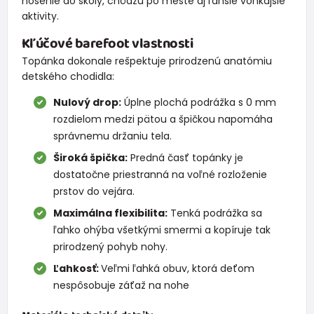
nosenie do školy, chôdzu po meste aj ľahšie vonkajšie
aktivity.
Kľúčové barefoot vlastnosti
Topánka dokonale rešpektuje prirodzenú anatómiu
detského chodidla:
Nulový drop:
Úplne plochá podrážka s 0 mm
rozdielom medzi pätou a špičkou napomáha
správnemu držaniu tela.
Široká špička:
Predná časť topánky je
dostatočne priestranná na voľné rozloženie
prstov do vejára.
Maximálna flexibilita:
Tenká podrážka sa
ľahko ohýba všetkými smermi a kopíruje tak
prirodzený pohyb nohy.
Ľahkosť:
Veľmi ľahká obuv, ktorá deťom
nespôsobuje záťaž na nohe