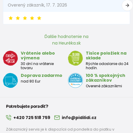
Overený zákazník, 17. 7. 2026
27
180 mm
68 mm
168–170 mm
28
186 mm
69 mm
174–176 mm
29
194 mm
70 mm
182–184 mm
Ďalšie hodnotenie na
30
200 mm
71 mm
188–190 mm
na Heuréka.sk
Vrátenie alebo
Tisíce položiek na
31
207 mm
72 mm
195–197 mm
výmena
sklade
30 dní na vrátenie
Rýchle odoslanie do 24
32
213 mm
73 mm
201–203 mm
tovaru
hodín.
Doprava zadarmo
100 % spokojných
33
220 mm
75 mm
208–210 mm
zákazníkov
nad 80 Eur
Overené zákazníkmi
34
225 mm
77 mm
213–215 mm
35
232 mm
79 mm
220–222 mm
Potrebujete poradiť?
36
238 mm
81 mm
226–228 mm
+420 725 518 759
info@pidilidi.cz
37
245 mm
83 mm
233–235 mm
Zákaznický servis je k dispozícii od pondelka do piatku v