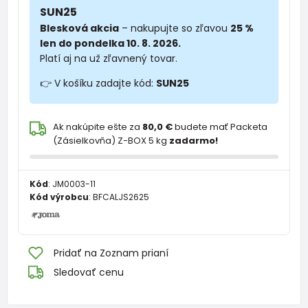
SUN25
Blesková akcia
– nakupujte so zľavou
25 %
len do pondelka 10. 8. 2026.
Platí aj na už zľavnený tovar.
👉 V košíku zadajte kód:
SUN25
Ak nakúpite ešte za
80,0 €
budete mať Packeta
(Zásielkovňa) Z-BOX 5 kg
zadarmo!
Kód
:
JM0003-11
Kód výrobcu
:
BFCALJS2625
Pridať na Zoznam prianí
Sledovať cenu