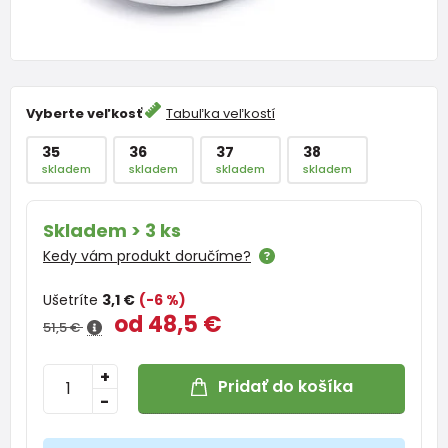
Vyberte veľkosť
Tabuľka veľkostí
35
36
37
38
skladem
skladem
skladem
skladem
Skladem > 3 ks
Kedy vám produkt doručíme?
Ušetríte
3,1 €
(-6 %)
od 48,5 €
51,5 €
+
Pridať do košíka
-