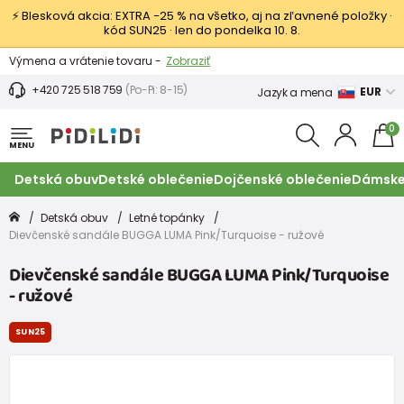
⚡ Blesková akcia: EXTRA −25 % na všetko, aj na zľavnené položky ·
kód SUN25 · len do pondelka 10. 8.
Výmena a vrátenie tovaru -
Zobraziť
Zľava 3,80 EUR na prvý nákup -
Podmienky
+420 725 518 759
(Po-Pi: 8-15)
EUR
Jazyk a mena
0
MENU
Detská obuv
Detské oblečenie
Dojčenské oblečenie
Dámske
Detská obuv
Letné topánky
Dievčenské sandále BUGGA LUMA Pink/Turquoise - ružové
Dievčenské sandále BUGGA LUMA Pink/Turquoise
- ružové
SUN25