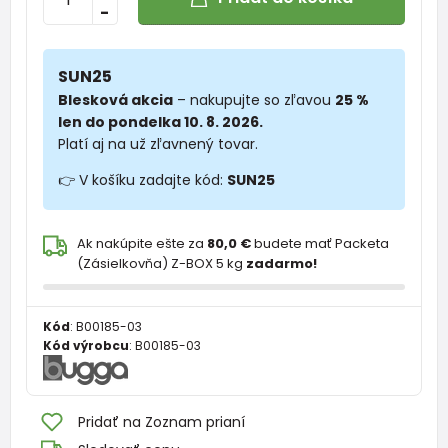
-
SUN25
Blesková akcia
– nakupujte so zľavou
25 %
len do pondelka 10. 8. 2026.
Platí aj na už zľavnený tovar.
👉 V košíku zadajte kód:
SUN25
Ak nakúpite ešte za
80,0 €
budete mať Packeta
(Zásielkovňa) Z-BOX 5 kg
zadarmo!
Kód
:
B00185-03
Kód výrobcu
:
B00185-03
Pridať na Zoznam prianí