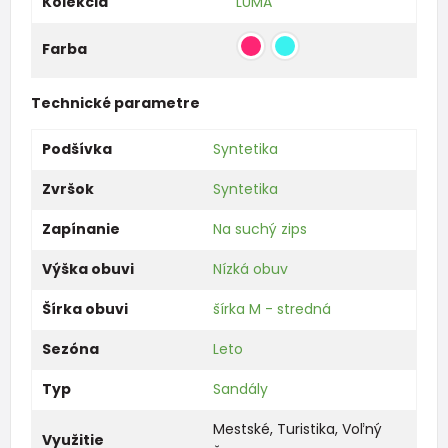
Kolekcia
LUMA
Farba
Technické parametre
Podšívka
Syntetika
Zvršok
Syntetika
Zapínanie
Na suchý zips
Výška obuvi
Nízká obuv
Šírka obuvi
šírka M - stredná
Sezóna
Leto
Typ
Sandály
Mestské
,
Turistika
,
Voľný
Využitie