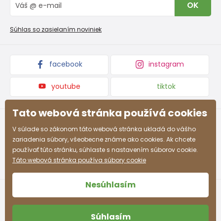
OK
Reklamačný poriadok
Veľkoobchod PiDiLiDi
Nevyzdvihnutá objednávka na dobierku
Kolekcie tovaru
Súhlas so zasielaním noviniek
Podmienky propagácie a zľavové kódy
facebook
instagram
youtube
tiktok
Tato webová stránka používá cookies
V súlade so zákonom táto webová stránka ukladá do vášho
zariadenia súbory, všeobecne známe ako cookies. Ak chcete
používať túto stránku, súhlaste s nastavením súborov cookie.
Táto webová stránka používa súbory cookie
Nesúhlasím
Súhlasím