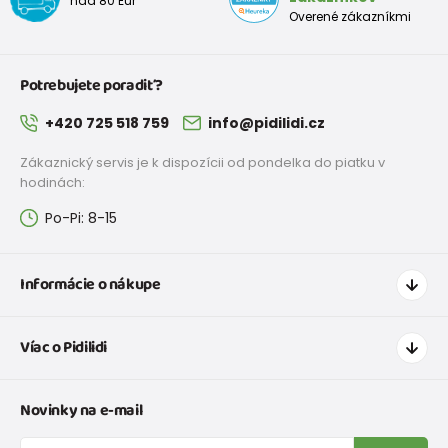
nad 80 Eur
Overené zákazníkmi
Potrebujete poradiť?
+420 725 518 759
info@pidilidi.cz
Zákaznický servis je k dispozícii od pondelka do piatku v
hodinách:
Po-Pi: 8-15
Informácie o nákupe
Ako nakupovať
Víac o Pidilidi
Doprava a platba
Tabuľka veľkostí oblečenia
Kontakt
Novinky na e-mail
Tabuľka veľkostí obuvi
O nás
Vrátenie tovaru a reklamacie
Blog