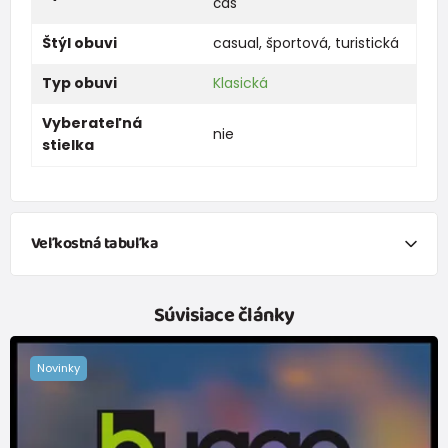
čas
Štýl obuvi
casual
,
športová
,
turistická
Typ obuvi
Klasická
Vyberateľná
nie
stielka
Veľkostná tabuľka
Velikost
27
28
29
30
31
32
33
Súvisiace články
Délka
178
184
191
197
204
210
217
stélky
mm
mm
mm
mm
mm
mm
mm
Novinky