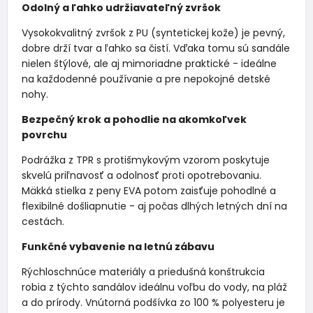
Odolný a ľahko udržiavateľný zvršok
Vysokokvalitný zvršok z PU (syntetickej kože) je pevný,
dobre drží tvar a ľahko sa čistí. Vďaka tomu sú sandále
nielen štýlové, ale aj mimoriadne praktické - ideálne
na každodenné používanie a pre nepokojné detské
nohy.
Bezpečný krok a pohodlie na akomkoľvek
povrchu
Podrážka z TPR s protišmykovým vzorom poskytuje
skvelú priľnavosť a odolnosť proti opotrebovaniu.
Mäkká stielka z peny EVA potom zaisťuje pohodlné a
flexibilné došliapnutie - aj počas dlhých letných dní na
cestách.
Funkčné vybavenie na letnú zábavu
Rýchloschnúce materiály a priedušná konštrukcia
robia z týchto sandálov ideálnu voľbu do vody, na pláž
a do prírody. Vnútorná podšívka zo 100 % polyesteru je