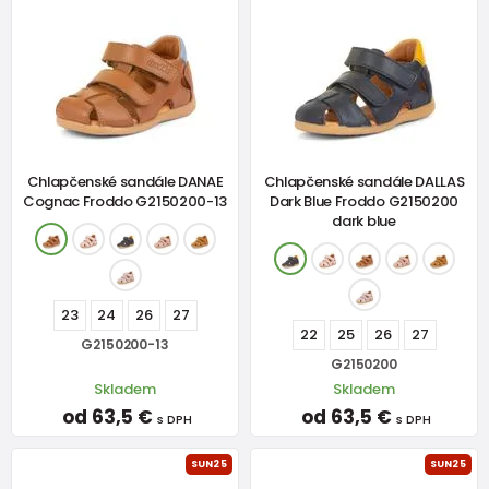
Chlapčenské sandále DANAE
Chlapčenské sandále DALLAS
Cognac Froddo G2150200-13
Dark Blue Froddo G2150200
dark blue
23
24
26
27
22
25
26
27
G2150200-13
G2150200
Skladem
Skladem
od 63,5 €
od 63,5 €
s DPH
s DPH
SUN25
SUN25