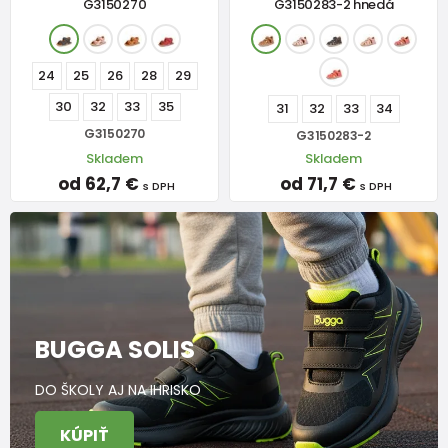
G3150270
G3150283-2 hnedá
24
25
26
28
29
30
32
33
35
31
32
33
34
G3150270
G3150283-2
Skladem
Skladem
od 62,7 €
od 71,7 €
s DPH
s DPH
BUGGA SOLIS
DO ŠKOLY AJ NA IHRISKO
KÚPIŤ