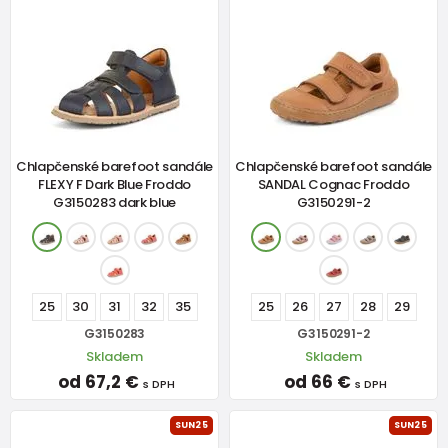
Chlapčenské barefoot sandále
Chlapčenské barefoot sandále
FLEXY F Dark Blue Froddo
SANDAL Cognac Froddo
G3150283 dark blue
G3150291-2
25
30
31
32
35
25
26
27
28
29
G3150283
G3150291-2
Skladem
Skladem
od 67,2 €
od 66 €
s DPH
s DPH
SUN25
SUN25