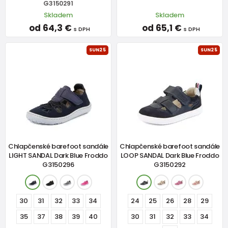
G3150291
Skladem
Skladem
od 64,3 €
od 65,1 €
s DPH
s DPH
SUN25
SUN25
Chlapčenské barefoot sandále
Chlapčenské barefoot sandále
LIGHT SANDAL Dark Blue Froddo
LOOP SANDAL Dark Blue Froddo
G3150296
G3150292
30
31
32
33
34
24
25
26
28
29
35
37
38
39
40
30
31
32
33
34