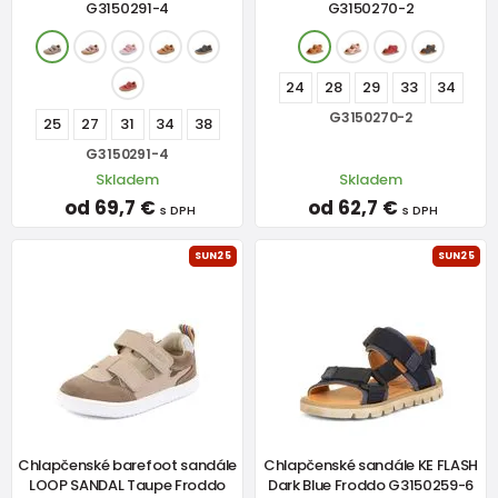
G3150291-4
G3150270-2
24
28
29
33
34
G3150270-2
25
27
31
34
38
G3150291-4
Skladem
Skladem
od 69,7 €
od 62,7 €
s DPH
s DPH
SUN25
SUN25
Chlapčenské barefoot sandále
Chlapčenské sandále KE FLASH
LOOP SANDAL Taupe Froddo
Dark Blue Froddo G3150259-6