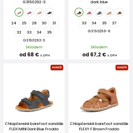
G3150292-3
dark blue
24
25
28
30
31
33
34
35
37
G3150259-6
32
33
34
35
G3150292-3
Skladem
Skladem
od 68 €
od 67,2 €
s DPH
s DPH
SUN25
SUN25
Chlapčenské barefoot sandále
Chlapčenské barefoot sandále
FLEXI MINI Dark Blue Froddo
FLEXY F Brown Froddo