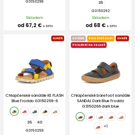
G3150296
35
G3150292
Skladem
Skladem
od 67,2 €
od 68 €
s DPH
s DPH
SUN25
KOŽENÉ
POSLEDNÉ KUSY
SUN25
POSLEDNÍ NA SKLADĚ
Chlapčenské sandále KE FLASH
Chlapčenské barefoot sandále
Blue Froddo G3150259-6
SANDAL Dark Blue Froddo
G3150266 dark blue
35
40
+1
G3150259