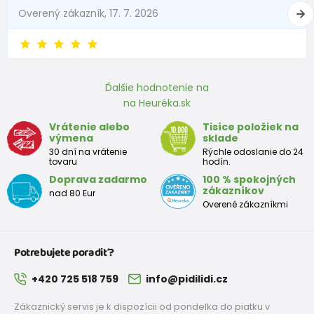
Overený zákazník, 17. 7. 2026
Ďalšie hodnotenie na
na Heuréka.sk
Vrátenie alebo
Tisíce položiek na
výmena
sklade
30 dní na vrátenie
Rýchle odoslanie do 24
tovaru
hodín.
Doprava zadarmo
100 % spokojných
zákazníkov
nad 80 Eur
Overené zákazníkmi
Potrebujete poradiť?
+420 725 518 759
info@pidilidi.cz
Zákaznický servis je k dispozícii od pondelka do piatku v