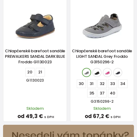
Chlapčenské barefoot sandále
Chlapčenské barefoot sandále
PREWALKERS SANDAL DARK BLUE
LIGHT SANDAL Grey Froddo
Froddo G1130023
G3150296-2
20
21
G1130023
30
31
32
33
34
35
37
40
G3150296-2
Skladem
Skladem
od 49,3 €
od 67,2 €
s DPH
s DPH