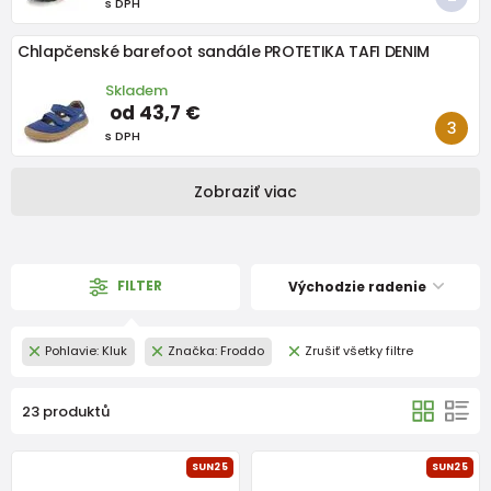
s DPH
Chlapčenské barefoot sandále PROTETIKA TAFI DENIM
Skladem
od 43,7 €
s DPH
Zobraziť viac
FILTER
Východzie radenie
Pohlavie: Kluk
Značka: Froddo
Zrušiť všetky filtre
23 produktů
SUN25
SUN25