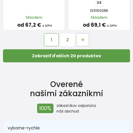
34
G3150266
Skladem
Skladem
od 67,2 €
od 69,1 €
s DPH
s DPH
1
2
Zobraziť ďalších 20 produktov
Overené
našimi zákazníkmi
zákazníkov odporúča
100%
náš obchod
vyborne-rychle