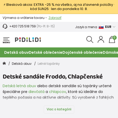
⚡ Blesková akcia: EXTRA −25 % na všetko, aj na zľavnené položky ·
kód SUN25 · len do pondelka 10. 8.
Výmena a vrátenie tovaru -
Zobraziť
Zľava 3,80 EUR na prvý nákup -
Podmienky
+420 725 518 759
(Po-Pi: 8-15)
EUR
Jazyk a mena
0
MENU
Detská obuv
Detské oblečenie
Dojčenské oblečenie
Dámske
Detská obuv
Letné topánky
Detské sandále Froddo, Chlapčenské
Detská letná obuv
alebo detské sandále sú topánky určené
špeciálne pre
dievčatá
a
chlapcov
, ktoré sú ideálne do
teplého počasia a na aktívne aktivity. Sú vyrobené z ľahkých
materiálov, ako je
koža
alebo prípadne kombinácia syntetiky
a látky, a majú otvorený dizajn, ktorý umožňuje nohám
Viac o kategórii
dýchať a ľahko vniknúť vzduchu. Obľúbená je aj
obuv