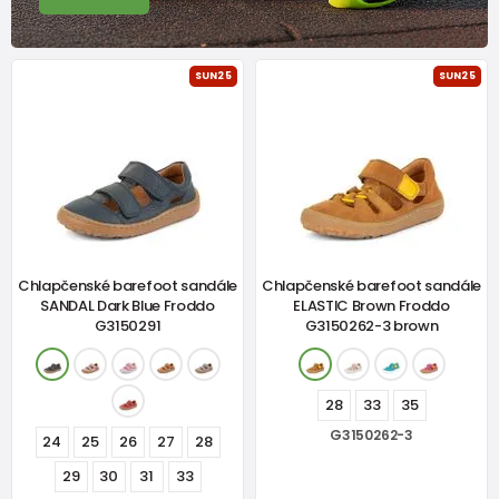
SUN25
SUN25
Chlapčenské barefoot sandále
Chlapčenské barefoot sandále
SANDAL Dark Blue Froddo
ELASTIC Brown Froddo
G3150291
G3150262-3 brown
28
33
35
G3150262-3
24
25
26
27
28
29
30
31
33