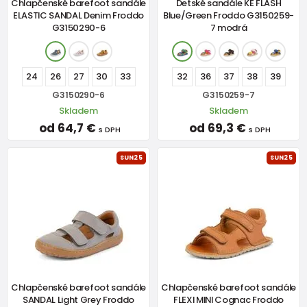
Chlapčenské barefoot sandále
Detské sandále KE FLASH
ELASTIC SANDAL Denim Froddo
Blue/Green Froddo G3150259-
G3150290-6
7 modrá
24
26
27
30
33
32
36
37
38
39
G3150290-6
G3150259-7
Skladem
Skladem
od 64,7 €
od 69,3 €
s DPH
s DPH
SUN25
SUN25
Chlapčenské barefoot sandále
Chlapčenské barefoot sandále
SANDAL Light Grey Froddo
FLEXI MINI Cognac Froddo