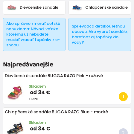
naboso
a samozrejme značky ako
Superfit
,
Keen
,
Protetika
,
Dievčenské sandále
Chlapčenské sandále
Crave
,
Pegres
a naša
Bugga
- obuv za rozumnú cenu.
Ako správne zmerať detskú
Sprievodca detskou letnou
nohu doma: Návod, vďaka
obuvou: Ako vybrať sandále,
ktorému už nebudete
barefoot aj topánky do
musieť vracať topánky z e-
vody?
shopu
Najpredávanejšie
Dievčenské sandále BUGGA RAZO Pink - ružové
Skladem
od 34 €
s DPH
Chlapčenské sandále BUGGA RAZO Blue - modré
Skladem
od 34 €