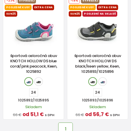
-23%
VÝPREDAJ
-14%
VÝPREDAJ
POSLEDNÉ KUSY
EXTRA CENA
POSLEDNÉ KUSY
EXTRA CENA
SUN25
SUN25
POSLEDNÍ NA SKLADĚ
športová celoročná obuv
športová celoročná obuv
KNOTCH HOLLOW DS blue
KNOTCH HOLLOW DS
coral/pink peacock, Keen,
black/keen yellow, Keen,
1025892
1025893/1025896
24
24
1025892/1025895
1025893/1025896
Skladem
Skladem
od 51,1 €
od 56,7 €
66 €
66 €
s DPH
s DPH
1