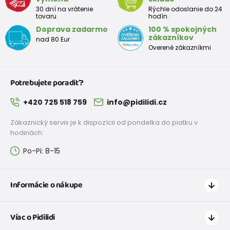
30 dní na vrátenie
Rýchle odoslanie do 24
tovaru
hodín.
Doprava zadarmo
100 % spokojných
zákazníkov
nad 80 Eur
Overené zákazníkmi
Potrebujete poradiť?
+420 725 518 759
info@pidilidi.cz
Zákaznický servis je k dispozícii od pondelka do piatku v
hodinách:
Po-Pi: 8-15
Informácie o nákupe
Ako nakupovať
Víac o Pidilidi
Doprava a platba