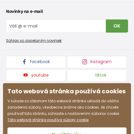
Tabuľka veľkostí oblečenia
Kontakt
Novinky na e-mail
Tabuľka veľkostí obuvi
O nás
Vrátenie tovaru a reklamacie
Blog
OK
Reklamačný poriadok
Veľkoobchod PiDiLiDi
Nevyzdvihnutá objednávka na dobierku
Kolekcie tovaru
Súhlas so zasielaním noviniek
Podmienky propagácie a zľavové kódy
facebook
instagram
youtube
tiktok
Tato webová stránka používá cookies
V súlade so zákonom táto webová stránka ukladá do vášho
zariadenia súbory, všeobecne známe ako cookies. Ak chcete
používať túto stránku, súhlaste s nastavením súborov cookie.
Táto webová stránka používa súbory cookie