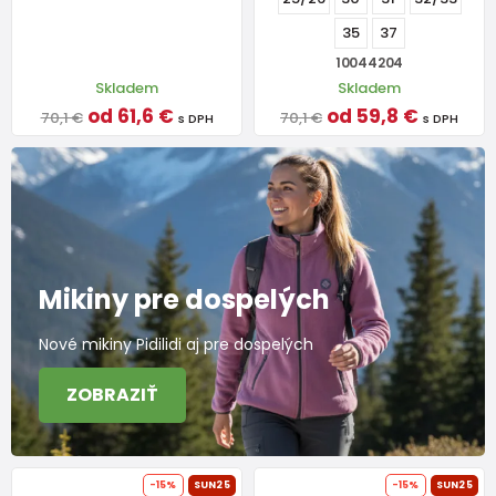
35
37
10044204
Skladem
Skladem
od 61,6 €
od 59,8 €
70,1 €
70,1 €
s DPH
s DPH
Mikiny pre dospelých
Nové mikiny Pidilidi aj pre dospelých
ZOBRAZIŤ
-15%
SUN25
-15%
SUN25