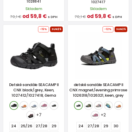
1028841
1027417
Skladem
Skladem
od 59,8 €
od 59,8 €
70,1 €
70,1 €
s DPH
s DPH
-15%
SUN25
-12%
SUN25
Detské sandále SEACAMP II
detské sandále SEACAMP II
CNX black/grey, Keen,
CNX magnet/evening primrose
1027412/1027418, čierna
1026318/1026321, keen, grey
+7
+2
24
25/26
27/28
29
24
27/28
29
30