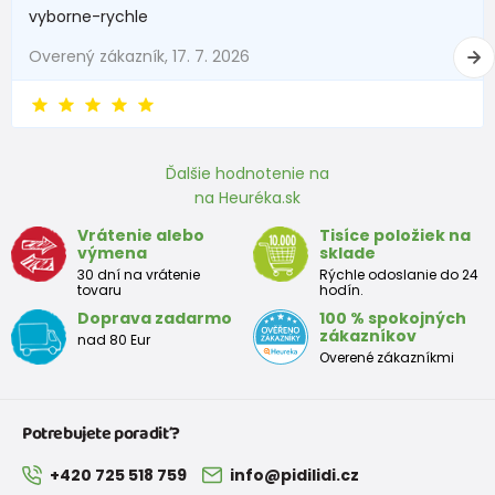
vyborne-rychle
Overený zákazník, 17. 7. 2026
Ďalšie hodnotenie na
na Heuréka.sk
Vrátenie alebo
Tisíce položiek na
výmena
sklade
30 dní na vrátenie
Rýchle odoslanie do 24
tovaru
hodín.
Doprava zadarmo
100 % spokojných
zákazníkov
nad 80 Eur
Overené zákazníkmi
Potrebujete poradiť?
+420 725 518 759
info@pidilidi.cz