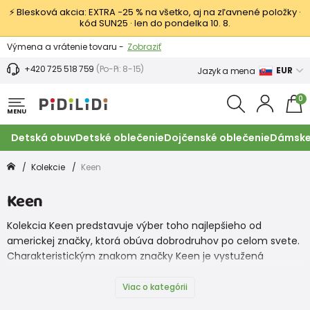
⚡ Blesková akcia: EXTRA −25 % na všetko, aj na zľavnené položky ·
kód SUN25 · len do pondelka 10. 8.
Výmena a vrátenie tovaru -
Zobraziť
Zľava 3,80 EUR na prvý nákup -
Podmienky
+420 725 518 759
(Po-Pi: 8-15)
EUR
Jazyk a mena
0
MENU
Detská obuv
Detské oblečenie
Dojčenské oblečenie
Dámske
Kolekcie
Keen
Keen
Kolekcia Keen predstavuje výber toho najlepšieho od
americkej značky, ktorá obúva dobrodruhov po celom svete.
Charakteristickým znakom značky Keen je vystužená
ochrana prstov – detail, ktorý pri detských nohách ocení
každý rodič na ihrisku, na výlete aj pri vode.
Viac o kategórii