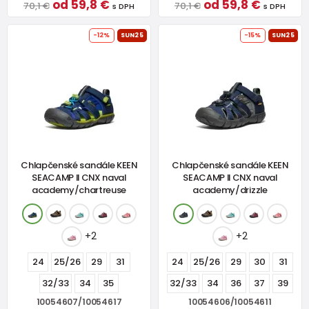
od 59,8 €
od 59,8 €
70,1 €
70,1 €
s DPH
s DPH
-12%
SUN25
-15%
SUN25
Chlapčenské sandále KEEN
Chlapčenské sandále KEEN
SEACAMP II CNX naval
SEACAMP II CNX naval
academy/chartreuse
academy/drizzle
+2
+2
24
25/26
29
31
24
25/26
29
30
31
32/33
34
35
32/33
34
36
37
39
10054607/10054617
10054606/10054611