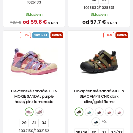
1025133
1028832/1028831
Skladem
Skladem
od 59,8 €
od 57,7 €
70,1 €
s DPH
s DPH
-12%
NOVINKA
SUN25
-15%
SUN25
Dievčenské sandále KEEN
Chlapčenské sandále KEEN
MOXIE SANDAL purple
SEACAMP II CNX dark
haze/pink lemonade
olive/gold flame
+2
29
31
34
1032150/1032152
25/26
30
31
32/33