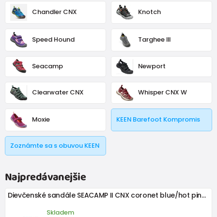
Chandler CNX
Knotch
Speed Hound
Targhee III
Seacamp
Newport
Clearwater CNX
Whisper CNX W
Moxie
KEEN Barefoot Kompromis
Zoznámte sa s obuvou KEEN
Najpredávanejšie
Dievčenské sandále SEACAMP II CNX coronet blue/hot pink, KEEN, 1028841/1028850
Skladem