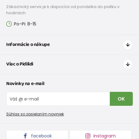
Zákaznický servis je k dispozícii od pondelka do piatku v
hodinách:
Po-Pi: 8-15
Informácie o nákupe
Ako nakupovať
Víac o Pidilidi
Doprava a platba
Tabuľka veľkostí oblečenia
Kontakt
Novinky na e-mail
Tabuľka veľkostí obuvi
O nás
Vrátenie tovaru a reklamacie
Blog
OK
Reklamačný poriadok
Veľkoobchod PiDiLiDi
Nevyzdvihnutá objednávka na dobierku
Kolekcie tovaru
Súhlas so zasielaním noviniek
Podmienky propagácie a zľavové kódy
facebook
instagram