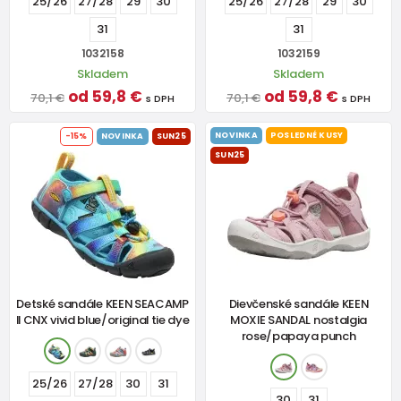
25/26
27/28
29
30
25/26
27/28
29
30
31
31
1032158
1032159
Skladem
Skladem
od 59,8 €
od 59,8 €
70,1 €
70,1 €
s DPH
s DPH
NOVINKA
POSLEDNÉ KUSY
-15%
NOVINKA
SUN25
SUN25
Detské sandále KEEN SEACAMP
Dievčenské sandále KEEN
II CNX vivid blue/original tie dye
MOXIE SANDAL nostalgia
rose/papaya punch
25/26
27/28
30
31
30
31