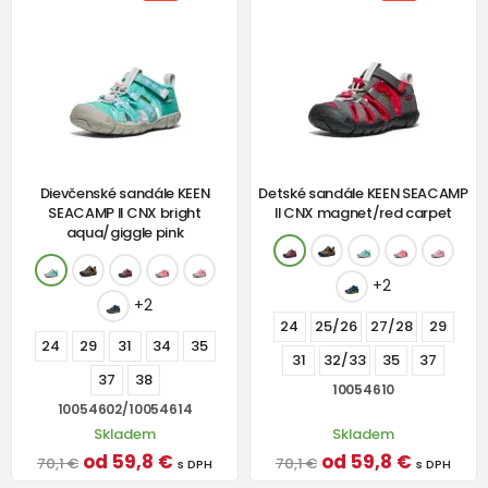
Dievčenské sandále KEEN
Detské sandále KEEN SEACAMP
SEACAMP II CNX bright
II CNX magnet/red carpet
aqua/giggle pink
+2
+2
24
25/26
27/28
29
24
29
31
34
35
31
32/33
35
37
37
38
10054610
10054602/10054614
Skladem
Skladem
od 59,8 €
od 59,8 €
70,1 €
70,1 €
s DPH
s DPH