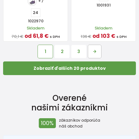
+7
1001931
24
1022970
Skladem
Skladem
od 61,8 €
od 103 €
70,1 €
136 €
s DPH
s DPH
1
2
3
Zobraziť ďalších 20 produktov
Overené
našimi zákazníkmi
zákazníkov odporúča
100%
náš obchod