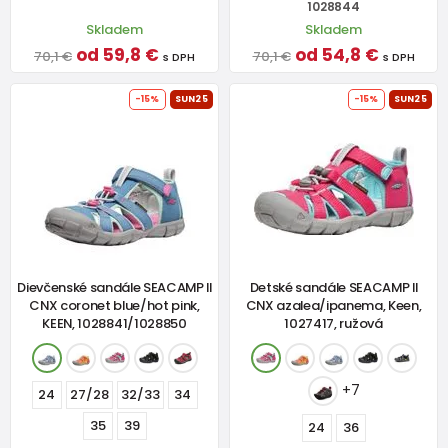
1028844
Skladem
Skladem
od 59,8 €
od 54,8 €
70,1 €
70,1 €
s DPH
s DPH
-15%
SUN25
-15%
SUN25
Dievčenské sandále SEACAMP II
Detské sandále SEACAMP II
CNX coronet blue/hot pink,
CNX azalea/ipanema, Keen,
KEEN, 1028841/1028850
1027417, ružová
+7
24
27/28
32/33
34
35
39
24
36