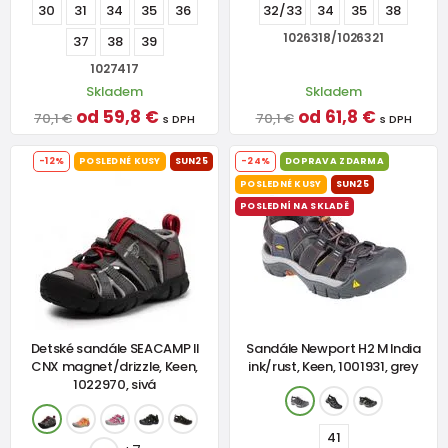
30
31
34
35
36
32/33
34
35
38
1026318/1026321
37
38
39
1027417
Skladem
Skladem
od 59,8 €
od 61,8 €
70,1 €
70,1 €
s DPH
s DPH
-12%
POSLEDNÉ KUSY
SUN25
-24%
DOPRAVA ZDARMA
POSLEDNÉ KUSY
SUN25
POSLEDNÍ NA SKLADĚ
Detské sandále SEACAMP II
Sandále Newport H2 M India
CNX magnet/drizzle, Keen,
ink/rust, Keen, 1001931, grey
1022970, sivá
41