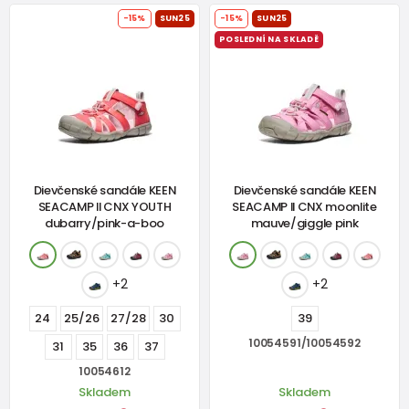
-15%
SUN25
-15%
SUN25
POSLEDNÍ NA SKLADĚ
Dievčenské sandále KEEN
Dievčenské sandále KEEN
SEACAMP II CNX YOUTH
SEACAMP II CNX moonlite
dubarry/pink-a-boo
mauve/giggle pink
+2
+2
24
25/26
27/28
30
39
10054591/10054592
31
35
36
37
10054612
Skladem
Skladem