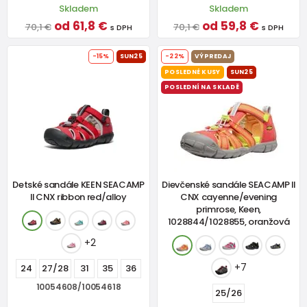
Skladem
Skladem
od 61,8 €
od 59,8 €
70,1 €
70,1 €
s DPH
s DPH
-15%
SUN25
-22%
VÝPREDAJ
POSLEDNÉ KUSY
SUN25
POSLEDNÍ NA SKLADĚ
Detské sandále KEEN SEACAMP
Dievčenské sandále SEACAMP II
II CNX ribbon red/alloy
CNX cayenne/evening
primrose, Keen,
1028844/1028855, oranžová
+2
+7
24
27/28
31
35
36
10054608/10054618
25/26