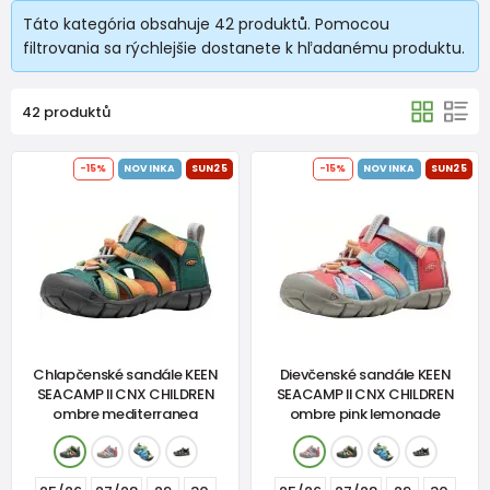
Táto kategória obsahuje 42 produktů. Pomocou
filtrovania sa rýchlejšie dostanete k hľadanému produktu.
42 produktů
-15%
NOVINKA
SUN25
-15%
NOVINKA
SUN25
Chlapčenské sandále KEEN
Dievčenské sandále KEEN
SEACAMP II CNX CHILDREN
SEACAMP II CNX CHILDREN
ombre mediterranea
ombre pink lemonade