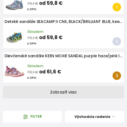
od 59,8 €
70,1 €
s DPH
Detské sandále SEACAMP II CNX, BLACK/BRILLIANT BLUE, keen, 1022984/1022969, čierna
Skladem
od 59,8 €
70,1 €
s DPH
Dievčenské sandále KEEN MOXIE SANDAL purple haze/pink lemonade
Skladem
od 61,6 €
70,1 €
s DPH
Zobraziť viac
FILTER
Východzie radenie