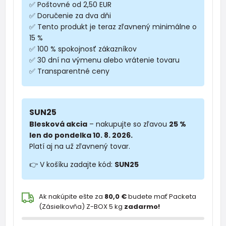
✅ Poštovné od 2,50 EUR
✅ Doručenie za dva dňi
✅ Tento produkt je teraz zľavnený minimálne o
15 %
✅ 100 % spokojnosť zákazníkov
✅ 30 dní na výmenu alebo vrátenie tovaru
✅ Transparentné ceny
SUN25
Blesková akcia
– nakupujte so zľavou
25 %
len do pondelka 10. 8. 2026.
Platí aj na už zľavnený tovar.
👉 V košíku zadajte kód:
SUN25
Ak nakúpite ešte za
80,0 €
budete mať Packeta
(Zásielkovňa) Z-BOX 5 kg
zadarmo!