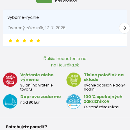
náš obchod
68
4-6 mesiace
63 - 68
vyborne-rychle
74
6-9 mesiace
69 - 74
Overený zákazník, 17. 7. 2026
80
9-12 mesiace
75 - 80
86
12-18 mesiace
81 - 86
Ďalšie hodnotenie na
92
18-24 mesiace
87 - 92
na Heuréka.sk
98
2-3 rokov
93 - 98
Vrátenie alebo
Tisíce položiek na
výmena
sklade
104
3-4 rokov
99 - 104
30 dní na vrátenie
Rýchle odoslanie do 24
tovaru
hodín.
110
4-5 rokov
105 - 111
Doprava zadarmo
100 % spokojných
zákazníkov
nad 80 Eur
116
5-6 rokov
112 - 116
Overené zákazníkmi
122
6-7 rokov
117 - 122
Potrebujete poradiť?