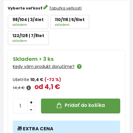
Vyberte veľkosť
Tabuľka veľkostí
98/104 | 3/4let
110/116 | 5/6let
skladem
skladem
122/128 | 7/8let
skladem
Skladem > 3 ks
Kedy vám produkt doručíme?
Ušetríte
10,4 €
(-72 %)
od 4,1 €
14,4 €
+
Pridať do košíka
-
🎁 EXTRA CENA