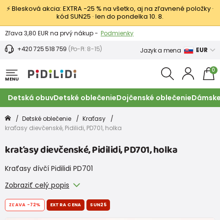
⚡ Blesková akcia: EXTRA −25 % na všetko, aj na zľavnené položky ·
kód SUN25 · len do pondelka 10. 8.
Výmena a vrátenie tovaru -
Zobraziť
Zľava 3,80 EUR na prvý nákup -
Podmienky
+420 725 518 759
(Po-Pi: 8-15)
EUR
Jazyk a mena
0
MENU
Detská obuv
Detské oblečenie
Dojčenské oblečenie
Dámske
Detské oblečenie
Kraťasy
kraťasy dievčenské, Pidilidi, PD701, holka
kraťasy dievčenské, Pidilidi, PD701, holka
Kraťasy dívčí Pidilidi PD701
Zobraziť celý popis
ZĽAVA
-72%
EXTRA CENA
SUN25