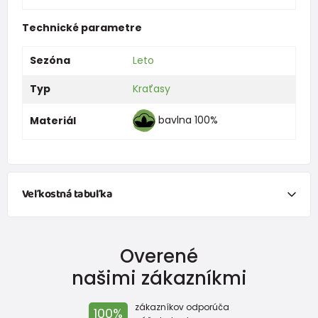
Technické parametre
Sezóna
Leto
Typ
Kraťasy
bavlna 100%
Materiál
Veľkostná tabuľka
Veľkosť
Vek
Výška (cm)
Overené
50
0-1 mesiace
do 50
našimi zákazníkmi
56
1-2 mesiace
51 - 56
zákazníkov odporúča
100%
62
2-3 mesiace
57 - 62